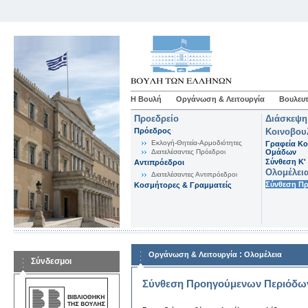
Η Βουλή
Οργάνωση & Λειτουργία
Βουλευτ
Προεδρείο
Διάσκεψη
Πρόεδρος
Κοινοβου
Εκλογή-Θητεία-Αρμοδιότητες
Γραφεία Κο
Διατελέσαντες Πρόεδροι
Ομάδων
Σύνθεση K'
Αντιπρόεδροι
Ολομέλει
Διατελέσαντες Αντιπρόεδροι
Σύνθεση Π
Κοσμήτορες & Γραμματείς
:
Οργάνωση & Λειτουργία
Ολομέλεια
Σύνδεσμοι
Σύνθεση Προηγούμενων Περιόδω