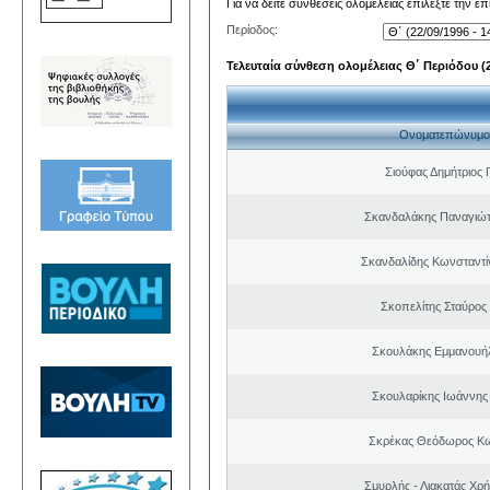
Για να δείτε συνθέσεις ολομέλειας επιλέξτε την ε
Περίοδος:
Τελευταία σύνθεση ολομέλειας Θ΄ Περιόδου (22
Ονοματεπώνυμο
Σιούφας Δημήτριος 
Σκανδαλάκης Παναγιώτ
Σκανδαλίδης Κωνσταντί
Σκοπελίτης Σταύρος
Σκουλάκης Εμμανουή
Σκουλαρίκης Ιωάννης
Σκρέκας Θεόδωρος Κω
Σμυρλής - Λιακατάς Χρ