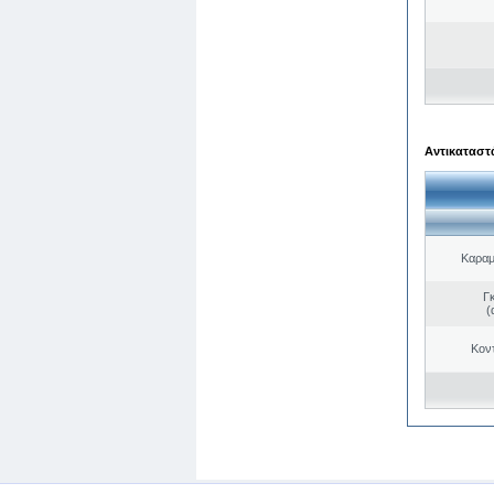
Αντικαταστά
Καραμ
Γ
(
Κον