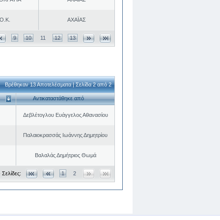
Ο.Κ.
ΑΧΑΪΑΣ
9
10
11
12
13
Βρέθηκαν 13 Αποτελέσματα | Σελίδα 2 από 2
Αντικαταστάθηκε από
Δεβλέτογλου Ευάγγελος Αθανασίου
Παλαιοκρασσάς Ιωάννης Δημητρίου
Βαλαλάς Δημήτριος Θωμά
 Σελίδες:
1
2