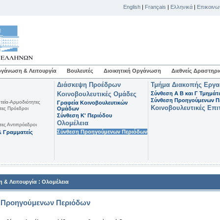
English
|
Français
|
Ελληνικά
|
Επικοινω
γάνωση & Λειτουργία
Βουλευτές
Διοικητική Οργάνωση
Διεθνείς Δραστηρι
Διάσκεψη Προέδρων
Τμήμα Διακοπής Εργ
Κοινοβουλευτικές Ομάδες
Σύνθεση Α Β και Γ Τμημά
Σύνθεση Προηγούμενων Π
τεία-Αρμοδιότητες
Γραφεία Κοινοβουλευτικών
Κοινοβουλευτικές Επι
τες Πρόεδροι
Ομάδων
Σύνθεση K' Περιόδου
Ολομέλεια
τες Αντιπρόεδροι
Σύνθεση Προηγούμενων Περιόδων
 Γραμματείς
:
 & Λειτουργία
Ολομέλεια
 Προηγούμενων Περιόδων