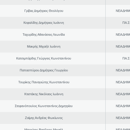
Γρίβας Δημήτριος Θεολόγου
ΝΕΑ ΔΗΜ
Κεφαλίδης Δημήτριος Ιωάννη
ΠΑ.Σ
Ταχυρίδης Αθανάσιος Λεωνίδα
ΝΕΑ ΔΗΜ
Μακρής Μιχαήλ Ιωάννη
ΝΕΑ ΔΗΜ
Κατσιμπάρδης Γεώργιος Κωνσταντίνου
ΠΑ.Σ
Παπασπύρου Δημήτριος Γεωργίου
ΝΕΑ ΔΗΜ
Τουρίκης Παναγιώτης Κωνσταντίνου
ΝΕΑ ΔΗΜ
Κτιστάκης Νικόλαος Ιωάννη
ΝΕΑ ΔΗΜ
Στεφανόπουλος Κωνσταντίνος Δημητρίου
ΝΕΑ ΔΗΜ
Ζαίμης Ανδρέας Φωκίωνος
ΝΕΑ ΔΗΜ
Μπεκίρης Βασίλειος Μιχαήλ
ΝΕΑ ΔΗΜ