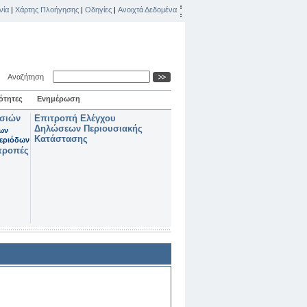
νία
|
Χάρτης Πλοήγησης
|
Οδηγίες
|
Ανοιχτά Δεδομένα
Αναζήτηση
ότητες
Ενημέρωση
ασιών
Επιτροπή Ελέγχου
Δηλώσεων Περιουσιακής
των
Κατάστασης
εριόδων
τροπές