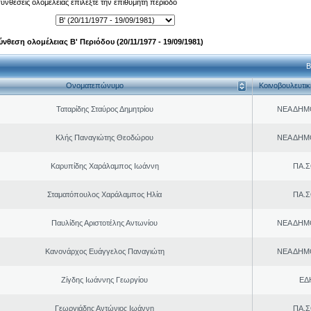
 συνθέσεις ολομέλειας επιλέξτε την επιθυμητή περίοδο
ύνθεση ολομέλειας Β' Περιόδου (20/11/1977 - 19/09/1981)
Β
Ονοματεπώνυμο
Κοινοβουλευτι
Ταταρίδης Σταύρος Δημητρίου
ΝΕΑ ΔΗΜ
Κλής Παναγιώτης Θεοδώρου
ΝΕΑ ΔΗΜ
Καρυπίδης Χαράλαμπος Ιωάννη
ΠΑ.Σ
Σταματόπουλος Χαράλαμπος Ηλία
ΠΑ.Σ
Παυλίδης Αριστοτέλης Αντωνίου
ΝΕΑ ΔΗΜ
Κανονάρχος Ευάγγελος Παναγιώτη
ΝΕΑ ΔΗΜ
Ζίγδης Ιωάννης Γεωργίου
ΕΔ
Γεωργιάδης Αντώνιος Ιωάννη
ΠΑ.Σ