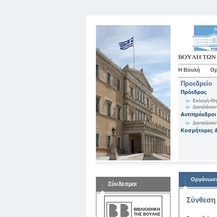
Η Βουλή
Ορ
Προεδρείο
Πρόεδρος
Εκλογή-Θη
Διατελέσαν
Αντιπρόεδροι
Διατελέσαν
Κοσμήτορες &
Οργάνωση
Σύνδεσμοι
Σύνθεση