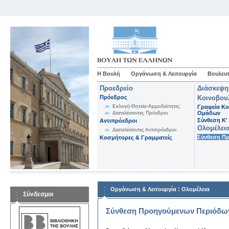
Η Βουλή
Οργάνωση & Λειτουργία
Βουλευτ
Προεδρείο
Διάσκεψη
Πρόεδρος
Κοινοβου
Εκλογή-Θητεία-Αρμοδιότητες
Γραφεία Κο
Διατελέσαντες Πρόεδροι
Ομάδων
Σύνθεση K'
Αντιπρόεδροι
Ολομέλει
Διατελέσαντες Αντιπρόεδροι
Σύνθεση Π
Κοσμήτορες & Γραμματείς
:
Οργάνωση & Λειτουργία
Ολομέλεια
Σύνδεσμοι
Σύνθεση Προηγούμενων Περιόδω