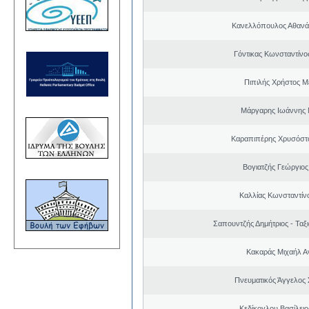
Κανελλόπουλος Αθανά
Γόντικας Κωνσταντίνο
Πιπιλής Χρήστος 
Μάργαρης Ιωάννης 
Καραπιπέρης Χρυσόστ
Βογιατζής Γεώργιος
Καλλίας Κωνσταντίν
Σαπουντζής Δημήτριος - Ταξ
Κακαράς Μιχαήλ Α
Πνευματικός Άγγελος
Κεδίκογλου Βασίλει