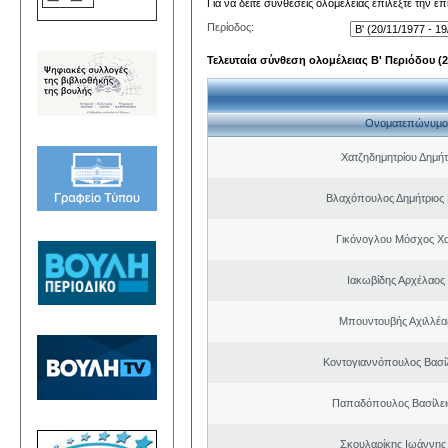
Για να δείτε συνθέσεις ολομέλειας επιλέξτε την ε
Περίοδος:
Τελευταία σύνθεση ολομέλειας Β' Περιόδου (20
Ονοματεπώνυμο
Χατζηδημητρίου Δημή
Βλαχόπουλος Δημήτριος
Γικόνογλου Μόσχος Χ
Ιακωβίδης Αρχέλαος
Μπουντουβής Αχιλλέας
Κοντογιαννόπουλος Βασίλ
Παπαδόπουλος Βασίλει
Σκουλαρίκης Ιωάννης