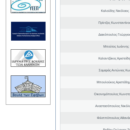
Καλούδης Νικόλαος
Πρίντζος Κωνσταντίνο
Διακόπουλος Γεώργιος
Μπούτος Ιωάννης 
Καλαντζάκος Αριστείδ
Σαμαράς Αντώνιος Κω
Μπουλούκος Αριστόδημ
Οικονομόπουλος Κωνστα
Αναστασόπουλος Νικόλα
Φιλιππόπουλος Αθανάσ
Ροδίου Γεώργιος Σ