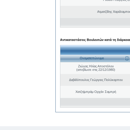
Ατματζίδης Χαράλαμπο
Αντικαταστάσεις Βουλευτών κατά τη διάρκεια
Ονοματεπώνυμο
Ζιώγας Ηλίας Αποστόλου
(απεβίωσε στις 22/12/1980)
Δαβιδόπουλος Γεώργιος Πολύκαρπου
Χατζηϊμπράμ Ορχάν Σαμπρή