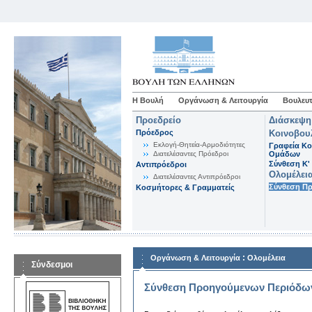
Η Βουλή
Οργάνωση & Λειτουργία
Βουλευτ
Προεδρείο
Διάσκεψη
Πρόεδρος
Κοινοβου
Εκλογή-Θητεία-Αρμοδιότητες
Γραφεία Κο
Διατελέσαντες Πρόεδροι
Ομάδων
Σύνθεση K'
Αντιπρόεδροι
Ολομέλει
Διατελέσαντες Αντιπρόεδροι
Σύνθεση Π
Κοσμήτορες & Γραμματείς
:
Οργάνωση & Λειτουργία
Ολομέλεια
Σύνδεσμοι
Σύνθεση Προηγούμενων Περιόδω