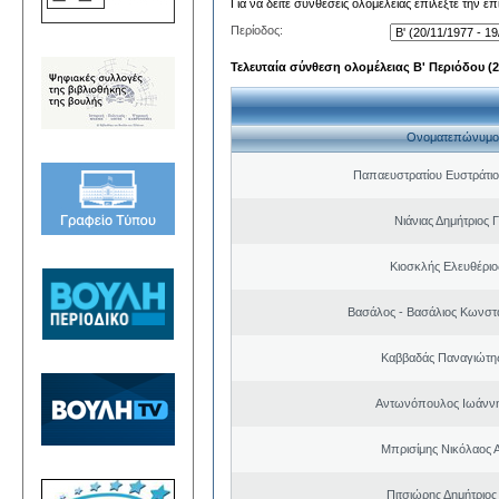
Για να δείτε συνθέσεις ολομέλειας επιλέξτε την ε
Περίοδος:
Τελευταία σύνθεση ολομέλειας Β' Περιόδου (20
Ονοματεπώνυμο
Παπαευστρατίου Ευστράτιο
Νιάνιας Δημήτριος 
Κιοσκλής Ελευθέριο
Βασάλος - Βασάλιος Κωνστα
Καββαδάς Παναγιώτη
Αντωνόπουλος Ιωάννη
Μπρισίμης Νικόλαος 
Πιτσιώρης Δημήτριος