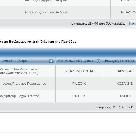
Ανδρεάδης Γεώργιος Ανδρέα
ΝΕΑ ΔΗΜ
Εγγραφές: 21 - 40 από 300 - Σελίδες:
σεις Βουλευτών κατά τη διάρκεια της Περιόδου
Ονοματεπώνυμο
Κοινοβουλευτική Ομάδα
Εκλογική περιφέρεια
Ζιώγας Ηλίας Αποστόλου
ΝΕΑ ΔΗΜΟΚΡΑΤΙΑ
ΚΑΡΔΙΤΣΑΣ
απεβίωσε στις 22/12/1980)
όπουλος Γεώργιος Πολύκαρπου
ΠΑ.ΣΟ.Κ.
ΚΟΖΑΝΗΣ
ατζηϊμπράμ Ορχάν Σαμπρή
ΠΑ.ΣΟ.Κ.
ΞΑΝΘΗΣ
Εγγραφές: 11 - 13 από 13 -