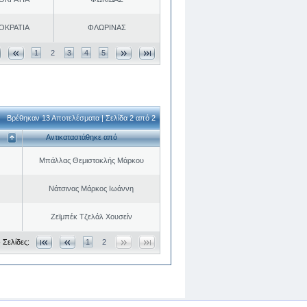
ΟΚΡΑΤΙΑ
ΦΛΩΡΙΝΑΣ
1
2
3
4
5
Βρέθηκαν 13 Αποτελέσματα | Σελίδα 2 από 2
Αντικαταστάθηκε από
Μπάλλας Θεμιστοκλής Μάρκου
Νάτσινας Μάρκος Ιωάννη
Ζεϊμπέκ Τζελάλ Χουσείν
 Σελίδες:
1
2