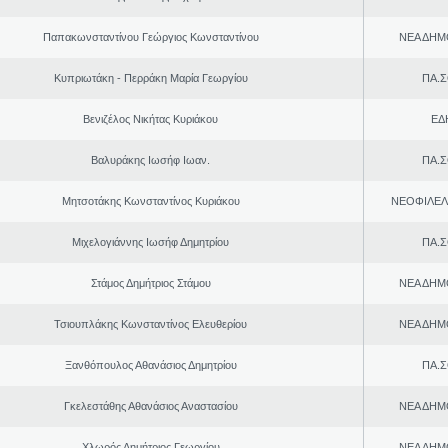
Παπακωνσταντίνου Γεώργιος Κωνσταντίνου
ΝΕΑ ΔΗΜ
Κυπριωτάκη - Περράκη Μαρία Γεωργίου
ΠΑ.Σ
Βενιζέλος Νικήτας Κυριάκου
ΕΔ
Βαλυράκης Ιωσήφ Ιωαν.
ΠΑ.Σ
Μητσοτάκης Κωνσταντίνος Κυριάκου
ΝΕΟΦΙΛΕ
Μιχελογιάννης Ιωσήφ Δημητρίου
ΠΑ.Σ
Στάμος Δημήτριος Στάμου
ΝΕΑ ΔΗΜ
Τσιουπλάκης Κωνσταντίνος Ελευθερίου
ΝΕΑ ΔΗΜ
Ξανθόπουλος Αθανάσιος Δημητρίου
ΠΑ.Σ
Γκελεστάθης Αθανάσιος Αναστασίου
ΝΕΑ ΔΗΜ
Χλωρός Δημήτριος Γεωργίου
ΝΕΑ ΔΗΜ