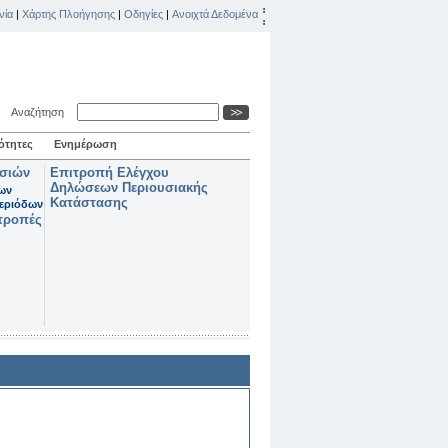
νία
|
Χάρτης Πλοήγησης
|
Οδηγίες
|
Ανοιχτά Δεδομένα
Αναζήτηση
ότητες
Ενημέρωση
ασιών
Επιτροπή Ελέγχου
Δηλώσεων Περιουσιακής
των
Κατάστασης
εριόδων
τροπές