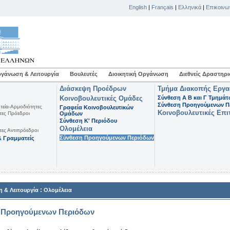
English
|
Français
|
Ελληνικά
|
Επικοινω
γάνωση & Λειτουργία
Βουλευτές
Διοικητική Οργάνωση
Διεθνείς Δραστηρι
Διάσκεψη Προέδρων
Τμήμα Διακοπής Εργ
Κοινοβουλευτικές Ομάδες
Σύνθεση Α Β και Γ Τμημά
Σύνθεση Προηγούμενων Π
τεία-Αρμοδιότητες
Γραφεία Κοινοβουλευτικών
Κοινοβουλευτικές Επι
τες Πρόεδροι
Ομάδων
Σύνθεση K' Περιόδου
Ολομέλεια
τες Αντιπρόεδροι
Σύνθεση Προηγούμενων Περιόδων
 Γραμματείς
:
 & Λειτουργία
Ολομέλεια
 Προηγούμενων Περιόδων