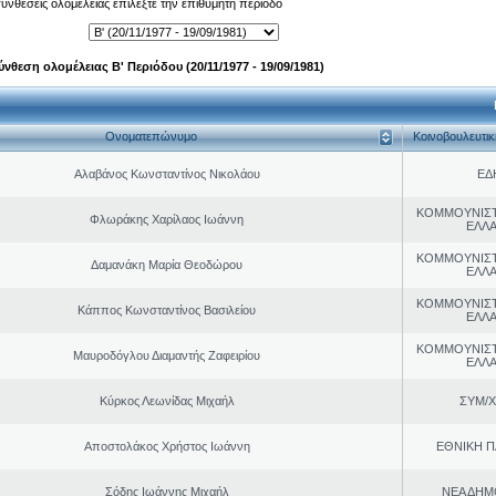
 συνθέσεις ολομέλειας επιλέξτε την επιθυμητή περίοδο
ύνθεση ολομέλειας Β' Περιόδου (20/11/1977 - 19/09/1981)
Ονοματεπώνυμο
Κοινοβουλευτι
Αλαβάνος Κωνσταντίνος Νικολάου
ΕΔ
ΚΟΜΜΟΥΝΙΣ
Φλωράκης Χαρίλαος Ιωάννη
ΕΛΛ
ΚΟΜΜΟΥΝΙΣ
Δαμανάκη Μαρία Θεοδώρου
ΕΛΛ
ΚΟΜΜΟΥΝΙΣ
Κάππος Κωνσταντίνος Βασιλείου
ΕΛΛ
ΚΟΜΜΟΥΝΙΣ
Μαυροδόγλου Διαμαντής Ζαφειρίου
ΕΛΛ
Κύρκος Λεωνίδας Μιχαήλ
ΣΥΜ/Χ
Αποστολάκος Χρήστος Ιωάννη
ΕΘΝΙΚΗ Π
Σόδης Ιωάννης Μιχαήλ
ΝΕΑ ΔΗΜ