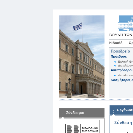
Η Βουλή
Ορ
Προεδρείο
Πρόεδρος
Εκλογή-Θη
Διατελέσαν
Αντιπρόεδροι
Διατελέσαν
Κοσμήτορες &
Οργάνωση
Σύνδεσμοι
Σύνθεση