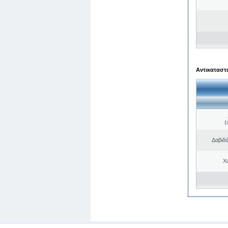
Αντικαταστά
(
Δαβιδ
Χ