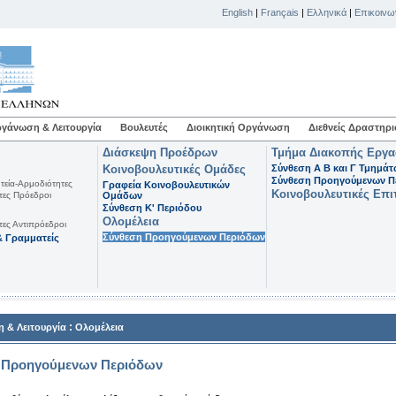
English
|
Français
|
Ελληνικά
|
Επικοινω
γάνωση & Λειτουργία
Βουλευτές
Διοικητική Οργάνωση
Διεθνείς Δραστηρι
Διάσκεψη Προέδρων
Τμήμα Διακοπής Εργ
Κοινοβουλευτικές Ομάδες
Σύνθεση Α Β και Γ Τμημά
Σύνθεση Προηγούμενων Π
τεία-Αρμοδιότητες
Γραφεία Κοινοβουλευτικών
Κοινοβουλευτικές Επι
τες Πρόεδροι
Ομάδων
Σύνθεση K' Περιόδου
Ολομέλεια
τες Αντιπρόεδροι
Σύνθεση Προηγούμενων Περιόδων
 Γραμματείς
:
 & Λειτουργία
Ολομέλεια
 Προηγούμενων Περιόδων