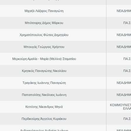
Μιχαήλ Λάζαρος Παναγιώτη
ΝΕΑ ΔΗΜ
Μπότσαρης Δήμος Μάρκου
ΠΑ.Σ
Χρηματόπουλος Φώτιος Δημητρίου
ΝΕΑ ΔΗΜ
Μπουγάς Γεώργιος Χρήστου
ΝΕΑ ΔΗΜ
Μερκούρη Αμαλία - Μαρία (Μελίνα) Σταματίου
ΠΑ.Σ
Κρητικός Παναγιώτης Νικολάου
ΠΑ.Σ
Τραγάκης Ιωάννης Παναγιώτη
ΝΕΑ ΔΗΜ
Παπαπολίτης Νικόλαος Ιωάννη
ΝΕΑ ΔΗΜ
ΚΟΜΜΟΥΝΙΣ
Κεπέσης Νίκανδρος Μηνά
ΕΛΛ
Περδικούρης Άγγελος Κυριάκου
ΠΑ.Σ
Ανδριανόπουλος Ανδρέας Ιωάννη
ΝΕΑ ΔΗΜ