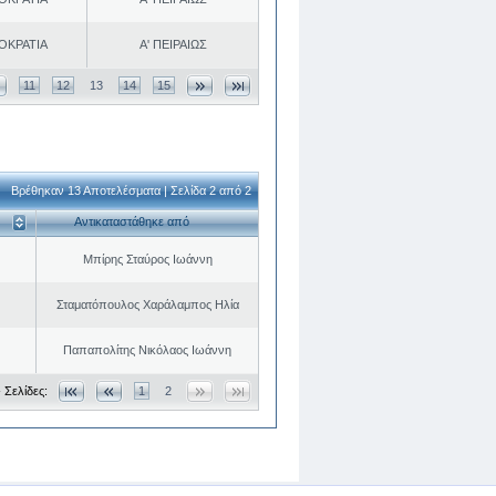
ΟΚΡΑΤΙΑ
Α' ΠΕΙΡΑΙΩΣ
11
12
13
14
15
Βρέθηκαν 13 Αποτελέσματα | Σελίδα 2 από 2
Αντικαταστάθηκε από
Μπίρης Σταύρος Ιωάννη
Σταματόπουλος Χαράλαμπος Ηλία
Παπαπολίτης Νικόλαος Ιωάννη
 Σελίδες:
1
2