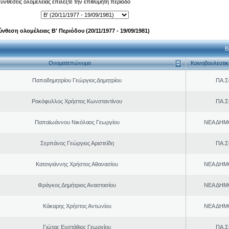
 συνθέσεις ολομέλειας επιλέξτε την επιθυμητή περίοδο
ύνθεση ολομέλειας Β' Περιόδου (20/11/1977 - 19/09/1981)
Β
Ονοματεπώνυμο
Κοινοβουλευτι
Παπαδημητρίου Γεώργιος Δημητρίου
ΠΑ.Σ
Ροκόφυλλος Χρήστος Κωνσταντίνου
ΠΑ.Σ
Παπαϊωάννου Νικόλαος Γεωργίου
ΝΕΑ ΔΗΜ
Σερπάνος Γεώργιος Αριστείδη
ΠΑ.Σ
Κατσιγιάννης Χρήστος Αθανασίου
ΝΕΑ ΔΗΜ
Φράγκος Δημήτριος Αναστασίου
ΝΕΑ ΔΗΜ
Κάκαρης Χρήστος Αντωνίου
ΝΕΑ ΔΗΜ
Γιώτας Ευστάθιος Γεωργίου
ΠΑ.Σ