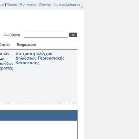
νία
|
Χάρτης Πλοήγησης
|
Οδηγίες
|
Ανοιχτά Δεδομένα
Αναζήτηση
ότητες
Ενημέρωση
ασιών
Επιτροπή Ελέγχου
Δηλώσεων Περιουσιακής
των
Κατάστασης
εριόδων
τροπές