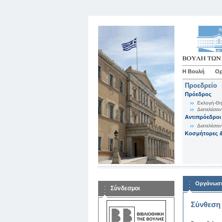
Η Βουλή
Ορ
Προεδρείο
Πρόεδρος
Εκλογή-Θη
Διατελέσαν
Αντιπρόεδροι
Διατελέσαν
Κοσμήτορες &
Οργάνωση
Σύνδεσμοι
Σύνθεση