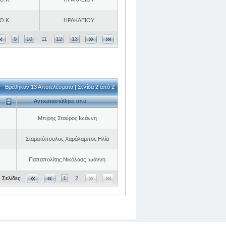
Ο.Κ.
ΗΡΑΚΛΕΙΟΥ
9
10
11
12
13
Βρέθηκαν 13 Αποτελέσματα | Σελίδα 2 από 2
Αντικαταστάθηκε από
Μπίρης Σταύρος Ιωάννη
Σταματόπουλος Χαράλαμπος Ηλία
Παπαπολίτης Νικόλαος Ιωάννη
 Σελίδες:
1
2