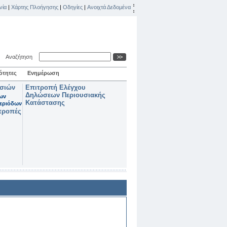
νία
|
Χάρτης Πλοήγησης
|
Οδηγίες
|
Ανοιχτά Δεδομένα
Αναζήτηση
ότητες
Ενημέρωση
ασιών
Επιτροπή Ελέγχου
Δηλώσεων Περιουσιακής
των
Κατάστασης
εριόδων
τροπές