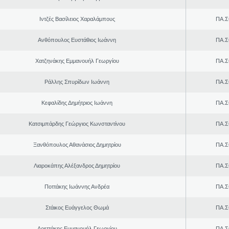
Ιντζές Βασίλειος Χαραλάμπους
ΠΑ.Σ
Ανθόπουλος Ευστάθιος Ιωάννη
ΠΑ.Σ
Χατζηνάκης Εμμανουήλ Γεωργίου
ΠΑ.Σ
Ράλλης Σπυρίδων Ιωάννη
ΠΑ.Σ
Κεφαλίδης Δημήτριος Ιωάννη
ΠΑ.Σ
Κατσιμπάρδης Γεώργιος Κωνσταντίνου
ΠΑ.Σ
Ξανθόπουλος Αθανάσιος Δημητρίου
ΠΑ.Σ
Λιαροκάπης Αλέξανδρος Δημητρίου
ΠΑ.Σ
Ποττάκης Ιωάννης Ανδρέα
ΠΑ.Σ
Στάικος Ευάγγελος Θωμά
ΠΑ.Σ
Δρεττάκης Εμμανουήλ Γεωργίου
ΠΑ.Σ