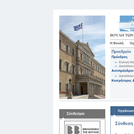
Η Βουλή
Ορ
Προεδρείο
Πρόεδρος
Εκλογή-Θη
Διατελέσαν
Αντιπρόεδροι
Διατελέσαν
Κοσμήτορες &
Οργάνωση
Σύνδεσμοι
Σύνθεση