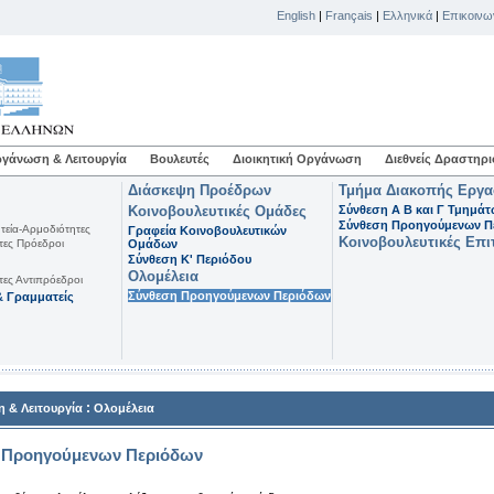
English
|
Français
|
Ελληνικά
|
Επικοινω
γάνωση & Λειτουργία
Βουλευτές
Διοικητική Οργάνωση
Διεθνείς Δραστηρι
Διάσκεψη Προέδρων
Τμήμα Διακοπής Εργ
Κοινοβουλευτικές Ομάδες
Σύνθεση Α Β και Γ Τμημά
Σύνθεση Προηγούμενων Π
τεία-Αρμοδιότητες
Γραφεία Κοινοβουλευτικών
Κοινοβουλευτικές Επι
τες Πρόεδροι
Ομάδων
Σύνθεση K' Περιόδου
Ολομέλεια
τες Αντιπρόεδροι
Σύνθεση Προηγούμενων Περιόδων
 Γραμματείς
:
 & Λειτουργία
Ολομέλεια
 Προηγούμενων Περιόδων