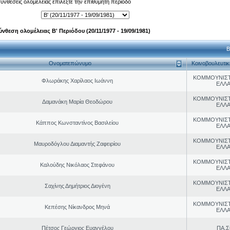
 συνθέσεις ολομέλειας επιλέξτε την επιθυμητή περίοδο
ύνθεση ολομέλειας Β' Περιόδου (20/11/1977 - 19/09/1981)
Β
Ονοματεπώνυμο
Κοινοβουλευτι
ΚΟΜΜΟΥΝΙΣ
Φλωράκης Χαρίλαος Ιωάννη
ΕΛΛ
ΚΟΜΜΟΥΝΙΣ
Δαμανάκη Μαρία Θεοδώρου
ΕΛΛ
ΚΟΜΜΟΥΝΙΣ
Κάππος Κωνσταντίνος Βασιλείου
ΕΛΛ
ΚΟΜΜΟΥΝΙΣ
Μαυροδόγλου Διαμαντής Ζαφειρίου
ΕΛΛ
ΚΟΜΜΟΥΝΙΣ
Καλούδης Νικόλαος Στεφάνου
ΕΛΛ
ΚΟΜΜΟΥΝΙΣ
Σαχίνης Δημήτριος Διογένη
ΕΛΛ
ΚΟΜΜΟΥΝΙΣ
Κεπέσης Νίκανδρος Μηνά
ΕΛΛ
Πέτσος Γεώργιος Ευαγγέλου
ΠΑ.Σ