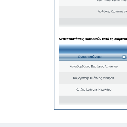
Ασλάνης Κωνσταντίν
Αντικαταστάσεις Βουλευτών κατά τη διάρκεια
Ονοματεπώνυμο
Κατσιβαρδάκος Βασίλειος Αντωνίου
Καβαρατζής Ιωάννης Σταύρου
Χατζής Ιωάννης Νικολάου