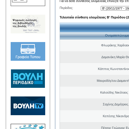
Για να δείτε συνθέσεις ολομέλειας επιλέξτε την ε
Περίοδος:
Τελευταία σύνθεση ολομέλειας Β' Περιόδου (20
Ονοματεπώνυμο
Φλωράκης Χαρίλαο
Δαμανάκη Μαρία Θ
Κάππος Κωνσταντίνος
Μαυροδόγλου Διαμαντή
Καλούδης Νικόλαος
Σαχίνης Δημήτριος
Κεπέσης Νίκανδρ
Πέτσος Γεώργιος Ε