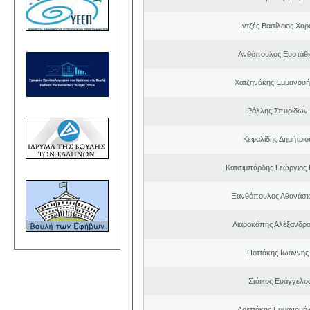
Ιντζές Βασίλειος Χα
Ανθόπουλος Ευστάθι
Χατζηνάκης Εμμανουή
Ράλλης Σπυρίδων
Κεφαλίδης Δημήτριο
Κατσιμπάρδης Γεώργιος
Ξανθόπουλος Αθανάσιο
Λιαροκάπης Αλέξανδρο
Ποττάκης Ιωάννης
Στάικος Ευάγγελ
Δρεττάκης Εμμανουή