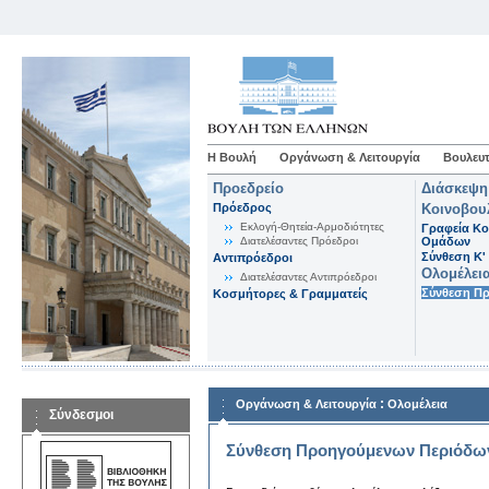
Η Βουλή
Οργάνωση & Λειτουργία
Βουλευτ
Προεδρείο
Διάσκεψη
Πρόεδρος
Κοινοβου
Εκλογή-Θητεία-Αρμοδιότητες
Γραφεία Κο
Διατελέσαντες Πρόεδροι
Ομάδων
Σύνθεση K'
Αντιπρόεδροι
Ολομέλει
Διατελέσαντες Αντιπρόεδροι
Σύνθεση Π
Κοσμήτορες & Γραμματείς
:
Οργάνωση & Λειτουργία
Ολομέλεια
Σύνδεσμοι
Σύνθεση Προηγούμενων Περιόδω