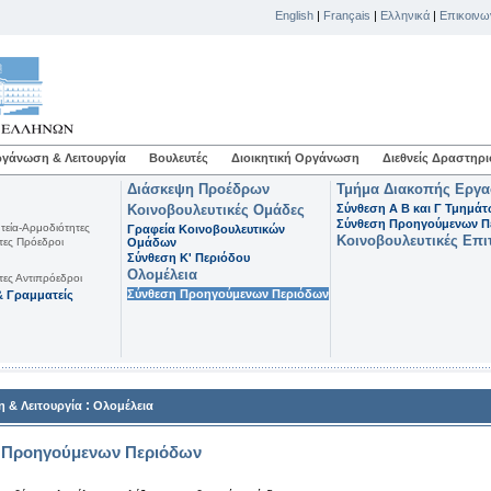
English
|
Français
|
Ελληνικά
|
Επικοινω
γάνωση & Λειτουργία
Βουλευτές
Διοικητική Οργάνωση
Διεθνείς Δραστηρι
Διάσκεψη Προέδρων
Τμήμα Διακοπής Εργ
Κοινοβουλευτικές Ομάδες
Σύνθεση Α Β και Γ Τμημά
Σύνθεση Προηγούμενων Π
τεία-Αρμοδιότητες
Γραφεία Κοινοβουλευτικών
Κοινοβουλευτικές Επι
τες Πρόεδροι
Ομάδων
Σύνθεση K' Περιόδου
Ολομέλεια
τες Αντιπρόεδροι
Σύνθεση Προηγούμενων Περιόδων
 Γραμματείς
:
 & Λειτουργία
Ολομέλεια
 Προηγούμενων Περιόδων