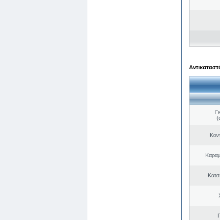
Αντικαταστά
Γ
(
Κον
Καραμ
Κατσ