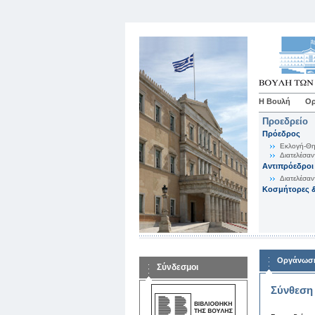
Η Βουλή
Ορ
Προεδρείο
Πρόεδρος
Εκλογή-Θη
Διατελέσαν
Αντιπρόεδροι
Διατελέσαν
Κοσμήτορες &
Οργάνωση
Σύνδεσμοι
Σύνθεση