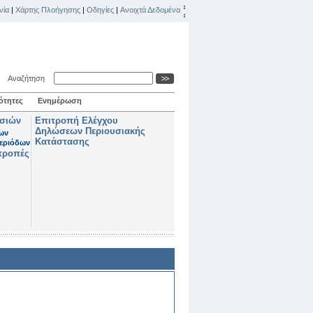
νία
|
Χάρτης Πλοήγησης
|
Οδηγίες
|
Ανοιχτά Δεδομένα
Αναζήτηση
ότητες
Ενημέρωση
ασιών
Επιτροπή Ελέγχου
Δηλώσεων Περιουσιακής
των
Κατάστασης
εριόδων
τροπές