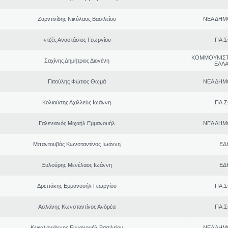
Ζαρντινίδης Νικόλαος Βασιλείου
ΝΕΑ ΔΗΜ
Ιντζές Αναστάσιος Γεωργίου
ΠΑ.Σ
ΚΟΜΜΟΥΝΙΣ
Σαχίνης Δημήτριος Διογένη
ΕΛΛ
Πιτούλης Φώτιος Θωμά
ΝΕΑ ΔΗΜ
Κολιούσης Αχιλλεύς Ιωάννη
ΠΑ.Σ
Γαλενιανός Μιχαήλ Εμμανουήλ
ΝΕΑ ΔΗΜ
Μπαντουβάς Κωνσταντίνος Ιωάννη
ΕΔ
Ξυλούρης Μενέλαος Ιωάννη
ΕΔ
Δρεττάκης Εμμανουήλ Γεωργίου
ΠΑ.Σ
Ασλάνης Κωνσταντίνος Ανδρέα
ΠΑ.Σ
Κεφαλογιάννης Εμμανουήλ Βασιλείου
ΝΕΑ ΔΗΜ