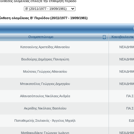
 συνθέσεις ολομέλειας επιλέξτε την επιθυμητή περίοδο
ύνθεση ολομέλειας Β' Περιόδου (20/11/1977 - 19/09/1981)
Ονοματεπώνυμο
Κοινοβουλευτι
Κατσαούνης Αριστείδης Αθανασίου
ΝΕΑ ΔΗΜ
Βουδούρης Δημήτριος Παναγιώτη
ΝΕΑ ΔΗΜ
Μούτσιος Γεώργιος Αθανασίου
ΝΕΑ ΔΗΜ
Μπακατσέλος Γεώργιος Δημητρίου
ΝΕΑ ΔΗΜ
Αθανασόπουλος Νικόλαος Ανδρέα
ΠΑ.Σ
Ακριτίδης Νικόλαος Βασιλείου
ΠΑ.Σ
Παπαθεμελής Στυλιανός - Άγγελος Μιχαήλ
ΕΔ
Ματθαιουδάκης Γεώργιος Ιωάννη
ΝΕΑ ΔΗΜ