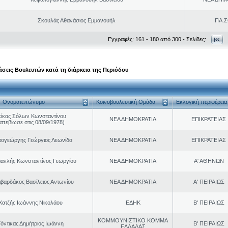
Σκουλάς Αθανάσιος Εμμανουήλ
ΠΑ.Σ
Εγγραφές: 161 - 180 από 300 - Σελίδες:
σεις Βουλευτών κατά τη διάρκεια της Περιόδου
Ονοματεπώνυμο
Κοινοβουλευτική Ομάδα
Εκλογική περιφέρεια
κίκας Σόλων Κωνσταντίνου
ΝΕΑ ΔΗΜΟΚΡΑΤΙΑ
ΕΠΙΚΡΑΤΕΙΑΣ
απεβίωσε στις 08/09/1978)
τογεώργης Γεώργιος Λεωνίδα
ΝΕΑ ΔΗΜΟΚΡΑΤΙΑ
ΕΠΙΚΡΑΤΕΙΑΣ
ανλής Κωνσταντίνος Γεωργίου
ΝΕΑ ΔΗΜΟΚΡΑΤΙΑ
Α' ΑΘΗΝΩΝ
ιβαρδάκος Βασίλειος Αντωνίου
ΝΕΑ ΔΗΜΟΚΡΑΤΙΑ
Α' ΠΕΙΡΑΙΩΣ
Χατζής Ιωάννης Νικολάου
ΕΔΗΚ
Β' ΠΕΙΡΑΙΩΣ
ΚΟΜΜΟΥΝΙΣΤΙΚΟ ΚΟΜΜΑ
Γόντικας Δημήτριος Ιωάννη
Β' ΠΕΙΡΑΙΩΣ
ΕΛΛΑΔΑΣ