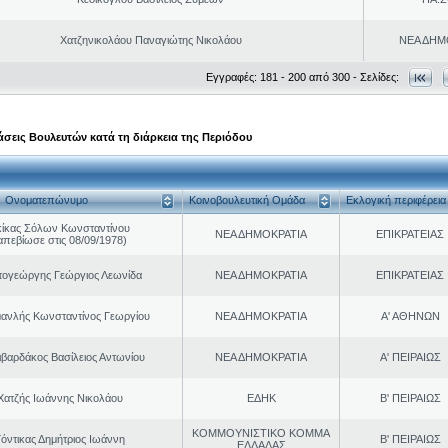
Χατζηνικολάου Παναγιώτης Νικολάου
ΝΕΑ ΔΗΜ
Εγγραφές: 181 - 200 από 300 - Σελίδες:
σεις Βουλευτών κατά τη διάρκεια της Περιόδου
Ονοματεπώνυμο
Κοινοβουλευτική Ομάδα
Εκλογική περιφέρεια
κίκας Σόλων Κωνσταντίνου
ΝΕΑ ΔΗΜΟΚΡΑΤΙΑ
ΕΠΙΚΡΑΤΕΙΑΣ
απεβίωσε στις 08/09/1978)
τογεώργης Γεώργιος Λεωνίδα
ΝΕΑ ΔΗΜΟΚΡΑΤΙΑ
ΕΠΙΚΡΑΤΕΙΑΣ
ανλής Κωνσταντίνος Γεωργίου
ΝΕΑ ΔΗΜΟΚΡΑΤΙΑ
Α' ΑΘΗΝΩΝ
ιβαρδάκος Βασίλειος Αντωνίου
ΝΕΑ ΔΗΜΟΚΡΑΤΙΑ
Α' ΠΕΙΡΑΙΩΣ
Χατζής Ιωάννης Νικολάου
ΕΔΗΚ
Β' ΠΕΙΡΑΙΩΣ
ΚΟΜΜΟΥΝΙΣΤΙΚΟ ΚΟΜΜΑ
Γόντικας Δημήτριος Ιωάννη
Β' ΠΕΙΡΑΙΩΣ
ΕΛΛΑΔΑΣ