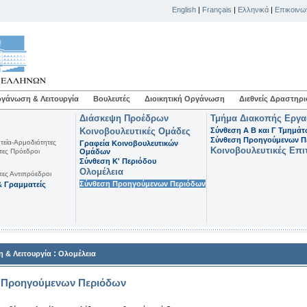
English
|
Français
|
Ελληνικά
|
Επικοινω
γάνωση & Λειτουργία
Βουλευτές
Διοικητική Οργάνωση
Διεθνείς Δραστηρι
Διάσκεψη Προέδρων
Τμήμα Διακοπής Εργ
Κοινοβουλευτικές Ομάδες
Σύνθεση Α Β και Γ Τμημά
Σύνθεση Προηγούμενων Π
τεία-Αρμοδιότητες
Γραφεία Κοινοβουλευτικών
Κοινοβουλευτικές Επι
τες Πρόεδροι
Ομάδων
Σύνθεση K' Περιόδου
Ολομέλεια
τες Αντιπρόεδροι
Σύνθεση Προηγούμενων Περιόδων
 Γραμματείς
:
 & Λειτουργία
Ολομέλεια
 Προηγούμενων Περιόδων