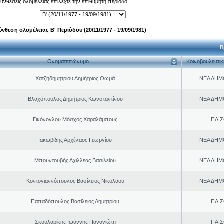
 συνθέσεις ολομέλειας επιλέξτε την επιθυμητή περίοδο
ύνθεση ολομέλειας Β' Περιόδου (20/11/1977 - 19/09/1981)
Β
Ονοματεπώνυμο
Κοινοβουλευτι
Χατζηδημητρίου Δημήτριος Θωμά
ΝΕΑ ΔΗΜ
Βλαχόπουλος Δημήτριος Κωνσταντίνου
ΝΕΑ ΔΗΜ
Γικόνογλου Μόσχος Χαραλάμπους
ΠΑ.Σ
Ιακωβίδης Αρχέλαος Γεωργίου
ΝΕΑ ΔΗΜ
Μπουντουβής Αχιλλέας Βασιλείου
ΝΕΑ ΔΗΜ
Κοντογιαννόπουλος Βασίλειος Νικολάου
ΝΕΑ ΔΗΜ
Παπαδόπουλος Βασίλειος Δημητρίου
ΠΑ.Σ
Σκουλαρίκης Ιωάννης Παναγιώτη
ΠΑ.Σ