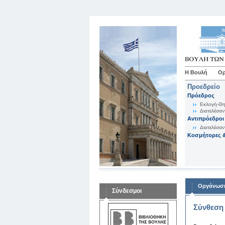
Η Βουλή
Ορ
Προεδρείο
Πρόεδρος
Εκλογή-Θη
Διατελέσαν
Αντιπρόεδροι
Διατελέσαν
Κοσμήτορες &
Οργάνωση
Σύνδεσμοι
Σύνθεση