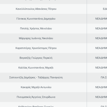
Κανελλόπουλος Αθανάσιος Πέτρου
ΕΔ
Γόντικας Κωνσταντίνος Δημητρίου
ΝΕΑ ΔΗΜ
Πιπιλής Χρήστος Μενελάου
ΝΕΑ ΔΗΜ
Μάργαρης Ιωάννης Νικολάου
ΝΕΑ ΔΗΜ
Καραπιπέρης Χρυσόστομος Πέτρου
ΝΕΑ ΔΗΜ
Βογιατζής Γεώργιος Περικλή
ΝΕΑ ΔΗΜ
Καλλίας Κωνσταντίνος Μιχαήλ
ΝΕΑ ΔΗΜ
Σαπουντζής Δημήτριος - Ταξιάρχης Παναγιώτη
ΠΑ.Σ
Κακαράς Μιχαήλ Αντωνίου
ΝΕΑ ΔΗΜ
Πνευματικός Άγγελος Σπυρίδωνα
ΝΕΑ ΔΗΜ
Κεδίκογλου Βασίλειος Συμεών
ΠΑ.Σ