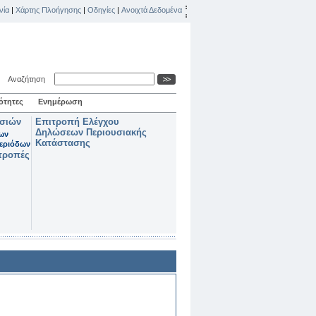
νία
|
Χάρτης Πλοήγησης
|
Οδηγίες
|
Ανοιχτά Δεδομένα
Αναζήτηση
ότητες
Ενημέρωση
ασιών
Επιτροπή Ελέγχου
Δηλώσεων Περιουσιακής
των
Κατάστασης
εριόδων
τροπές