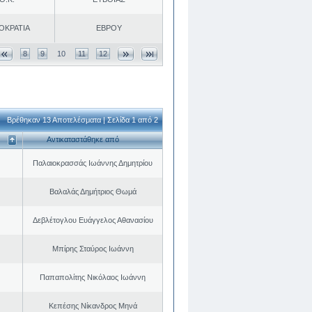
ΟΚΡΑΤΙΑ
ΕΒΡΟΥ
8
9
10
11
12
Βρέθηκαν 13 Αποτελέσματα | Σελίδα 1 από 2
Αντικαταστάθηκε από
Παλαιοκρασσάς Ιωάννης Δημητρίου
Βαλαλάς Δημήτριος Θωμά
Δεβλέτογλου Ευάγγελος Αθανασίου
Μπίρης Σταύρος Ιωάννη
Παπαπολίτης Νικόλαος Ιωάννη
Κεπέσης Νίκανδρος Μηνά