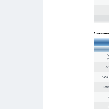
Αντικαταστά
Γ
(
Κον
Καραμ
Κατσ