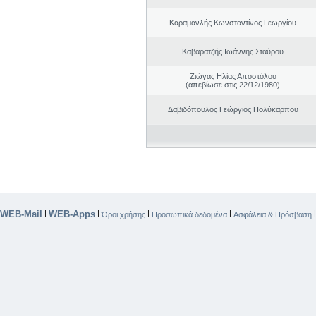
Καραμανλής Κωνσταντίνος Γεωργίου
Καβαρατζής Ιωάννης Σταύρου
Ζιώγας Ηλίας Αποστόλου
(απεβίωσε στις 22/12/1980)
Δαβιδόπουλος Γεώργιος Πολύκαρπου
WEB-Mail
WEB-Apps
|
|
|
|
Όροι χρήσης
Προσωπικά δεδομένα
Ασφάλεια & Πρόσβαση