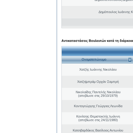
Δημόπουλος Ιωάννης Κ
Αντικαταστάσεις Βουλευτών κατά τη διάρκεια
Ονοματεπώνυμο
Χατζής Ιωάννης Νικολάου
Χατζηϊμπράμ Ορχάν Σαμπρή
Νικολαίδης Παντελής Νικολάου
(απεβίωσε στις 29/10/1979)
Κοντογεώργης Γεώργιος Λεωνίδα
Κονίτσας Θεμιστοκλής Ιωάννη
(απεβίωσε στις 24/11/1980)
Κατσιβαρδάκος Βασίλειος Αντωνίου