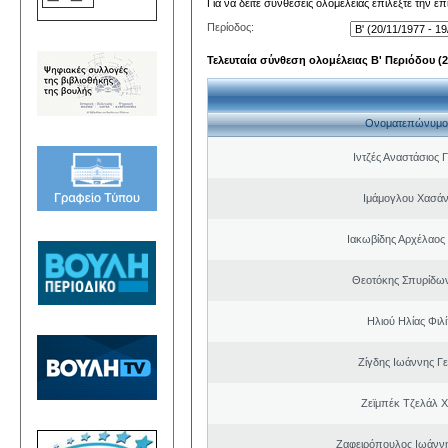
Για να δείτε συνθέσεις ολομέλειας επιλέξτε την ε
Περίοδος:
Τελευταία σύνθεση ολομέλειας Β' Περιόδου (20
Ονοματεπώνυμο
Ιντζές Αναστάσιος 
Ιμάμογλου Χασάν
Ιακωβίδης Αρχέλαος
Θεοτόκης Σπυρίδω
Ηλιού Ηλίας Φιλ
Ζίγδης Ιωάννης Γ
Ζεϊμπέκ Τζελάλ Χ
Ζαφειρόπουλος Ιωάνν