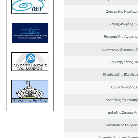
Ζαρντινίδης Νικόλαος
Ζαίμης Ανδρέας Φ
Ευστρατιάδης Αγαμέμν
Ευαγγελίου Δημήτριος 
Ερμείδης Χάρης Πα
Ελευθεριάδης Ελευθέρι
Έβερτ Μιλτιάδης 
Δρεττάκης Εμμανουή
Δοξιάδης Σπύρος Α
Διακόπουλος Γεώργιος
Δημοσθενόπουλος Δημοσθ