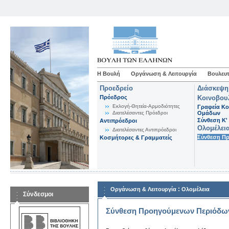
Η Βουλή
Οργάνωση & Λειτουργία
Βουλευτ
Προεδρείο
Διάσκεψη
Πρόεδρος
Κοινοβου
Εκλογή-Θητεία-Αρμοδιότητες
Γραφεία Κο
Διατελέσαντες Πρόεδροι
Ομάδων
Σύνθεση K'
Αντιπρόεδροι
Ολομέλει
Διατελέσαντες Αντιπρόεδροι
Σύνθεση Π
Κοσμήτορες & Γραμματείς
:
Οργάνωση & Λειτουργία
Ολομέλεια
Σύνδεσμοι
Σύνθεση Προηγούμενων Περιόδω