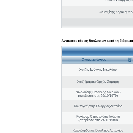
Ατματζίδης Χαράλαμπο
Αντικαταστάσεις Βουλευτών κατά τη διάρκεια
Ονοματεπώνυμο
Χατζής Ιωάννης Νικολάου
Χατζηϊμπράμ Ορχάν Σαμπρή
Νικολαίδης Παντελής Νικολάου
(απεβίωσε στις 29/10/1979)
Κοντογεώργης Γεώργιος Λεωνίδα
Κονίτσας Θεμιστοκλής Ιωάννη
(απεβίωσε στις 24/11/1980)
Κατσιβαρδάκος Βασίλειος Αντωνίου