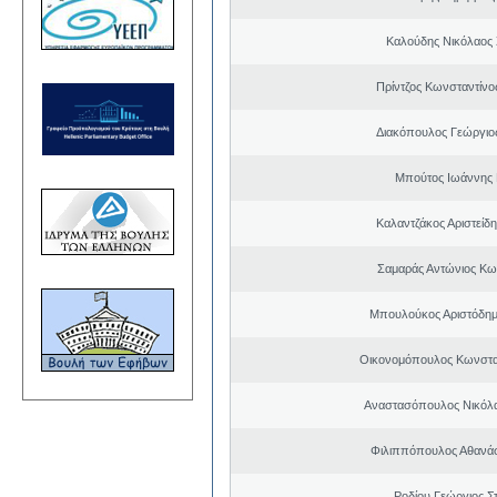
Καλούδης Νικόλαος
Πρίντζος Κωνσταντίνο
Διακόπουλος Γεώργιος
Μπούτος Ιωάννης 
Καλαντζάκος Αριστείδ
Σαμαράς Αντώνιος Κω
Μπουλούκος Αριστόδημ
Οικονομόπουλος Κωνστα
Αναστασόπουλος Νικόλα
Φιλιππόπουλος Αθανάσ
Ροδίου Γεώργιος Σ