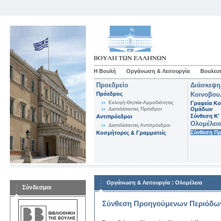
Η Βουλή
Οργάνωση & Λειτουργία
Βουλευτ
Προεδρείο
Διάσκεψη
Πρόεδρος
Κοινοβου
Εκλογή-Θητεία-Αρμοδιότητες
Γραφεία Κο
Διατελέσαντες Πρόεδροι
Ομάδων
Σύνθεση K'
Αντιπρόεδροι
Ολομέλει
Διατελέσαντες Αντιπρόεδροι
Σύνθεση Π
Κοσμήτορες & Γραμματείς
:
Οργάνωση & Λειτουργία
Ολομέλεια
Σύνδεσμοι
Σύνθεση Προηγούμενων Περιόδω