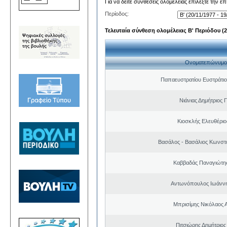
Για να δείτε συνθέσεις ολομέλειας επιλέξτε την ε
Περίοδος:
Τελευταία σύνθεση ολομέλειας Β' Περιόδου (20
Ονοματεπώνυμο
Παπαευστρατίου Ευστράτιο
Νιάνιας Δημήτριος 
Κιοσκλής Ελευθέριο
Βασάλος - Βασάλιος Κωνστα
Καββαδάς Παναγιώτη
Αντωνόπουλος Ιωάννη
Μπρισίμης Νικόλαος 
Πιτσιώρης Δημήτριος