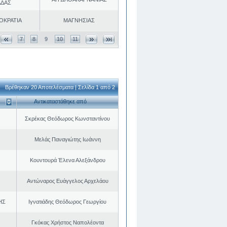
ΑΔΑΣ
ΟΚΡΑΤΙΑ
ΜΑΓΝΗΣΙΑΣ
7
8
9
10
11
Βρέθηκαν 20 Αποτελέσματα | Σελίδα 1 από 2
Αντικαταστάθηκε από
Σκρέκας Θεόδωρος Κωνσταντίνου
Μελάς Παναγιώτης Ιωάννη
Κουντουρά Έλενα Αλεξάνδρου
Αντώναρος Ευάγγελος Αρχελάου
ΗΣ
Ιγνατιάδης Θεόδωρος Γεωργίου
Γκόκας Χρήστος Ναπολέοντα