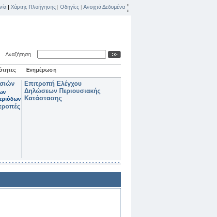
νία
|
Χάρτης Πλοήγησης
|
Οδηγίες
|
Ανοιχτά Δεδομένα
Αναζήτηση
ότητες
Ενημέρωση
ασιών
Επιτροπή Ελέγχου
Δηλώσεων Περιουσιακής
των
Κατάστασης
εριόδων
τροπές