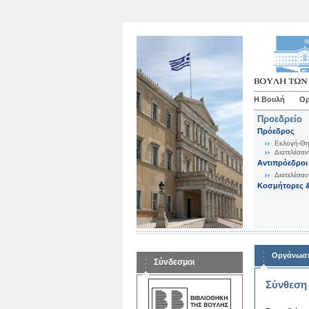
Η Βουλή
Ορ
Προεδρείο
Πρόεδρος
Εκλογή-Θη
Διατελέσαν
Αντιπρόεδροι
Διατελέσαν
Κοσμήτορες &
Οργάνωση
Σύνδεσμοι
Σύνθεση