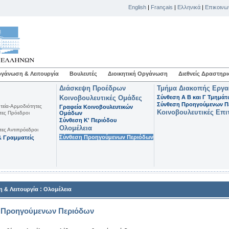
English
|
Français
|
Ελληνικά
|
Επικοινω
γάνωση & Λειτουργία
Βουλευτές
Διοικητική Οργάνωση
Διεθνείς Δραστηρι
Διάσκεψη Προέδρων
Τμήμα Διακοπής Εργ
Κοινοβουλευτικές Ομάδες
Σύνθεση Α Β και Γ Τμημά
Σύνθεση Προηγούμενων Π
τεία-Αρμοδιότητες
Γραφεία Κοινοβουλευτικών
Κοινοβουλευτικές Επι
τες Πρόεδροι
Ομάδων
Σύνθεση K' Περιόδου
Ολομέλεια
τες Αντιπρόεδροι
Σύνθεση Προηγούμενων Περιόδων
 Γραμματείς
:
 & Λειτουργία
Ολομέλεια
 Προηγούμενων Περιόδων