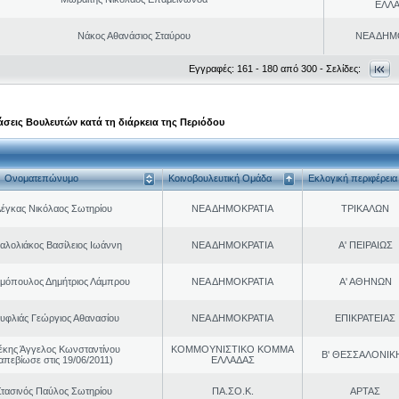
ΕΛΛ
Νάκος Αθανάσιος Σταύρου
ΝΕΑ ΔΗΜ
Εγγραφές: 161 - 180 από 300 - Σελίδες:
σεις Βουλευτών κατά τη διάρκεια της Περιόδου
Ονοματεπώνυμο
Κοινοβουλευτική Ομάδα
Εκλογική περιφέρεια
έγκας Νικόλαος Σωτηρίου
ΝΕΑ ΔΗΜΟΚΡΑΤΙΑ
ΤΡΙΚΑΛΩΝ
αλολιάκος Βασίλειος Ιωάννη
ΝΕΑ ΔΗΜΟΚΡΑΤΙΑ
Α' ΠΕΙΡΑΙΩΣ
μόπουλος Δημήτριος Λάμπρου
ΝΕΑ ΔΗΜΟΚΡΑΤΙΑ
Α' ΑΘΗΝΩΝ
υφλιάς Γεώργιος Αθανασίου
ΝΕΑ ΔΗΜΟΚΡΑΤΙΑ
ΕΠΙΚΡΑΤΕΙΑΣ
έκης Άγγελος Κωνσταντίνου
ΚΟΜΜΟΥΝΙΣΤΙΚΟ ΚΟΜΜΑ
Β' ΘΕΣΣΑΛΟΝΙΚ
απεβίωσε στις 19/06/2011)
ΕΛΛΑΔΑΣ
τασινός Παύλος Σωτηρίου
ΠΑ.ΣΟ.Κ.
ΑΡΤΑΣ