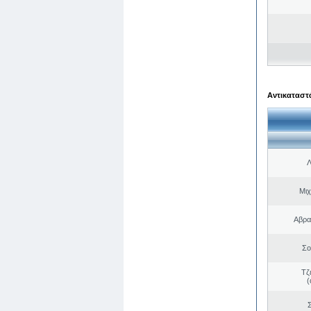
Αντικαταστά
Λ
Μιχ
Αβρα
Σο
Τζ
(
Σ