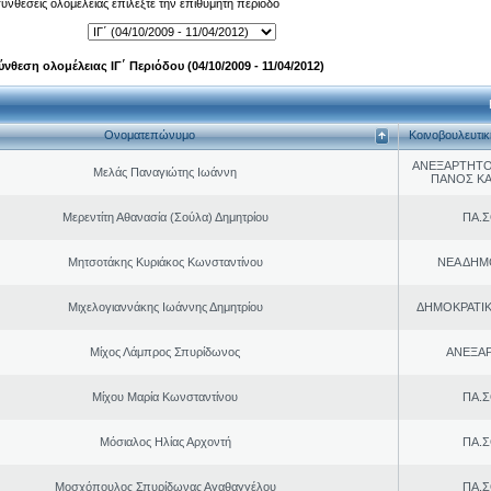
 συνθέσεις ολομέλειας επιλέξτε την επιθυμητή περίοδο
ύνθεση ολομέλειας ΙΓ΄ Περιόδου (04/10/2009 - 11/04/2012)
Ονοματεπώνυμο
Κοινοβουλευτι
ΑΝΕΞΑΡΤΗΤΟ
Μελάς Παναγιώτης Ιωάννη
ΠΑΝΟΣ Κ
Μερεντίτη Αθανασία (Σούλα) Δημητρίου
ΠΑ.Σ
Μητσοτάκης Κυριάκος Κωνσταντίνου
ΝΕΑ ΔΗΜ
Μιχελογιαννάκης Ιωάννης Δημητρίου
ΔΗΜΟΚΡΑΤΙΚ
Μίχος Λάμπρος Σπυρίδωνος
ΑΝΕΞΑ
Μίχου Μαρία Κωνσταντίνου
ΠΑ.Σ
Μόσιαλος Ηλίας Αρχοντή
ΠΑ.Σ
Μοσχόπουλος Σπυρίδωνας Αγαθαγγέλου
ΠΑ.Σ