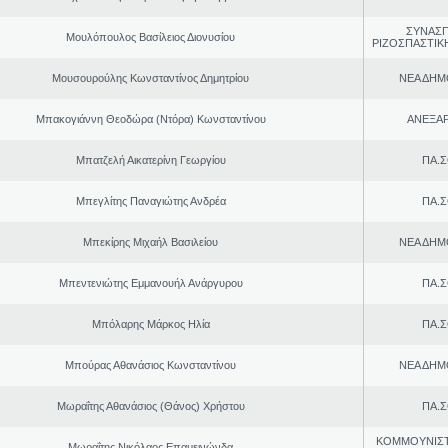
ΣΥΝΑΣ
Μουλόπουλος Βασίλειος Διονυσίου
ΡΙΖΟΣΠΑΣΤΙΚ
Μουσουρούλης Κωνσταντίνος Δημητρίου
ΝΕΑ ΔΗΜ
Μπακογιάννη Θεοδώρα (Ντόρα) Κωνσταντίνου
ΑΝΕΞΑ
Μπατζελή Αικατερίνη Γεωργίου
ΠΑ.Σ
Μπεγλίτης Παναγιώτης Ανδρέα
ΠΑ.Σ
Μπεκίρης Μιχαήλ Βασιλείου
ΝΕΑ ΔΗΜ
Μπεντενιώτης Εμμανουήλ Ανάργυρου
ΠΑ.Σ
Μπόλαρης Μάρκος Ηλία
ΠΑ.Σ
Μπούρας Αθανάσιος Κωνσταντίνου
ΝΕΑ ΔΗΜ
Μωραΐτης Αθανάσιος (Θάνος) Χρήστου
ΠΑ.Σ
ΚΟΜΜΟΥΝΙΣ
Μωραΐτης Νικόλαος Επαμεινώνδα