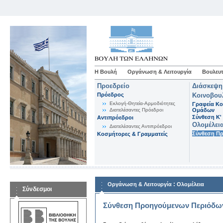
Η Βουλή
Οργάνωση & Λειτουργία
Βουλευτ
Προεδρείο
Διάσκεψη
Πρόεδρος
Κοινοβου
Εκλογή-Θητεία-Αρμοδιότητες
Γραφεία Κο
Διατελέσαντες Πρόεδροι
Ομάδων
Σύνθεση K'
Αντιπρόεδροι
Ολομέλει
Διατελέσαντες Αντιπρόεδροι
Σύνθεση Π
Κοσμήτορες & Γραμματείς
:
Οργάνωση & Λειτουργία
Ολομέλεια
Σύνδεσμοι
Σύνθεση Προηγούμενων Περιόδω