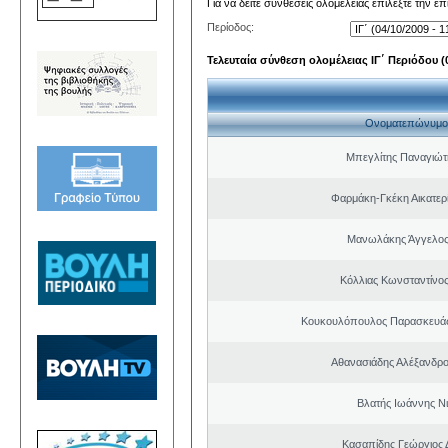
Για να δείτε συνθέσεις ολομέλειας επιλέξτε την ε
Περίοδος:
Τελευταία σύνθεση ολομέλειας ΙΓ΄ Περιόδου (0
Ονοματεπώνυμο
Μπεγλίτης Παναγιώτ
Φαρμάκη-Γκέκη Αικατερ
Μανωλάκης Άγγελος
Κόλλιας Κωνσταντίνος
Κουκουλόπουλος Παρασκευάς 
Αθανασιάδης Αλέξανδρ
Βλατής Ιωάννης Ν
Κασαπίδης Γεώργιος