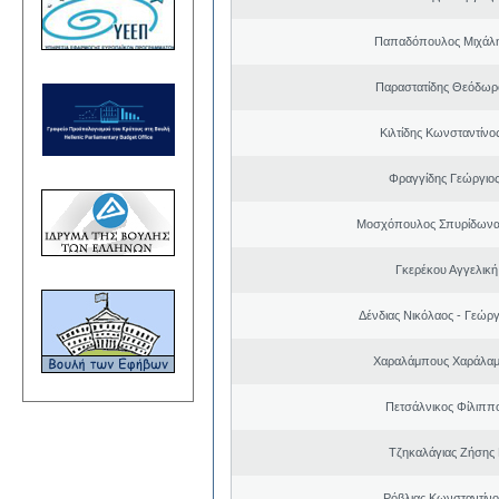
Παπαδόπουλος Μιχάλη
Παραστατίδης Θεόδωρ
Κιλτίδης Κωνσταντίνο
Φραγγίδης Γεώργιος
Μοσχόπουλος Σπυρίδωνα
Γκερέκου Αγγελική
Δένδιας Νικόλαος - Γεώρ
Χαραλάμπους Χαράλαμ
Πετσάλνικος Φίλιππ
Τζηκαλάγιας Ζήσης
Ρόβλιας Κωνσταντίνο