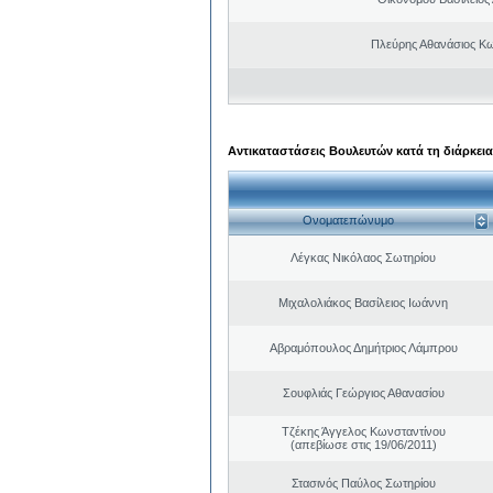
Πλεύρης Αθανάσιος Κ
Αντικαταστάσεις Βουλευτών κατά τη διάρκεια
Ονοματεπώνυμο
Λέγκας Νικόλαος Σωτηρίου
Μιχαλολιάκος Βασίλειος Ιωάννη
Αβραμόπουλος Δημήτριος Λάμπρου
Σουφλιάς Γεώργιος Αθανασίου
Τζέκης Άγγελος Κωνσταντίνου
(απεβίωσε στις 19/06/2011)
Στασινός Παύλος Σωτηρίου