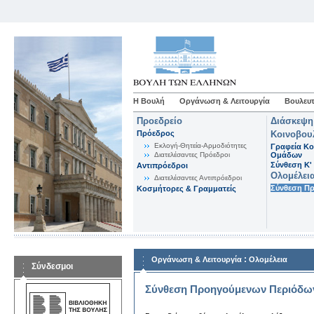
Η Βουλή
Οργάνωση & Λειτουργία
Βουλευτ
Προεδρείο
Διάσκεψη
Πρόεδρος
Κοινοβου
Εκλογή-Θητεία-Αρμοδιότητες
Γραφεία Κο
Διατελέσαντες Πρόεδροι
Ομάδων
Σύνθεση K'
Αντιπρόεδροι
Ολομέλει
Διατελέσαντες Αντιπρόεδροι
Σύνθεση Π
Κοσμήτορες & Γραμματείς
:
Οργάνωση & Λειτουργία
Ολομέλεια
Σύνδεσμοι
Σύνθεση Προηγούμενων Περιόδω