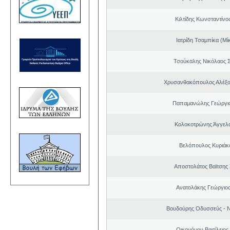
Κιλτίδης Κωνσταντίνο
Ιατρίδη Τσαμπίκα (Μί
Τσούκαλης Νικόλαος 
Χρυσανθακόπουλος Αλέξα
Παπαμανώλης Γεώργιο
Κολοκοτρώνης Άγγελ
Βελόπουλος Κυριάκ
Αποστολάτος Βαϊτσης
Ανατολάκης Γεώργιο
Βουδούρης Οδυσσεύς - Ν
Οικονόμου Βασίλειος