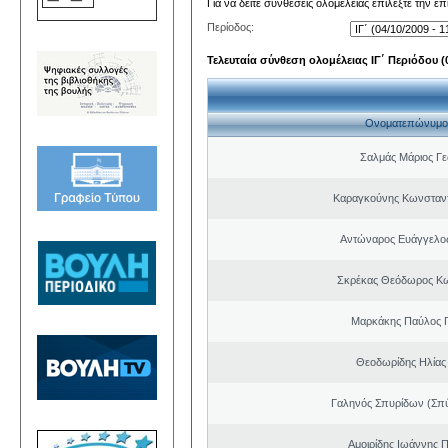
Για να δείτε συνθέσεις ολομέλειας επιλέξτε την ε
Περίοδος:
Τελευταία σύνθεση ολομέλειας ΙΓ΄ Περιόδου (0
Ονοματεπώνυμο
Σαλμάς Μάριος Γ
Καραγκούνης Κωνσταντ
Αντώναρος Ευάγγελο
Σκρέκας Θεόδωρος Κω
Μαρκάκης Παύλος 
Θεοδωρίδης Ηλίας
Γαληνός Σπυρίδων (Σπ
Αμοιρίδης Ιωάννης 