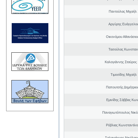
Παντούλας Μιχαήλ
Αργύρης Ευάγγελο
Οικονόμου Αθανάσιο
Τασούλας Κωνσταντ
Καλογιάννης Σταύρος 
Τιμοσίδης Μιχαήλ
Παπουτσής Δημήτριο
Εμινίδης Σάββας Κων
Παναγιωτόπουλος Νικό
Ρόβλιας Κωνσταντίνο
Σαλαγιάννης Νικόλαος