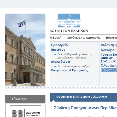
Η Βουλή
Οργάνωση & Λειτουργία
Βουλευτ
Προεδρείο
Διάσκεψη
Πρόεδρος
Κοινοβου
Εκλογή-Θητεία-Αρμοδιότητες
Γραφεία Κο
Διατελέσαντες Πρόεδροι
Ομάδων
Σύνθεση K'
Αντιπρόεδροι
Ολομέλει
Διατελέσαντες Αντιπρόεδροι
Σύνθεση Π
Κοσμήτορες & Γραμματείς
:
Οργάνωση & Λειτουργία
Ολομέλεια
Σύνδεσμοι
Σύνθεση Προηγούμενων Περιόδω