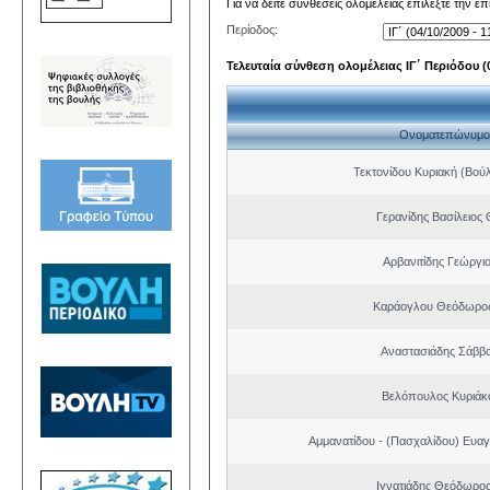
Για να δείτε συνθέσεις ολομέλειας επιλέξτε την ε
Περίοδος:
Τελευταία σύνθεση ολομέλειας ΙΓ΄ Περιόδου (0
Ονοματεπώνυμο
Τεκτονίδου Κυριακή (Βού
Γερανίδης Βασίλειος
Αρβανιτίδης Γεώργι
Καράογλου Θεόδωρος
Αναστασιάδης Σάββ
Βελόπουλος Κυριάκ
Αμμανατίδου - (Πασχαλίδου) Ευαγ
Ιγνατιάδης Θεόδωρος