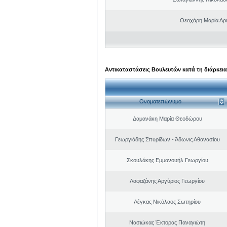
Θεοχάρη Μαρία Αρι
Αντικαταστάσεις Βουλευτών κατά τη διάρκεια
Ονοματεπώνυμο
Δαμανάκη Μαρία Θεοδώρου
Γεωργιάδης Σπυρίδων - Άδωνις Αθανασίου
Σκουλάκης Εμμανουήλ Γεωργίου
Λαφαζάνης Αργύριος Γεωργίου
Λέγκας Νικόλαος Σωτηρίου
Νασιώκας Έκτορας Παναγιώτη