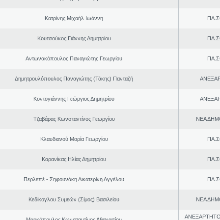
Κατρίνης Μιχαήλ Ιωάννη
ΠΑ.Σ
Κουτσούκος Γιάννης Δημητρίου
ΠΑ.Σ
Αντωνακόπουλος Παναγιώτης Γεωργίου
ΠΑ.Σ
Δημητρουλόπουλος Παναγιώτης (Τάκης) Πανταζή
ΑΝΕΞΑ
Κοντογιάννης Γεώργιος Δημητρίου
ΑΝΕΞΑ
Τζαβάρας Κωνσταντίνος Γεωργίου
ΝΕΑ ΔΗΜ
Κλαυδιανού Μαρία Γεωργίου
ΠΑ.Σ
Καρανίκας Ηλίας Δημητρίου
ΠΑ.Σ
Περλεπέ - Σηφουνάκη Αικατερίνη Αγγέλου
ΠΑ.Σ
Κεδίκογλου Συμεών (Σίμος) Βασιλείου
ΝΕΑ ΔΗΜ
ΑΝΕΞΑΡΤΗΤΟ
Μαρκόπουλος Κωνσταντίνος Αθανασίου