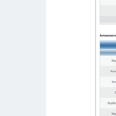
Αντικαταστά
Βαρ
Κου
Κα
Σ
Βορίδ
Μιχ