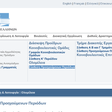
English
|
Français
|
Ελληνικά
|
Επικοινω
γάνωση & Λειτουργία
Βουλευτές
Διοικητική Οργάνωση
Διεθνείς Δραστηρι
Διάσκεψη Προέδρων
Τμήμα Διακοπής Εργ
Κοινοβουλευτικές Ομάδες
Σύνθεση Α Β και Γ Τμημά
Σύνθεση Προηγούμενων Π
τεία-Αρμοδιότητες
Γραφεία Κοινοβουλευτικών
Κοινοβουλευτικές Επι
τες Πρόεδροι
Ομάδων
Σύνθεση K' Περιόδου
Ολομέλεια
τες Αντιπρόεδροι
Σύνθεση Προηγούμενων Περιόδων
 Γραμματείς
:
 & Λειτουργία
Ολομέλεια
 Προηγούμενων Περιόδων