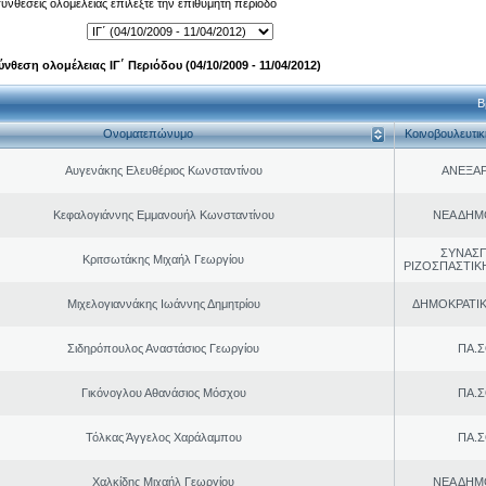
 συνθέσεις ολομέλειας επιλέξτε την επιθυμητή περίοδο
ύνθεση ολομέλειας ΙΓ΄ Περιόδου (04/10/2009 - 11/04/2012)
Β
Ονοματεπώνυμο
Κοινοβουλευτι
Αυγενάκης Ελευθέριος Κωνσταντίνου
ΑΝΕΞΑ
Κεφαλογιάννης Εμμανουήλ Κωνσταντίνου
ΝΕΑ ΔΗΜ
ΣΥΝΑΣ
Κριτσωτάκης Μιχαήλ Γεωργίου
ΡΙΖΟΣΠΑΣΤΙΚ
Μιχελογιαννάκης Ιωάννης Δημητρίου
ΔΗΜΟΚΡΑΤΙΚ
Σιδηρόπουλος Αναστάσιος Γεωργίου
ΠΑ.Σ
Γικόνογλου Αθανάσιος Μόσχου
ΠΑ.Σ
Τόλκας Άγγελος Χαράλαμπου
ΠΑ.Σ
Χαλκίδης Μιχαήλ Γεωργίου
ΝΕΑ ΔΗΜ