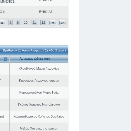
ΑΜΜΕΝΟΣ
Ο.Κ.
ΕΥΒΟΙΑΣ
8
9
10
11
12
Βρέθηκαν 20 Αποτελέσματα | Σελίδα 2 από 2
Αντικαταστάθηκε από
Κλαυδιανού Μαρία Γεωργίου
Υ
Κασσάρας Γεώργιος Ιωάννη
Κυριακοπούλου Μαρία Ηλία
Γκόκας Χρήστος Ναπολέοντα
πο)
Καλαποθαράκος Χρήστος Βασιλείου
Μελάς Παναγιώτης Ιωάννη