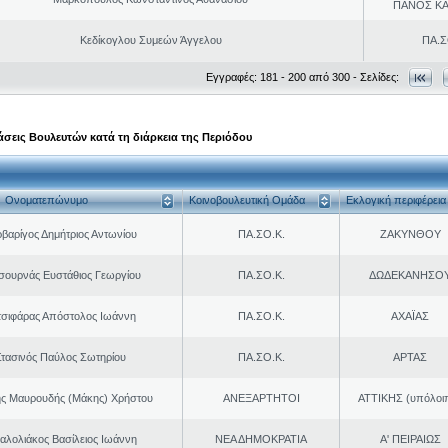
ΠΑΝΟΣ Κ
Κεδίκογλου Συμεών Άγγελου
ΠΑ.Σ
Εγγραφές: 181 - 200 από 300 - Σελίδες:
σεις Βουλευτών κατά τη διάρκεια της Περιόδου
Ονοματεπώνυμο
Κοινοβουλευτική Ομάδα
Εκλογική περιφέρεια
βαρίγος Δημήτριος Αντωνίου
ΠΑ.ΣΟ.Κ.
ΖΑΚΥΝΘΟΥ
σουρνάς Ευστάθιος Γεωργίου
ΠΑ.ΣΟ.Κ.
ΔΩΔΕΚΑΝΗΣΟ
τσιφάρας Απόστολος Ιωάννη
ΠΑ.ΣΟ.Κ.
ΑΧΑΪΑΣ
τασινός Παύλος Σωτηρίου
ΠΑ.ΣΟ.Κ.
ΑΡΤΑΣ
ης Μαυρουδής (Μάκης) Χρήστου
ΑΝΕΞΑΡΤΗΤΟΙ
ΑΤΤΙΚΗΣ (υπόλοι
αλολιάκος Βασίλειος Ιωάννη
ΝΕΑ ΔΗΜΟΚΡΑΤΙΑ
Α' ΠΕΙΡΑΙΩΣ