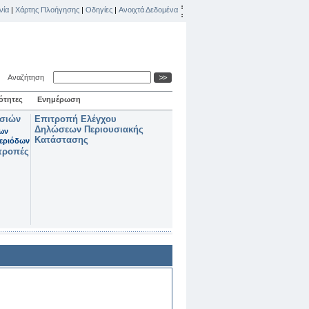
νία
|
Χάρτης Πλοήγησης
|
Οδηγίες
|
Ανοιχτά Δεδομένα
Αναζήτηση
ότητες
Ενημέρωση
ασιών
Επιτροπή Ελέγχου
Δηλώσεων Περιουσιακής
των
Κατάστασης
εριόδων
τροπές