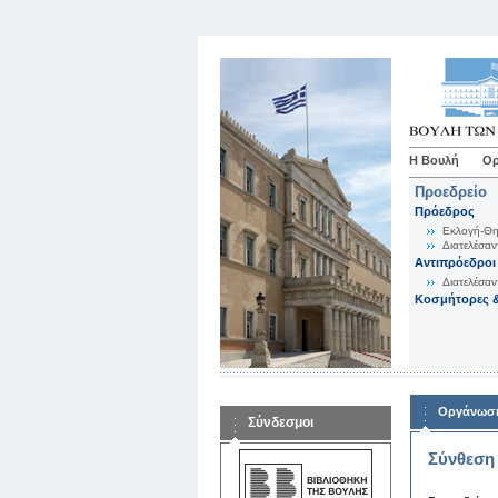
Η Βουλή
Ορ
Προεδρείο
Πρόεδρος
Εκλογή-Θη
Διατελέσαν
Αντιπρόεδροι
Διατελέσαν
Κοσμήτορες &
Οργάνωση
Σύνδεσμοι
Σύνθεση