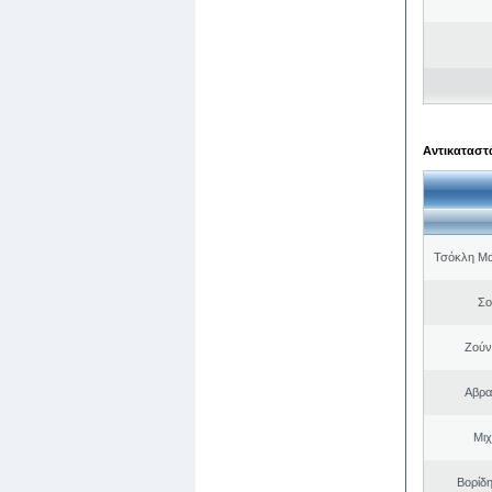
Αντικαταστά
Τσόκλη Μα
Σο
Ζούν
Αβρα
Μιχ
Βορίδ