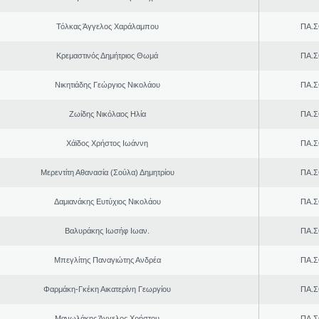
Τόλκας Άγγελος Χαράλαμπου
ΠΑ.Σ
Κρεμαστινός Δημήτριος Θωμά
ΠΑ.Σ
Νικητιάδης Γεώργιος Νικολάου
ΠΑ.Σ
Ζωίδης Νικόλαος Ηλία
ΠΑ.Σ
Χάϊδος Χρήστος Ιωάννη
ΠΑ.Σ
Μερεντίτη Αθανασία (Σούλα) Δημητρίου
ΠΑ.Σ
Δαμιανάκης Ευτύχιος Νικολάου
ΠΑ.Σ
Βαλυράκης Ιωσήφ Ιωαν.
ΠΑ.Σ
Μπεγλίτης Παναγιώτης Ανδρέα
ΠΑ.Σ
Φαρμάκη-Γκέκη Αικατερίνη Γεωργίου
ΠΑ.Σ
Μανωλάκης Άγγελος Χρήστου
ΠΑ.Σ