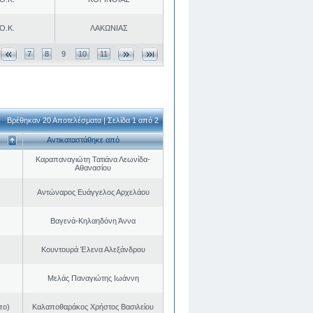
Ο.Κ.
ΛΑΚΩΝΙΑΣ
7
8
9
10
11
Βρέθηκαν 20 Αποτελέσματα | Σελίδα 1 από 2
Αντικαταστάθηκε από
Καραπαναγιώτη Τατιάνα Λεωνίδα-
Αθανασίου
Αντώναρος Ευάγγελος Αρχελάου
Βαγενά-Κηλαηδόνη Άννα
Κουντουρά Έλενα Αλεξάνδρου
Μελάς Παναγιώτης Ιωάννη
πο)
Καλαποθαράκος Χρήστος Βασιλείου