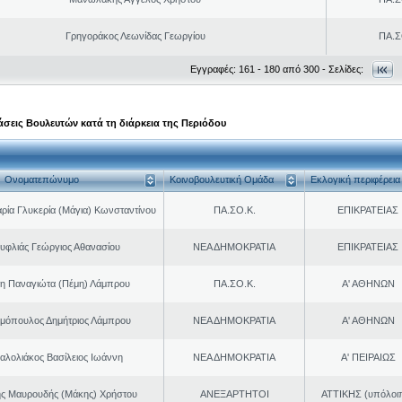
Γρηγοράκος Λεωνίδας Γεωργίου
ΠΑ.Σ
Εγγραφές: 161 - 180 από 300 - Σελίδες:
σεις Βουλευτών κατά τη διάρκεια της Περιόδου
Ονοματεπώνυμο
Κοινοβουλευτική Ομάδα
Εκλογική περιφέρεια
ρία Γλυκερία (Μάγια) Κωνσταντίνου
ΠΑ.ΣΟ.Κ.
ΕΠΙΚΡΑΤΕΙΑΣ
υφλιάς Γεώργιος Αθανασίου
ΝΕΑ ΔΗΜΟΚΡΑΤΙΑ
ΕΠΙΚΡΑΤΕΙΑΣ
η Παναγιώτα (Πέμη) Λάμπρου
ΠΑ.ΣΟ.Κ.
Α' ΑΘΗΝΩΝ
μόπουλος Δημήτριος Λάμπρου
ΝΕΑ ΔΗΜΟΚΡΑΤΙΑ
Α' ΑΘΗΝΩΝ
αλολιάκος Βασίλειος Ιωάννη
ΝΕΑ ΔΗΜΟΚΡΑΤΙΑ
Α' ΠΕΙΡΑΙΩΣ
ης Μαυρουδής (Μάκης) Χρήστου
ΑΝΕΞΑΡΤΗΤΟΙ
ΑΤΤΙΚΗΣ (υπόλοι