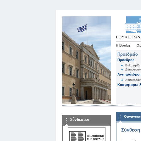
Η Βουλή
Ορ
Προεδρείο
Πρόεδρος
Εκλογή-Θη
Διατελέσαν
Αντιπρόεδροι
Διατελέσαν
Κοσμήτορες &
Οργάνωση
Σύνδεσμοι
Σύνθεση