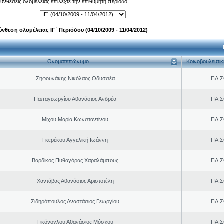
 συνθέσεις ολομέλειας επιλέξτε την επιθυμητή περίοδο
ύνθεση ολομέλειας ΙΓ΄ Περιόδου (04/10/2009 - 11/04/2012)
Ονοματεπώνυμο
Κοινοβουλευτι
Σηφουνάκης Νικόλαος Οδυσσέα
ΠΑ.Σ
Παπαγεωργίου Αθανάσιος Ανδρέα
ΠΑ.Σ
Μίχου Μαρία Κωνσταντίνου
ΠΑ.Σ
Γκερέκου Αγγελική Ιωάννη
ΠΑ.Σ
Βαρδίκος Πυθαγόρας Χαραλάμπους
ΠΑ.Σ
Χαντάβας Αθανάσιος Αριστοτέλη
ΠΑ.Σ
Σιδηρόπουλος Αναστάσιος Γεωργίου
ΠΑ.Σ
Γικόνογλου Αθανάσιος Μόσχου
ΠΑ.Σ