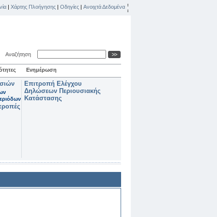
νία
|
Χάρτης Πλοήγησης
|
Οδηγίες
|
Ανοιχτά Δεδομένα
Αναζήτηση
ότητες
Ενημέρωση
ασιών
Επιτροπή Ελέγχου
Δηλώσεων Περιουσιακής
των
Κατάστασης
εριόδων
τροπές