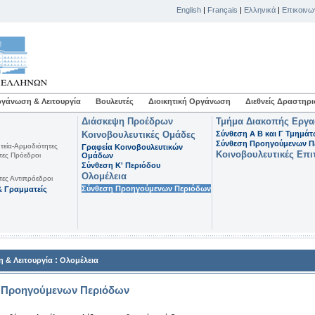
English
|
Français
|
Ελληνικά
|
Επικοινω
γάνωση & Λειτουργία
Βουλευτές
Διοικητική Οργάνωση
Διεθνείς Δραστηρι
Διάσκεψη Προέδρων
Τμήμα Διακοπής Εργ
Κοινοβουλευτικές Ομάδες
Σύνθεση Α Β και Γ Τμημά
Σύνθεση Προηγούμενων Π
τεία-Αρμοδιότητες
Γραφεία Κοινοβουλευτικών
Κοινοβουλευτικές Επι
τες Πρόεδροι
Ομάδων
Σύνθεση K' Περιόδου
Ολομέλεια
τες Αντιπρόεδροι
Σύνθεση Προηγούμενων Περιόδων
 Γραμματείς
:
 & Λειτουργία
Ολομέλεια
 Προηγούμενων Περιόδων