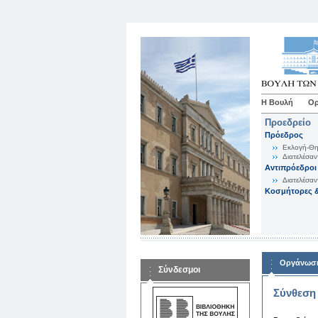
Η Βουλή
Ορ
Προεδρείο
Πρόεδρος
Εκλογή-Θη
Διατελέσαν
Αντιπρόεδροι
Διατελέσαν
Κοσμήτορες &
Οργάνωση
Σύνδεσμοι
Σύνθεση