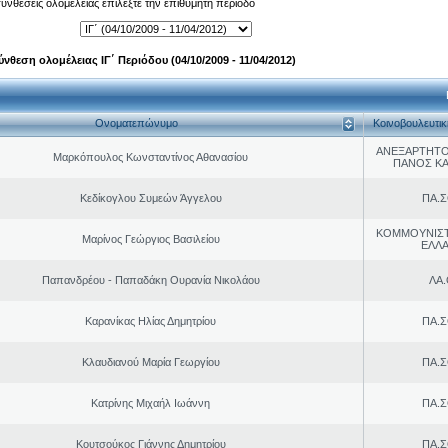
 συνθέσεις ολομέλειας επιλέξτε την επιθυμητή περίοδο
ύνθεση ολομέλειας ΙΓ΄ Περιόδου (04/10/2009 - 11/04/2012)
Ονοματεπώνυμο
Κοινοβουλευτι
ΑΝΕΞΑΡΤΗΤΟ
Μαρκόπουλος Κωνσταντίνος Αθανασίου
ΠΑΝΟΣ Κ
Κεδίκογλου Συμεών Άγγελου
ΠΑ.Σ
ΚΟΜΜΟΥΝΙΣ
Μαρίνος Γεώργιος Βασιλείου
ΕΛΛ
Παπανδρέου - Παπαδάκη Ουρανία Νικολάου
ΛΑ
Καρανίκας Ηλίας Δημητρίου
ΠΑ.Σ
Κλαυδιανού Μαρία Γεωργίου
ΠΑ.Σ
Κατρίνης Μιχαήλ Ιωάννη
ΠΑ.Σ
Κουτσούκος Γιάννης Δημητρίου
ΠΑ.Σ