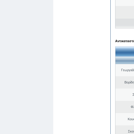
Αντικαταστά
Γεωργιά
Βορίδ
Σ
Φλ
Κου
Σκο