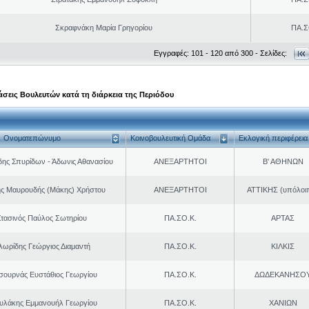
Σκραφνάκη Μαρία Γρηγορίου
ΠΑ.Σ
Εγγραφές: 101 - 120 από 300 - Σελίδες:
σεις Βουλευτών κατά τη διάρκεια της Περιόδου
Ονοματεπώνυμο
Κοινοβουλευτική Ομάδα
Εκλογική περιφέρεια
δης Σπυρίδων - Άδωνις Αθανασίου
ΑΝΕΞΑΡΤΗΤΟΙ
Β' ΑΘΗΝΩΝ
ης Μαυρουδής (Μάκης) Χρήστου
ΑΝΕΞΑΡΤΗΤΟΙ
ΑΤΤΙΚΗΣ (υπόλοι
τασινός Παύλος Σωτηρίου
ΠΑ.ΣΟ.Κ.
ΑΡΤΑΣ
ωρίδης Γεώργιος Διαμαντή
ΠΑ.ΣΟ.Κ.
ΚΙΛΚΙΣ
σουρνάς Ευστάθιος Γεωργίου
ΠΑ.ΣΟ.Κ.
ΔΩΔΕΚΑΝΗΣΟ
υλάκης Εμμανουήλ Γεωργίου
ΠΑ.ΣΟ.Κ.
ΧΑΝΙΩΝ