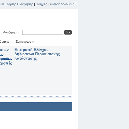
νία
|
Χάρτης Πλοήγησης
|
Οδηγίες
|
Ανοιχτά Δεδομένα
Αναζήτηση
ότητες
Ενημέρωση
ασιών
Επιτροπή Ελέγχου
Δηλώσεων Περιουσιακής
των
Κατάστασης
εριόδων
τροπές