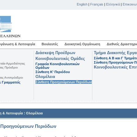
English
|
Français
|
Ελληνικά
|
Επικοινω
γάνωση & Λειτουργία
Βουλευτές
Διοικητική Οργάνωση
Διεθνείς Δραστηρι
Διάσκεψη Προέδρων
Τμήμα Διακοπής Εργ
Κοινοβουλευτικές Ομάδες
Σύνθεση Α Β και Γ Τμημά
Σύνθεση Προηγούμενων Π
τεία-Αρμοδιότητες
Γραφεία Κοινοβουλευτικών
Κοινοβουλευτικές Επι
τες Πρόεδροι
Ομάδων
Σύνθεση K' Περιόδου
Ολομέλεια
τες Αντιπρόεδροι
Σύνθεση Προηγούμενων Περιόδων
 Γραμματείς
:
 & Λειτουργία
Ολομέλεια
 Προηγούμενων Περιόδων