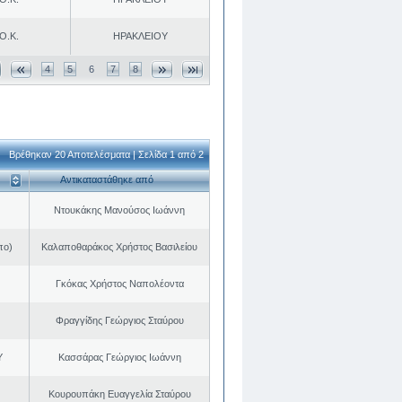
Ο.Κ.
ΗΡΑΚΛΕΙΟΥ
4
5
6
7
8
Βρέθηκαν 20 Αποτελέσματα | Σελίδα 1 από 2
Αντικαταστάθηκε από
Ντουκάκης Μανούσος Ιωάννη
πο)
Καλαποθαράκος Χρήστος Βασιλείου
Γκόκας Χρήστος Ναπολέοντα
Φραγγίδης Γεώργιος Σταύρου
Υ
Κασσάρας Γεώργιος Ιωάννη
Κουρουπάκη Ευαγγελία Σταύρου