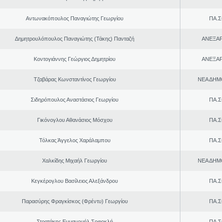
Αντωνακόπουλος Παναγιώτης Γεωργίου
ΠΑ.Σ
Δημητρουλόπουλος Παναγιώτης (Τάκης) Πανταζή
ΑΝΕΞΑ
Κοντογιάννης Γεώργιος Δημητρίου
ΑΝΕΞΑ
Τζαβάρας Κωνσταντίνος Γεωργίου
ΝΕΑ ΔΗΜ
Σιδηρόπουλος Αναστάσιος Γεωργίου
ΠΑ.Σ
Γικόνογλου Αθανάσιος Μόσχου
ΠΑ.Σ
Τόλκας Άγγελος Χαράλαμπου
ΠΑ.Σ
Χαλκίδης Μιχαήλ Γεωργίου
ΝΕΑ ΔΗΜ
Κεγκέρογλου Βασίλειος Αλεξάνδρου
ΠΑ.Σ
Παρασύρης Φραγκίσκος (Φρέντυ) Γεωργίου
ΠΑ.Σ
Στρατάκης Εμμανουήλ Σοφοκλή
ΠΑ.Σ