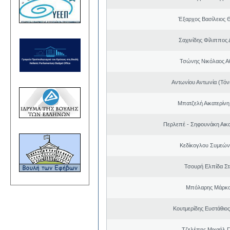
Έξαρχος Βασίλειος
Σαχινίδης Φίλιππος 
Τσώνης Νικόλαος Α
Αντωνίου Αντωνία (Τόν
Μπατζελή Αικατερίνη
Περλεπέ - Σηφουνάκη Αικα
Κεδίκογλου Συμεών
Τσουρή Ελπίδα Σ
Μπόλαρης Μάρκο
Κουτμερίδης Ευστάθι
Τζελέπης Μιχαήλ 