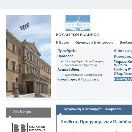
Η Βουλή
Οργάνωση & Λειτουργία
Βουλευτ
Προεδρείο
Διάσκεψη
Πρόεδρος
Κοινοβου
Εκλογή-Θητεία-Αρμοδιότητες
Γραφεία Κο
Διατελέσαντες Πρόεδροι
Ομάδων
Σύνθεση K'
Αντιπρόεδροι
Ολομέλει
Διατελέσαντες Αντιπρόεδροι
Σύνθεση Π
Κοσμήτορες & Γραμματείς
:
Οργάνωση & Λειτουργία
Ολομέλεια
Σύνδεσμοι
Σύνθεση Προηγούμενων Περιόδω