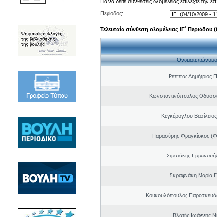
Για να δείτε συνθέσεις ολομέλειας επιλέξτε την ε
Περίοδος:
Τελευταία σύνθεση ολομέλειας ΙΓ΄ Περιόδου (0
Ονοματεπώνυμο
Ρέππας Δημήτριος 
Κωνσταντινόπουλος Οδυσσέ
Κεγκέρογλου Βασίλειος
Παρασύρης Φραγκίσκος (Φ
Στρατάκης Εμμανουή
Σκραφνάκη Μαρία Γ
Κουκουλόπουλος Παρασκευάς 
Βλατής Ιωάννης Ν