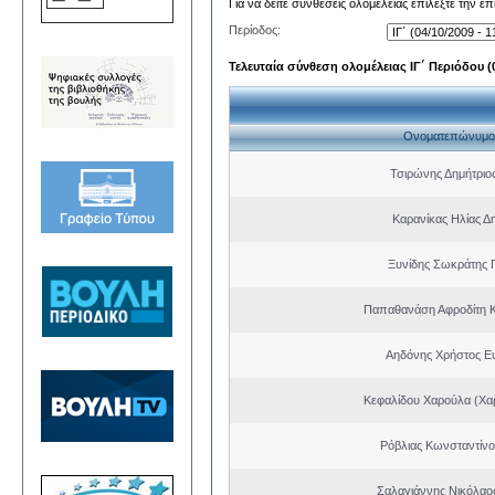
Για να δείτε συνθέσεις ολομέλειας επιλέξτε την ε
Περίοδος:
Τελευταία σύνθεση ολομέλειας ΙΓ΄ Περιόδου (0
Ονοματεπώνυμο
Τσιρώνης Δημήτριο
Καρανίκας Ηλίας Δ
Ξυνίδης Σωκράτης 
Παπαθανάση Αφροδίτη 
Αηδόνης Χρήστος Ε
Κεφαλίδου Χαρούλα (Χαρ
Ρόβλιας Κωνσταντίνο
Σαλαγιάννης Νικόλαος