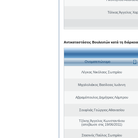
Τόλκας Άγγελος Χα
Αντικαταστάσεις Βουλευτών κατά τη διάρκεια
Ονοματεπώνυμο
Λέγκας Νικόλαος Σωτηρίου
Μιχαλολιάκος Βασίλειος Ιωάννη
Αβραμόπουλος Δημήτριος Λάμπρου
Σουφλιάς Γεώργιος Αθανασίου
Τζέκης Άγγελος Κωνσταντίνου
(απεβίωσε στις 19/06/2011)
Στασινός Παύλος Σωτηρίου