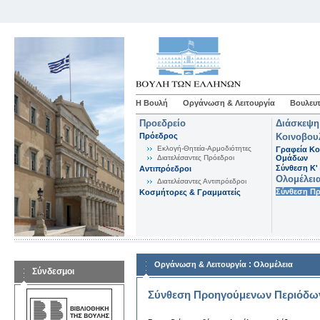
Η Βουλή
Οργάνωση & Λειτουργία
Βουλευτ
Προεδρείο
Διάσκεψη
Πρόεδρος
Κοινοβου
Εκλογή-Θητεία-Αρμοδιότητες
Γραφεία Κο
Διατελέσαντες Πρόεδροι
Ομάδων
Σύνθεση K'
Αντιπρόεδροι
Ολομέλει
Διατελέσαντες Αντιπρόεδροι
Σύνθεση Π
Κοσμήτορες & Γραμματείς
:
Οργάνωση & Λειτουργία
Ολομέλεια
Σύνδεσμοι
Σύνθεση Προηγούμενων Περιόδω