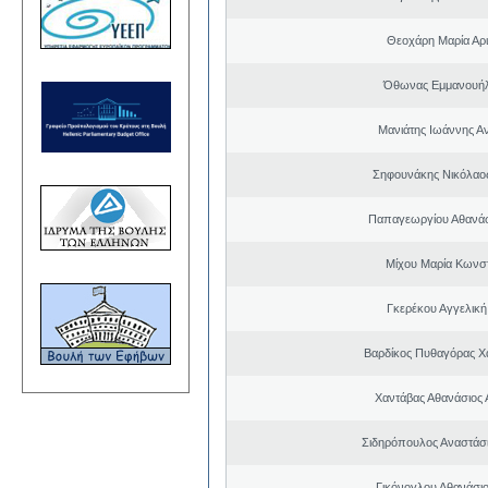
Θεοχάρη Μαρία Αρι
Όθωνας Εμμανουή
Μανιάτης Ιωάννης Α
Σηφουνάκης Νικόλαο
Παπαγεωργίου Αθανάσ
Μίχου Μαρία Κωνσ
Γκερέκου Αγγελική
Βαρδίκος Πυθαγόρας 
Χαντάβας Αθανάσιος 
Σιδηρόπουλος Αναστάσ
Γικόνογλου Αθανάσι