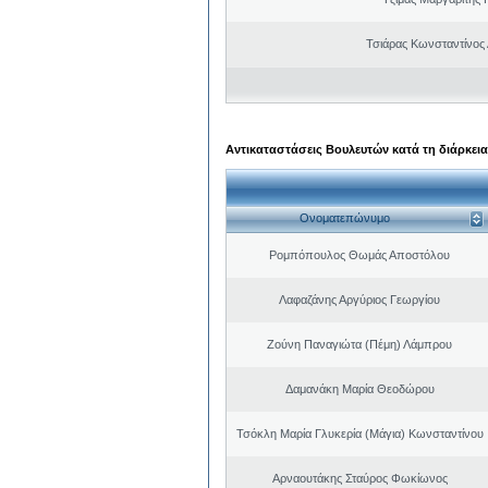
Τσιάρας Κωνσταντίνος
Αντικαταστάσεις Βουλευτών κατά τη διάρκεια
Ονοματεπώνυμο
Ρομπόπουλος Θωμάς Αποστόλου
Λαφαζάνης Αργύριος Γεωργίου
Ζούνη Παναγιώτα (Πέμη) Λάμπρου
Δαμανάκη Μαρία Θεοδώρου
Τσόκλη Μαρία Γλυκερία (Μάγια) Κωνσταντίνου
Αρναουτάκης Σταύρος Φωκίωνος