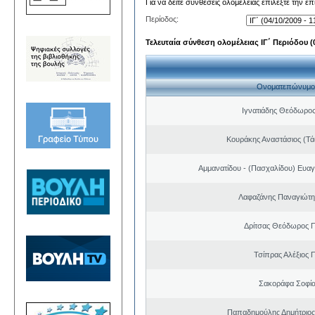
Για να δείτε συνθέσεις ολομέλειας επιλέξτε την ε
Περίοδος:
Τελευταία σύνθεση ολομέλειας ΙΓ΄ Περιόδου (0
Ονοματεπώνυμο
Ιγνατιάδης Θεόδωρος
Κουράκης Αναστάσιος (Τά
Αμμανατίδου - (Πασχαλίδου) Ευαγ
Λαφαζάνης Παναγιώτη
Δρίτσας Θεόδωρος 
Τσίπρας Αλέξιος 
Σακοράφα Σοφία
Παπαδημούλης Δημήτριος