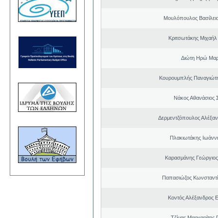
Μουλόπουλος Βασίλειο
Κριτσωτάκης Μιχαήλ
Διώτη Ηρώ Μαρ
Κουρουμπλής Παναγιώτη
Νάκος Αθανάσιος 
Δερμεντζόπουλος Αλέξα
Πλακιωτάκης Ιωάνν
Καρασμάνης Γεώργιος
Παπασιώζος Κωνσταντί
Κοντός Αλέξανδρος Ε
Τζίμας Μαργαρίτης 