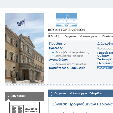
Η Βουλή
Οργάνωση & Λειτουργία
Βουλευτ
Προεδρείο
Διάσκεψη
Πρόεδρος
Κοινοβου
Εκλογή-Θητεία-Αρμοδιότητες
Γραφεία Κο
Διατελέσαντες Πρόεδροι
Ομάδων
Σύνθεση K'
Αντιπρόεδροι
Ολομέλει
Διατελέσαντες Αντιπρόεδροι
Σύνθεση Π
Κοσμήτορες & Γραμματείς
:
Οργάνωση & Λειτουργία
Ολομέλεια
Σύνδεσμοι
Σύνθεση Προηγούμενων Περιόδω