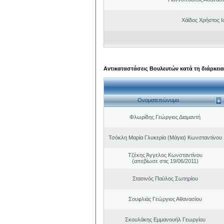
Χάϊδος Χρήστος 
Αντικαταστάσεις Βουλευτών κατά τη διάρκεια
Ονοματεπώνυμο
Φλωρίδης Γεώργιος Διαμαντή
Τσόκλη Μαρία Γλυκερία (Μάγια) Κωνσταντίνου
Τζέκης Άγγελος Κωνσταντίνου
(απεβίωσε στις 19/06/2011)
Στασινός Παύλος Σωτηρίου
Σουφλιάς Γεώργιος Αθανασίου
Σκουλάκης Εμμανουήλ Γεωργίου