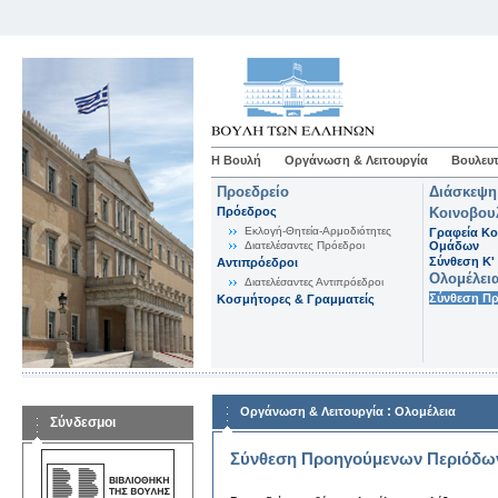
Η Βουλή
Οργάνωση & Λειτουργία
Βουλευτ
Προεδρείο
Διάσκεψη
Πρόεδρος
Κοινοβου
Εκλογή-Θητεία-Αρμοδιότητες
Γραφεία Κο
Διατελέσαντες Πρόεδροι
Ομάδων
Σύνθεση K'
Αντιπρόεδροι
Ολομέλει
Διατελέσαντες Αντιπρόεδροι
Σύνθεση Π
Κοσμήτορες & Γραμματείς
:
Οργάνωση & Λειτουργία
Ολομέλεια
Σύνδεσμοι
Σύνθεση Προηγούμενων Περιόδω