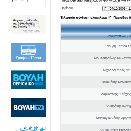
Για να δείτε συνθέσεις ολομέλειας επιλέξτε την ε
Περίοδος:
Τελευταία σύνθεση ολομέλειας ΙΓ΄ Περιόδου (0
Ονοματεπώνυμο
Τσουρή Ελπίδα Σ
Μουσουρούλης Κωνσταντί
Μίχος Λάμπρος Σπ
Ντουκάκης Μανούσο
Δαμιανάκης Ευτύχιος
Βαλυράκης Ιωσήφ
Μαρκογιαννάκης Χρήστ
Κουρουπάκη Ευαγγελ