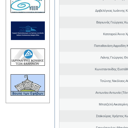
Δριβελέγκας Ιωάννης Κ
Βαγιωνάς Γεώργιος Κ
Κατσαρού Άννα Χ
Παπαθανάση Αφροδίτη 
Λιάνης Γεώργιος Θε
Κωνσταντινίδης Ευστάθ
Τσώνης Νικόλαος Α
Αντωνίου Αντωνία (Τόν
Μπατζελή Αικατερίνη
Σταϊκούρας Χρήστος Κ
Γιαννόπουλος Αθανάσ