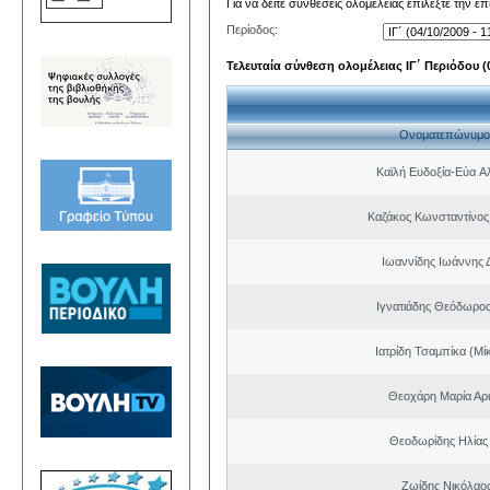
Για να δείτε συνθέσεις ολομέλειας επιλέξτε την ε
Περίοδος:
Τελευταία σύνθεση ολομέλειας ΙΓ΄ Περιόδου (0
Ονοματεπώνυμο
Καϊλή Ευδοξία-Εύα A
Καζάκος Κωνσταντίνος
Ιωαννίδης Ιωάννης 
Ιγνατιάδης Θεόδωρος
Ιατρίδη Τσαμπίκα (Μί
Θεοχάρη Μαρία Αρι
Θεοδωρίδης Ηλίας
Ζωίδης Νικόλαος