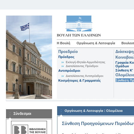
Η Βουλή
Οργάνωση & Λειτουργία
Βουλευτ
Προεδρείο
Διάσκεψη
Πρόεδρος
Κοινοβου
Εκλογή-Θητεία-Αρμοδιότητες
Γραφεία Κο
Διατελέσαντες Πρόεδροι
Ομάδων
Σύνθεση K'
Αντιπρόεδροι
Ολομέλει
Διατελέσαντες Αντιπρόεδροι
Σύνθεση Π
Κοσμήτορες & Γραμματείς
:
Οργάνωση & Λειτουργία
Ολομέλεια
Σύνδεσμοι
Σύνθεση Προηγούμενων Περιόδω