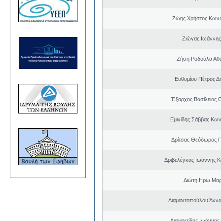
Ζώης Χρήστος Κωνσ
Ζιώγας Ιωάννης
Ζήση Ροδούλα Αθ
Ευθυμίου Πέτρος Δ
Έξαρχος Βασίλειος
Εμινίδης Σάββας Κων
Δρίτσας Θεόδωρος 
Δριβελέγκας Ιωάννης Κ
Διώτη Ηρώ Μαρ
Διαμαντοπούλου Άννα
Διαμαντίδης Ιωάννης