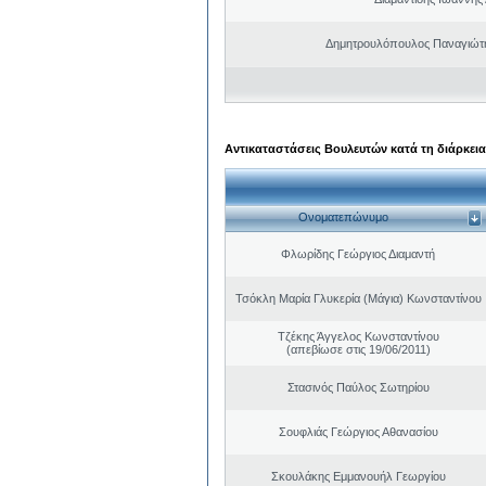
Δημητρουλόπουλος Παναγιώτη
Αντικαταστάσεις Βουλευτών κατά τη διάρκεια
Ονοματεπώνυμο
Φλωρίδης Γεώργιος Διαμαντή
Τσόκλη Μαρία Γλυκερία (Μάγια) Κωνσταντίνου
Τζέκης Άγγελος Κωνσταντίνου
(απεβίωσε στις 19/06/2011)
Στασινός Παύλος Σωτηρίου
Σουφλιάς Γεώργιος Αθανασίου
Σκουλάκης Εμμανουήλ Γεωργίου