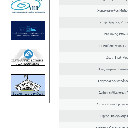
Χαρακόπουλος Μάξιμ
Ζώης Χρήστος Κωνσ
Σκυλλάκος Αντώνι
Ροντούλης Αστέριος
Διώτη Ηρώ Μαρ
Αλεξανδρίδου Βασιλι
Γρηγοράκος Λεωνίδα
Δαβάκης Αθανάσιος 
Αποστολάκος Γρηγόρι
Ρήγας Παναγιώτης
Παπαμανώλης Γεώργιο