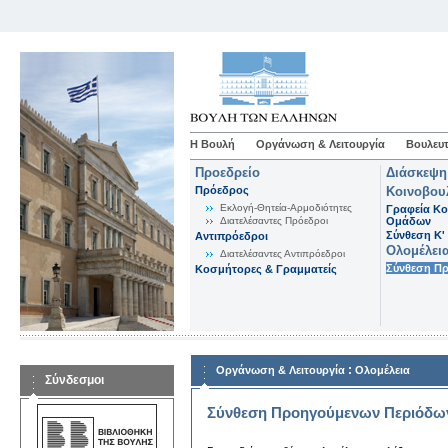
Η Βουλή
Οργάνωση & Λειτουργία
Βουλευτ
Προεδρείο
Διάσκεψη
Πρόεδρος
Κοινοβου
Εκλογή-Θητεία-Αρμοδιότητες
Γραφεία Κο
Διατελέσαντες Πρόεδροι
Ομάδων
Σύνθεση K'
Αντιπρόεδροι
Ολομέλει
Διατελέσαντες Αντιπρόεδροι
Σύνθεση Π
Κοσμήτορες & Γραμματείς
:
Οργάνωση & Λειτουργία
Ολομέλεια
Σύνδεσμοι
Σύνθεση Προηγούμενων Περιόδω