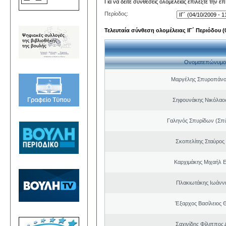
Για να δείτε συνθέσεις ολομέλειας επιλέξτε την ε
Περίοδος:
Τελευταία σύνθεση ολομέλειας ΙΓ΄ Περιόδου (0
Ονοματεπώνυμο
Μαργέλης Σπυροπάνο
Σηφουνάκης Νικόλαο
Γαληνός Σπυρίδων (Σπ
Σκοπελίτης Σταύρος
Καρχιμάκης Μιχαήλ Ε
Πλακιωτάκης Ιωάνν
Έξαρχος Βασίλειος
Σαχινίδης Φίλιππος 