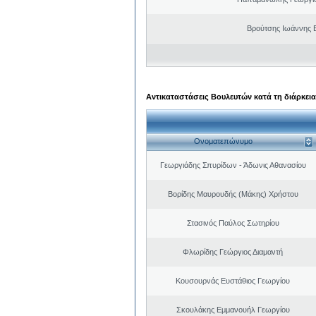
Βρούτσης Ιωάννης Β
Αντικαταστάσεις Βουλευτών κατά τη διάρκεια
Ονοματεπώνυμο
Γεωργιάδης Σπυρίδων - Άδωνις Αθανασίου
Βορίδης Μαυρουδής (Μάκης) Χρήστου
Στασινός Παύλος Σωτηρίου
Φλωρίδης Γεώργιος Διαμαντή
Κουσουρνάς Ευστάθιος Γεωργίου
Σκουλάκης Εμμανουήλ Γεωργίου