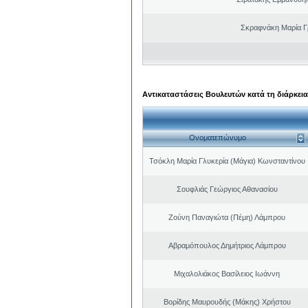
Σκραφνάκη Μαρία Γ
Αντικαταστάσεις Βουλευτών κατά τη διάρκεια
Ονοματεπώνυμο
Τσόκλη Μαρία Γλυκερία (Μάγια) Κωνσταντίνου
Σουφλιάς Γεώργιος Αθανασίου
Ζούνη Παναγιώτα (Πέμη) Λάμπρου
Αβραμόπουλος Δημήτριος Λάμπρου
Μιχαλολιάκος Βασίλειος Ιωάννη
Βορίδης Μαυρουδής (Μάκης) Χρήστου