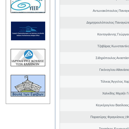
Αντωνακόπουλος Παναγι
Δημητρουλόπουλος Παναγιώτη
Κοντογιάννης Γεώργιο
Τζαβάρας Κωνσταντίν
Σιδηρόπουλος Αναστάσ
Γικόνογλου Αθανάσι
Τόλκας Άγγελος Χα
Χαλκίδης Μιχαήλ Γ
Κεγκέρογλου Βασίλειος
Παρασύρης Φραγκίσκος (Φ
Στρατάκης Εμμανουή