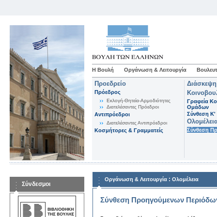
Η Βουλή
Οργάνωση & Λειτουργία
Βουλευτ
Προεδρείο
Διάσκεψη
Πρόεδρος
Κοινοβου
Εκλογή-Θητεία-Αρμοδιότητες
Γραφεία Κο
Διατελέσαντες Πρόεδροι
Ομάδων
Σύνθεση K'
Αντιπρόεδροι
Ολομέλει
Διατελέσαντες Αντιπρόεδροι
Σύνθεση Π
Κοσμήτορες & Γραμματείς
:
Οργάνωση & Λειτουργία
Ολομέλεια
Σύνδεσμοι
Σύνθεση Προηγούμενων Περιόδω