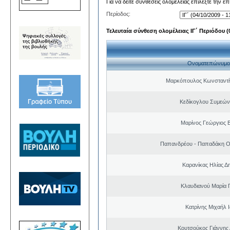
Για να δείτε συνθέσεις ολομέλειας επιλέξτε την ε
Περίοδος:
Τελευταία σύνθεση ολομέλειας ΙΓ΄ Περιόδου (0
Ονοματεπώνυμο
Μαρκόπουλος Κωνσταντί
Κεδίκογλου Συμεών
Μαρίνος Γεώργιος Β
Παπανδρέου - Παπαδάκη Ο
Καρανίκας Ηλίας Δ
Κλαυδιανού Μαρία 
Κατρίνης Μιχαήλ 
Κουτσούκος Γιάννης 