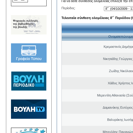
Για να δείτε συνθέσεις ολομέλειας επιλέξτε την ε
Περίοδος:
Τελευταία σύνθεση ολομέλειας ΙΓ΄ Περιόδου (0
Ονοματεπώνυμο
Κρεμαστινός Δημήτρ
Νικητιάδης Γεώργιος
Ζωίδης Νικόλαος
Χάϊδος Χρήστος 
Μερεντίτη Αθανασία (Σού
Δαμιανάκης Ευτύχιος
Βαλυράκης Ιωσήφ
Μπεγλίτης Παναγιώτ