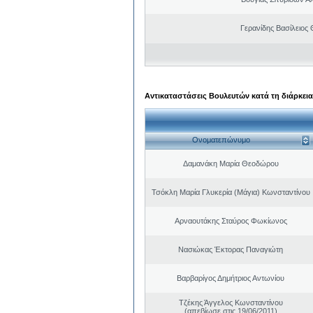
Γερανίδης Βασίλειος
Αντικαταστάσεις Βουλευτών κατά τη διάρκεια
Ονοματεπώνυμο
Δαμανάκη Μαρία Θεοδώρου
Τσόκλη Μαρία Γλυκερία (Μάγια) Κωνσταντίνου
Αρναουτάκης Σταύρος Φωκίωνος
Νασιώκας Έκτορας Παναγιώτη
Βαρβαρίγος Δημήτριος Αντωνίου
Τζέκης Άγγελος Κωνσταντίνου
(απεβίωσε στις 19/06/2011)