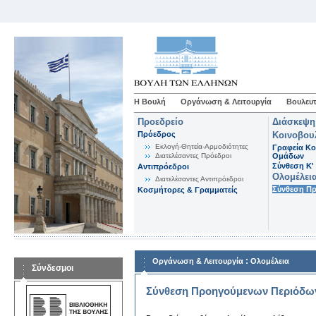
Η Βουλή
Οργάνωση & Λειτουργία
Βουλευτ
Προεδρείο
Διάσκεψη
Πρόεδρος
Κοινοβου
Εκλογή-Θητεία-Αρμοδιότητες
Γραφεία Κο
Διατελέσαντες Πρόεδροι
Ομάδων
Σύνθεση K'
Αντιπρόεδροι
Ολομέλει
Διατελέσαντες Αντιπρόεδροι
Σύνθεση Π
Κοσμήτορες & Γραμματείς
:
Οργάνωση & Λειτουργία
Ολομέλεια
Σύνδεσμοι
Σύνθεση Προηγούμενων Περιόδω