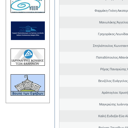
Φαρμάκη-Γκέκη Αικατερ
Μανωλάκης Άγγελος
Γρηγοράκος Λεωνίδα
Σπηλιόπουλος Κωνσταντ
Παπαδόπουλος Αθανάσ
Ρήγας Παναγιώτης
Βενιζέλος Ευάγγελος
Αράπογλου Χρυσή
Μαγκριώτης Ιωάννης
Καϊλή Ευδοξία-Εύα A
Βούγιας Σπυρίδων Α