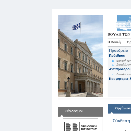
Η Βουλή
Ορ
Προεδρείο
Πρόεδρος
Εκλογή-Θη
Διατελέσαν
Αντιπρόεδροι
Διατελέσαν
Κοσμήτορες &
Οργάνωση
Σύνδεσμοι
Σύνθεση