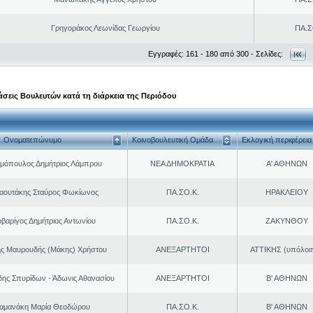
Γρηγοράκος Λεωνίδας Γεωργίου
ΠΑ.Σ
Εγγραφές: 161 - 180 από 300 - Σελίδες:
σεις Βουλευτών κατά τη διάρκεια της Περιόδου
Ονοματεπώνυμο
Κοινοβουλευτική Ομάδα
Εκλογική περιφέρεια
μόπουλος Δημήτριος Λάμπρου
ΝΕΑ ΔΗΜΟΚΡΑΤΙΑ
Α' ΑΘΗΝΩΝ
αουτάκης Σταύρος Φωκίωνος
ΠΑ.ΣΟ.Κ.
ΗΡΑΚΛΕΙΟΥ
βαρίγος Δημήτριος Αντωνίου
ΠΑ.ΣΟ.Κ.
ΖΑΚΥΝΘΟΥ
ης Μαυρουδής (Μάκης) Χρήστου
ΑΝΕΞΑΡΤΗΤΟΙ
ΑΤΤΙΚΗΣ (υπόλοι
δης Σπυρίδων - Άδωνις Αθανασίου
ΑΝΕΞΑΡΤΗΤΟΙ
Β' ΑΘΗΝΩΝ
αμανάκη Μαρία Θεοδώρου
ΠΑ.ΣΟ.Κ.
Β' ΑΘΗΝΩΝ