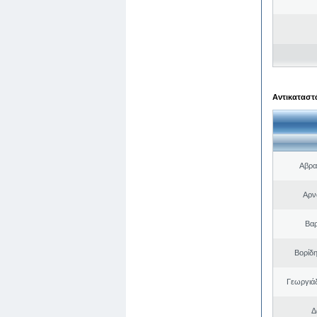
Αντικαταστά
Αβρα
Αρν
Βαρ
Βορίδ
Γεωργιά
Δ