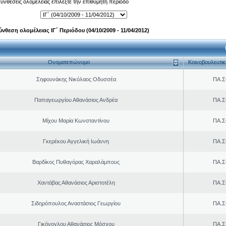
 συνθέσεις ολομέλειας επιλέξτε την επιθυμητή περίοδο
ύνθεση ολομέλειας ΙΓ΄ Περιόδου (04/10/2009 - 11/04/2012)
Ονοματεπώνυμο
Κοινοβουλευτι
Σηφουνάκης Νικόλαος Οδυσσέα
ΠΑ.Σ
Παπαγεωργίου Αθανάσιος Ανδρέα
ΠΑ.Σ
Μίχου Μαρία Κωνσταντίνου
ΠΑ.Σ
Γκερέκου Αγγελική Ιωάννη
ΠΑ.Σ
Βαρδίκος Πυθαγόρας Χαραλάμπους
ΠΑ.Σ
Χαντάβας Αθανάσιος Αριστοτέλη
ΠΑ.Σ
Σιδηρόπουλος Αναστάσιος Γεωργίου
ΠΑ.Σ
Γικόνογλου Αθανάσιος Μόσχου
ΠΑ.Σ