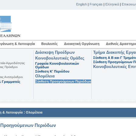
English
|
Français
|
Ελληνικά
|
Επικοινω
γάνωση & Λειτουργία
Βουλευτές
Διοικητική Οργάνωση
Διεθνείς Δραστηρι
Διάσκεψη Προέδρων
Τμήμα Διακοπής Εργ
Κοινοβουλευτικές Ομάδες
Σύνθεση Α Β και Γ Τμημά
Σύνθεση Προηγούμενων Π
τεία-Αρμοδιότητες
Γραφεία Κοινοβουλευτικών
Κοινοβουλευτικές Επι
τες Πρόεδροι
Ομάδων
Σύνθεση K' Περιόδου
Ολομέλεια
τες Αντιπρόεδροι
Σύνθεση Προηγούμενων Περιόδων
 Γραμματείς
:
 & Λειτουργία
Ολομέλεια
 Προηγούμενων Περιόδων