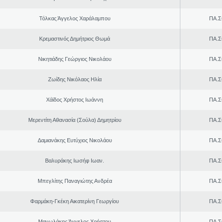
Τόλκας Άγγελος Χαράλαμπου
ΠΑ.Σ
Κρεμαστινός Δημήτριος Θωμά
ΠΑ.Σ
Νικητιάδης Γεώργιος Νικολάου
ΠΑ.Σ
Ζωίδης Νικόλαος Ηλία
ΠΑ.Σ
Χάϊδος Χρήστος Ιωάννη
ΠΑ.Σ
Μερεντίτη Αθανασία (Σούλα) Δημητρίου
ΠΑ.Σ
Δαμιανάκης Ευτύχιος Νικολάου
ΠΑ.Σ
Βαλυράκης Ιωσήφ Ιωαν.
ΠΑ.Σ
Μπεγλίτης Παναγιώτης Ανδρέα
ΠΑ.Σ
Φαρμάκη-Γκέκη Αικατερίνη Γεωργίου
ΠΑ.Σ
Μανωλάκης Άγγελος Χρήστου
ΠΑ.Σ