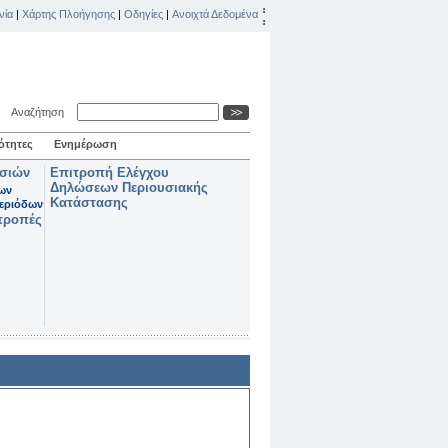
νία
|
Χάρτης Πλοήγησης
|
Οδηγίες
|
Ανοιχτά Δεδομένα
Αναζήτηση
ότητες
Ενημέρωση
ασιών
Επιτροπή Ελέγχου
Δηλώσεων Περιουσιακής
των
Κατάστασης
εριόδων
τροπές