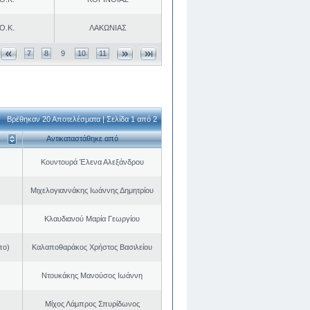
Ο.Κ.
ΛΑΚΩΝΙΑΣ
7
8
9
10
11
Βρέθηκαν 20 Αποτελέσματα | Σελίδα 1 από 2
Αντικαταστάθηκε από
Κουντουρά Έλενα Αλεξάνδρου
Μιχελογιαννάκης Ιωάννης Δημητρίου
Κλαυδιανού Μαρία Γεωργίου
πο)
Καλαποθαράκος Χρήστος Βασιλείου
Ντουκάκης Μανούσος Ιωάννη
Μίχος Λάμπρος Σπυρίδωνος