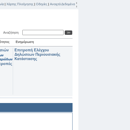
νία
|
Χάρτης Πλοήγησης
|
Οδηγίες
|
Ανοιχτά Δεδομένα
Αναζήτηση
ότητες
Ενημέρωση
ασιών
Επιτροπή Ελέγχου
Δηλώσεων Περιουσιακής
των
Κατάστασης
εριόδων
τροπές