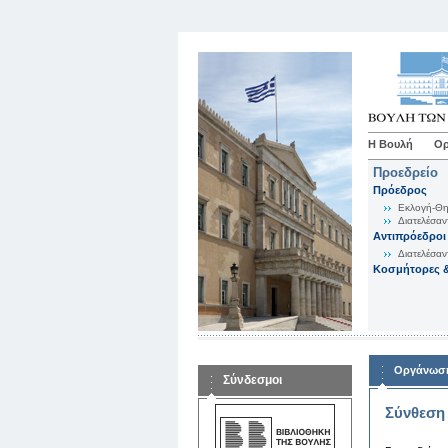
Η Βουλή
Ορ
Προεδρείο
Πρόεδρος
Εκλογή-Θη
Διατελέσαν
Αντιπρόεδροι
Διατελέσαν
Κοσμήτορες &
Οργάνωση
Σύνδεσμοι
Σύνθεση