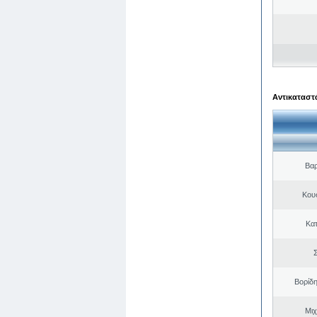
Αντικαταστά
Βαρ
Κου
Κα
Σ
Βορίδ
Μιχ