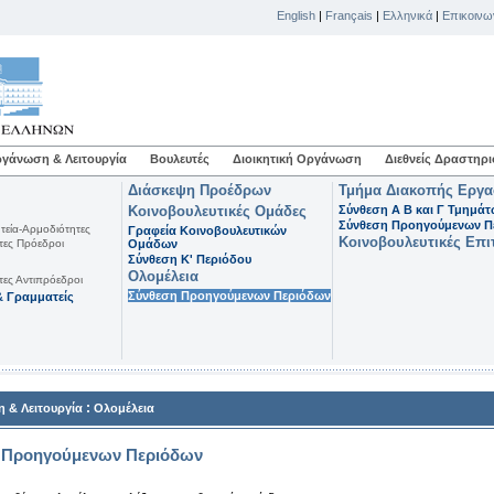
English
|
Français
|
Ελληνικά
|
Επικοινω
γάνωση & Λειτουργία
Βουλευτές
Διοικητική Οργάνωση
Διεθνείς Δραστηρι
Διάσκεψη Προέδρων
Τμήμα Διακοπής Εργ
Κοινοβουλευτικές Ομάδες
Σύνθεση Α Β και Γ Τμημά
Σύνθεση Προηγούμενων Π
τεία-Αρμοδιότητες
Γραφεία Κοινοβουλευτικών
Κοινοβουλευτικές Επι
τες Πρόεδροι
Ομάδων
Σύνθεση K' Περιόδου
Ολομέλεια
τες Αντιπρόεδροι
Σύνθεση Προηγούμενων Περιόδων
 Γραμματείς
:
 & Λειτουργία
Ολομέλεια
 Προηγούμενων Περιόδων