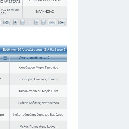
ΗΣ ΑΡΙΣΤΕΡΑΣ
ΤΙΚΟ ΚΟΜΜΑ
ΜΑΓΝΗΣΙΑΣ
ΑΔΑΣ
4
5
6
7
8
Βρέθηκαν 20 Αποτελέσματα | Σελίδα 2 από 2
Αντικαταστάθηκε από
Κλαυδιανού Μαρία Γεωργίου
Υ
Κασσάρας Γεώργιος Ιωάννη
Κυριακοπούλου Μαρία Ηλία
Γκόκας Χρήστος Ναπολέοντα
πο)
Καλαποθαράκος Χρήστος Βασιλείου
Μελάς Παναγιώτης Ιωάννη