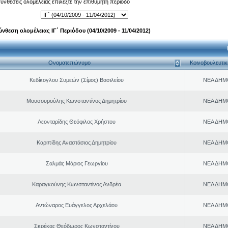
 συνθέσεις ολομέλειας επιλέξτε την επιθυμητή περίοδο
ύνθεση ολομέλειας ΙΓ΄ Περιόδου (04/10/2009 - 11/04/2012)
Ονοματεπώνυμο
Κοινοβουλευτι
Κεδίκογλου Συμεών (Σίμος) Βασιλείου
ΝΕΑ ΔΗΜ
Μουσουρούλης Κωνσταντίνος Δημητρίου
ΝΕΑ ΔΗΜ
Λεονταρίδης Θεόφιλος Χρήστου
ΝΕΑ ΔΗΜ
Καριπίδης Αναστάσιος Δημητρίου
ΝΕΑ ΔΗΜ
Σαλμάς Μάριος Γεωργίου
ΝΕΑ ΔΗΜ
Καραγκούνης Κωνσταντίνος Ανδρέα
ΝΕΑ ΔΗΜ
Αντώναρος Ευάγγελος Αρχελάου
ΝΕΑ ΔΗΜ
Σκρέκας Θεόδωρος Κωνσταντίνου
ΝΕΑ ΔΗΜ