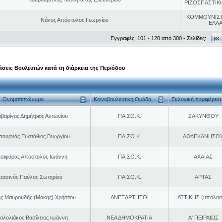
ΡΙΖΟΣΠΑΣΤΙΚ
ΚΟΜΜΟΥΝΙΣ
Νάνος Απόστολος Γεωργίου
ΕΛΛ
Εγγραφές: 101 - 120 από 300 - Σελίδες:
σεις Βουλευτών κατά τη διάρκεια της Περιόδου
Ονοματεπώνυμο
Κοινοβουλευτική Ομάδα
Εκλογική περιφέρεια
βαρίγος Δημήτριος Αντωνίου
ΠΑ.ΣΟ.Κ.
ΖΑΚΥΝΘΟΥ
σουρνάς Ευστάθιος Γεωργίου
ΠΑ.ΣΟ.Κ.
ΔΩΔΕΚΑΝΗΣΟ
τσιφάρας Απόστολος Ιωάννη
ΠΑ.ΣΟ.Κ.
ΑΧΑΪΑΣ
τασινός Παύλος Σωτηρίου
ΠΑ.ΣΟ.Κ.
ΑΡΤΑΣ
ης Μαυρουδής (Μάκης) Χρήστου
ΑΝΕΞΑΡΤΗΤΟΙ
ΑΤΤΙΚΗΣ (υπόλοι
αλολιάκος Βασίλειος Ιωάννη
ΝΕΑ ΔΗΜΟΚΡΑΤΙΑ
Α' ΠΕΙΡΑΙΩΣ