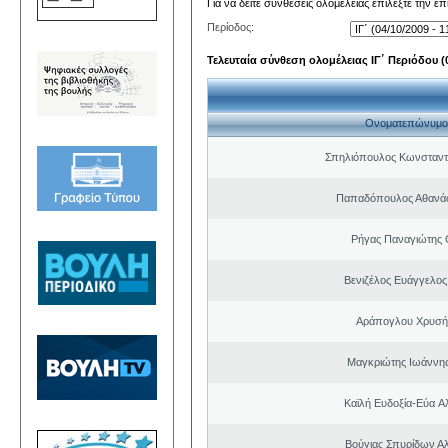
Για να δείτε συνθέσεις ολομέλειας επιλέξτε την ε
Περίοδος:
Τελευταία σύνθεση ολομέλειας ΙΓ΄ Περιόδου (0
Ονοματεπώνυμο
Σπηλιόπουλος Κωνσταντ
Παπαδόπουλος Αθανάσ
Ρήγας Παναγιώτης
Βενιζέλος Ευάγγελος
Αράπογλου Χρυσή
Μαγκριώτης Ιωάννης
Καϊλή Ευδοξία-Εύα A
Βούγιας Σπυρίδων Α