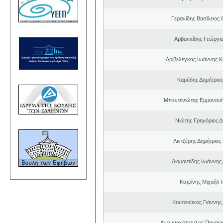
Γερανίδης Βασίλειος
Αρβανιτίδης Γεώργι
Δριβελέγκας Ιωάννης Κ
Καρύδης Δημήτριος
Μπεντενιώτης Εμμανου
Νιώτης Γρηγόριος Δ
Λιντζέρης Δημήτριος
Διαμαντίδης Ιωάννης
Κατρίνης Μιχαήλ 
Κουτσούκος Γιάννης 
Αντωνακόπουλος Παναγι