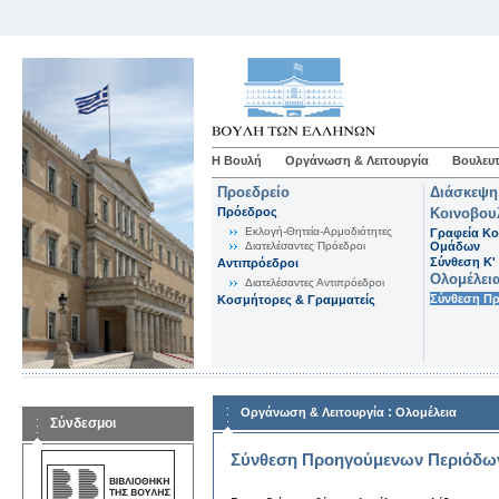
Η Βουλή
Οργάνωση & Λειτουργία
Βουλευτ
Προεδρείο
Διάσκεψη
Πρόεδρος
Κοινοβου
Εκλογή-Θητεία-Αρμοδιότητες
Γραφεία Κο
Διατελέσαντες Πρόεδροι
Ομάδων
Σύνθεση K'
Αντιπρόεδροι
Ολομέλει
Διατελέσαντες Αντιπρόεδροι
Σύνθεση Π
Κοσμήτορες & Γραμματείς
:
Οργάνωση & Λειτουργία
Ολομέλεια
Σύνδεσμοι
Σύνθεση Προηγούμενων Περιόδω