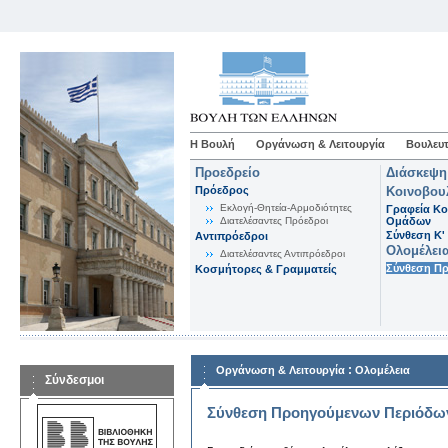
Η Βουλή
Οργάνωση & Λειτουργία
Βουλευτ
Προεδρείο
Διάσκεψη
Πρόεδρος
Κοινοβου
Εκλογή-Θητεία-Αρμοδιότητες
Γραφεία Κο
Διατελέσαντες Πρόεδροι
Ομάδων
Σύνθεση K'
Αντιπρόεδροι
Ολομέλει
Διατελέσαντες Αντιπρόεδροι
Σύνθεση Π
Κοσμήτορες & Γραμματείς
:
Οργάνωση & Λειτουργία
Ολομέλεια
Σύνδεσμοι
Σύνθεση Προηγούμενων Περιόδω