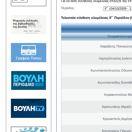
Για να δείτε συνθέσεις ολομέλειας επιλέξτε την ε
Περίοδος:
Τελευταία σύνθεση ολομέλειας ΙΓ΄ Περιόδου (0
Ονοματεπώνυμο
Λαφαζάνης Παναγιώτη
Λαμπρόπουλος Ιωάννη
Κωνσταντινόπουλος Οδυσσέ
Κωνσταντινίδης Ευστάθ
Κυριακοπούλου Μα
Κριτσωτάκης Μιχαήλ
Κρεμαστινός Δημήτρ
Κουτσούκος Γιάννης 