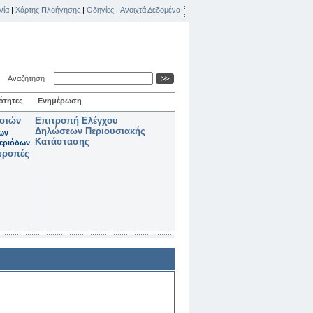
νία
|
Χάρτης Πλοήγησης
|
Οδηγίες
|
Ανοιχτά Δεδομένα
Αναζήτηση
ότητες
Ενημέρωση
ασιών
Επιτροπή Ελέγχου
Δηλώσεων Περιουσιακής
των
Κατάστασης
εριόδων
τροπές