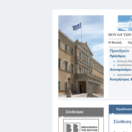
Η Βουλή
Ορ
Προεδρείο
Πρόεδρος
Εκλογή-Θη
Διατελέσαν
Αντιπρόεδροι
Διατελέσαν
Κοσμήτορες &
Οργάνωση
Σύνδεσμοι
Σύνθεση