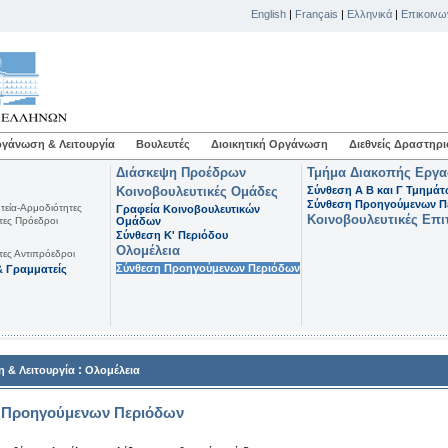
English
|
Français
|
Ελληνικά
|
Επικοινω
γάνωση & Λειτουργία
Βουλευτές
Διοικητική Οργάνωση
Διεθνείς Δραστηρι
Διάσκεψη Προέδρων
Τμήμα Διακοπής Εργ
Κοινοβουλευτικές Ομάδες
Σύνθεση Α Β και Γ Τμημά
Σύνθεση Προηγούμενων Π
τεία-Αρμοδιότητες
Γραφεία Κοινοβουλευτικών
Κοινοβουλευτικές Επι
τες Πρόεδροι
Ομάδων
Σύνθεση K' Περιόδου
Ολομέλεια
τες Αντιπρόεδροι
Σύνθεση Προηγούμενων Περιόδων
 Γραμματείς
:
 & Λειτουργία
Ολομέλεια
 Προηγούμενων Περιόδων