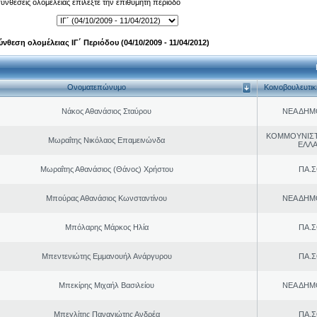
 συνθέσεις ολομέλειας επιλέξτε την επιθυμητή περίοδο
ύνθεση ολομέλειας ΙΓ΄ Περιόδου (04/10/2009 - 11/04/2012)
Ονοματεπώνυμο
Κοινοβουλευτι
Νάκος Αθανάσιος Σταύρου
ΝΕΑ ΔΗΜ
ΚΟΜΜΟΥΝΙΣ
Μωραΐτης Νικόλαος Επαμεινώνδα
ΕΛΛ
Μωραΐτης Αθανάσιος (Θάνος) Χρήστου
ΠΑ.Σ
Μπούρας Αθανάσιος Κωνσταντίνου
ΝΕΑ ΔΗΜ
Μπόλαρης Μάρκος Ηλία
ΠΑ.Σ
Μπεντενιώτης Εμμανουήλ Ανάργυρου
ΠΑ.Σ
Μπεκίρης Μιχαήλ Βασιλείου
ΝΕΑ ΔΗΜ
Μπεγλίτης Παναγιώτης Ανδρέα
ΠΑ.Σ