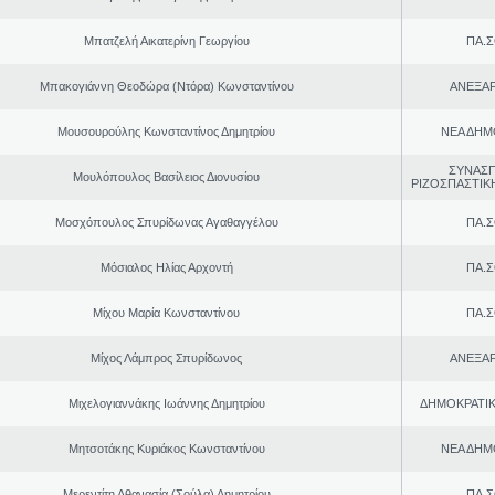
Μπατζελή Αικατερίνη Γεωργίου
ΠΑ.Σ
Μπακογιάννη Θεοδώρα (Ντόρα) Κωνσταντίνου
ΑΝΕΞΑ
Μουσουρούλης Κωνσταντίνος Δημητρίου
ΝΕΑ ΔΗΜ
ΣΥΝΑΣ
Μουλόπουλος Βασίλειος Διονυσίου
ΡΙΖΟΣΠΑΣΤΙΚ
Μοσχόπουλος Σπυρίδωνας Αγαθαγγέλου
ΠΑ.Σ
Μόσιαλος Ηλίας Αρχοντή
ΠΑ.Σ
Μίχου Μαρία Κωνσταντίνου
ΠΑ.Σ
Μίχος Λάμπρος Σπυρίδωνος
ΑΝΕΞΑ
Μιχελογιαννάκης Ιωάννης Δημητρίου
ΔΗΜΟΚΡΑΤΙΚ
Μητσοτάκης Κυριάκος Κωνσταντίνου
ΝΕΑ ΔΗΜ
Μερεντίτη Αθανασία (Σούλα) Δημητρίου
ΠΑ.Σ