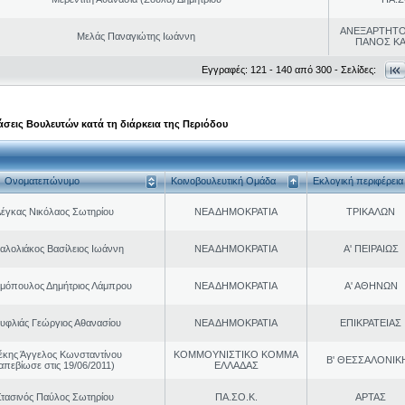
ΑΝΕΞΑΡΤΗΤΟ
Μελάς Παναγιώτης Ιωάννη
ΠΑΝΟΣ Κ
Εγγραφές: 121 - 140 από 300 - Σελίδες:
σεις Βουλευτών κατά τη διάρκεια της Περιόδου
Ονοματεπώνυμο
Κοινοβουλευτική Ομάδα
Εκλογική περιφέρεια
έγκας Νικόλαος Σωτηρίου
ΝΕΑ ΔΗΜΟΚΡΑΤΙΑ
ΤΡΙΚΑΛΩΝ
αλολιάκος Βασίλειος Ιωάννη
ΝΕΑ ΔΗΜΟΚΡΑΤΙΑ
Α' ΠΕΙΡΑΙΩΣ
μόπουλος Δημήτριος Λάμπρου
ΝΕΑ ΔΗΜΟΚΡΑΤΙΑ
Α' ΑΘΗΝΩΝ
υφλιάς Γεώργιος Αθανασίου
ΝΕΑ ΔΗΜΟΚΡΑΤΙΑ
ΕΠΙΚΡΑΤΕΙΑΣ
έκης Άγγελος Κωνσταντίνου
ΚΟΜΜΟΥΝΙΣΤΙΚΟ ΚΟΜΜΑ
Β' ΘΕΣΣΑΛΟΝΙΚ
απεβίωσε στις 19/06/2011)
ΕΛΛΑΔΑΣ
τασινός Παύλος Σωτηρίου
ΠΑ.ΣΟ.Κ.
ΑΡΤΑΣ