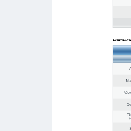
Αντικαταστά
Λ
Μιχ
Αβρα
Σο
Τζ
(
Σ