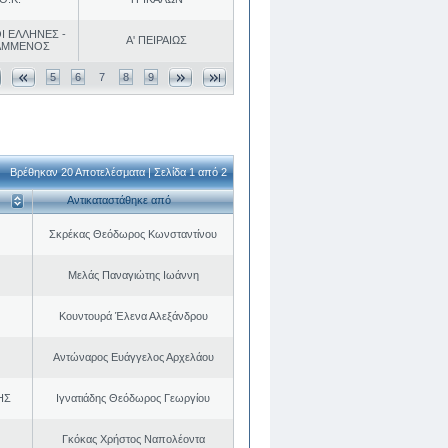
Ι ΕΛΛΗΝΕΣ -
Α' ΠΕΙΡΑΙΩΣ
ΑΜΜΕΝΟΣ
5
6
7
8
9
Βρέθηκαν 20 Αποτελέσματα | Σελίδα 1 από 2
Αντικαταστάθηκε από
Σκρέκας Θεόδωρος Κωνσταντίνου
Μελάς Παναγιώτης Ιωάννη
Κουντουρά Έλενα Αλεξάνδρου
Αντώναρος Ευάγγελος Αρχελάου
ΗΣ
Ιγνατιάδης Θεόδωρος Γεωργίου
Γκόκας Χρήστος Ναπολέοντα