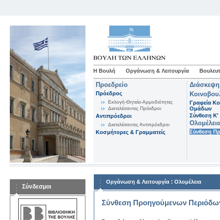
Η Βουλή
Οργάνωση & Λειτουργία
Βουλευτ
Προεδρείο
Διάσκεψη
Πρόεδρος
Κοινοβου
Εκλογή-Θητεία-Αρμοδιότητες
Γραφεία Κο
Διατελέσαντες Πρόεδροι
Ομάδων
Σύνθεση K'
Αντιπρόεδροι
Ολομέλει
Διατελέσαντες Αντιπρόεδροι
Σύνθεση Π
Κοσμήτορες & Γραμματείς
:
Οργάνωση & Λειτουργία
Ολομέλεια
Σύνδεσμοι
Σύνθεση Προηγούμενων Περιόδω