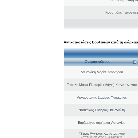
Κασαπίδης Γεώργιος
Αντικαταστάσεις Βουλευτών κατά τη διάρκεια
Ονοματεπώνυμο
Δαμανάκη Μαρία Θεοδώρου
Τσόκλη Μαρία Γλυκερία (Μάγια) Κωνσταντίνου
Αρναουτάκης Σταύρος Φωκίωνος
Νασιώκας Έκτορας Παναγιώτη
Βαρβαρίγος Δημήτριος Αντωνίου
Τζέκης Άγγελος Κωνσταντίνου
(απεβίωσε στις 19/06/2011)