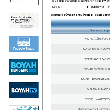
Για να δείτε συνθέσεις ολομέλειας επιλέξτε την ε
Περίοδος:
Τελευταία σύνθεση ολομέλειας ΙΓ΄ Περιόδου (0
Ονοματεπώνυμο
Κοντός Αλέξανδρος Ε
Κοντογιάννης Γεώργιο
Κολοκοτρώνης Άγγελ
Κόλλιας Κωνσταντίνος
Κόλλια - Τσαρουχά Μαρί
Κλαυδιανού Μαρία 
Κιλτίδης Κωνσταντίνο
Κεφαλογιάννης Εμμανουή