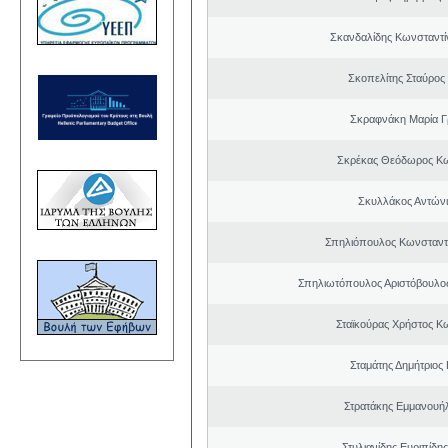
Σκανδαλίδης Κωνσταντί
Σκοπελίτης Σταύρος
Σκραφνάκη Μαρία Γ
Σκρέκας Θεόδωρος Κω
Σκυλλάκος Αντώνι
Σπηλιόπουλος Κωνσταντ
Σπηλιωτόπουλος Αριστόβουλος
Σταϊκούρας Χρήστος Κ
Σταμάτης Δημήτριος
Στρατάκης Εμμανουή
Στυλιανίδης Ευριπίδη