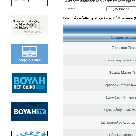
Για να δείτε συνθέσεις ολομέλειας επιλέξτε την ε
Περίοδος:
Τελευταία σύνθεση ολομέλειας ΙΓ΄ Περιόδου (0
Ονοματεπώνυμο
Σακοράφα Σοφία
Σαλαγιάννης Νικόλαος
Σαλμάς Μάριος Γ
Σαμαράς Αντώνιος Κω
Σαχινίδης Φίλιππος 
Σηφουνάκης Νικόλαο
Σιδηρόπουλος Αναστάσ
Σιούφας Δημήτριος 