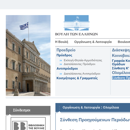
Η Βουλή
Οργάνωση & Λειτουργία
Βουλευτ
Προεδρείο
Διάσκεψη
Πρόεδρος
Κοινοβου
Εκλογή-Θητεία-Αρμοδιότητες
Γραφεία Κο
Διατελέσαντες Πρόεδροι
Ομάδων
Σύνθεση K'
Αντιπρόεδροι
Ολομέλει
Διατελέσαντες Αντιπρόεδροι
Σύνθεση Π
Κοσμήτορες & Γραμματείς
:
Οργάνωση & Λειτουργία
Ολομέλεια
Σύνδεσμοι
Σύνθεση Προηγούμενων Περιόδω