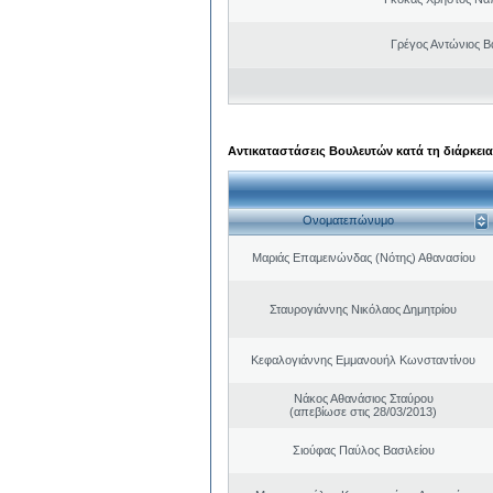
Γρέγος Αντώνιος Β
Αντικαταστάσεις Βουλευτών κατά τη διάρκεια
Ονοματεπώνυμο
Μαριάς Επαμεινώνδας (Νότης) Αθανασίου
Σταυρογιάννης Νικόλαος Δημητρίου
Κεφαλογιάννης Εμμανουήλ Κωνσταντίνου
Νάκος Αθανάσιος Σταύρου
(απεβίωσε στις 28/03/2013)
Σιούφας Παύλος Βασιλείου