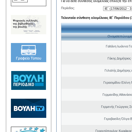
Για να δείτε συνθέσεις ολομέλειας επιλέξτε την ε
Περίοδος:
Τελευταία σύνθεση ολομέλειας ΙΕ΄ Περιόδου (1
Ονοματεπώνυμο
Γαϊτάνη Ιωάννα Γ
Γάκης Δημήτριο
Γελαλής Δημήτρης 
Γερασιμίδου Ελένη 
Γερμανίδης Αθανάσι
Γερμενής Γεώργιος 
Γεροβασίλη Όλγα Β
Γεροντόπουλος Κυριάκος