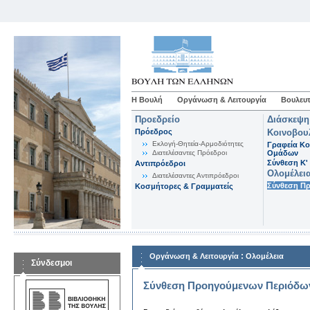
Η Βουλή
Οργάνωση & Λειτουργία
Βουλευτ
Προεδρείο
Διάσκεψη
Πρόεδρος
Κοινοβου
Εκλογή-Θητεία-Αρμοδιότητες
Γραφεία Κο
Διατελέσαντες Πρόεδροι
Ομάδων
Σύνθεση K'
Αντιπρόεδροι
Ολομέλει
Διατελέσαντες Αντιπρόεδροι
Σύνθεση Π
Κοσμήτορες & Γραμματείς
:
Οργάνωση & Λειτουργία
Ολομέλεια
Σύνδεσμοι
Σύνθεση Προηγούμενων Περιόδω