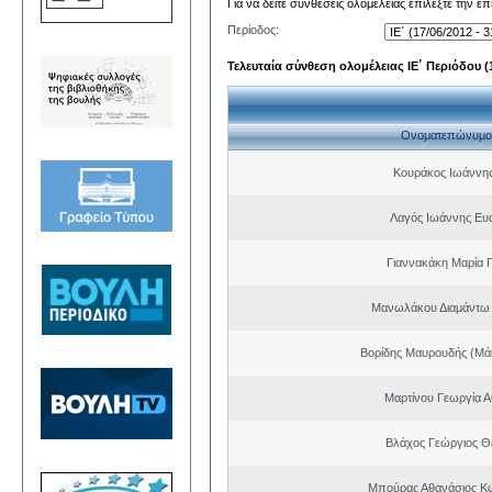
Για να δείτε συνθέσεις ολομέλειας επιλέξτε την ε
Περίοδος:
Τελευταία σύνθεση ολομέλειας ΙΕ΄ Περιόδου (1
Ονοματεπώνυμο
Κουράκος Ιωάννη
Λαγός Ιωάννης Ευ
Γιαννακάκη Μαρία 
Μανωλάκου Διαμάντω
Βορίδης Μαυρουδής (Μά
Μαρτίνου Γεωργία Α
Βλάχος Γεώργιος 
Μπούρας Αθανάσιος Κ