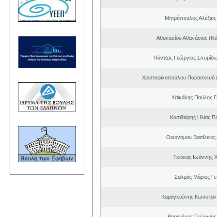
Μητρόπουλος Αλέξιος
Αθανασίου Αθανάσιος (Νά
Πάντζας Γεώργιος Σπυρίδω
Χριστοφιλοπούλου Παρασκευή (
Χαϊκάλης Παύλος 
Κασιδιάρης Ηλίας Π
Οικονόμου Βασίλειος
Γκιόκας Ιωάννης 
Σαλμάς Μάριος Γ
Καραγκούνης Κωνσταντ
Βαρεμένος Γεώργιος 