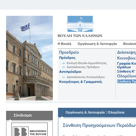
Η Βουλή
Οργάνωση & Λειτουργία
Βουλευτ
Προεδρείο
Διάσκεψη
Πρόεδρος
Κοινοβου
Εκλογή-Θητεία-Αρμοδιότητες
Γραφεία Κο
Διατελέσαντες Πρόεδροι
Ομάδων
Σύνθεση K'
Αντιπρόεδροι
Ολομέλει
Διατελέσαντες Αντιπρόεδροι
Σύνθεση Π
Κοσμήτορες & Γραμματείς
:
Οργάνωση & Λειτουργία
Ολομέλεια
Σύνδεσμοι
Σύνθεση Προηγούμενων Περιόδω