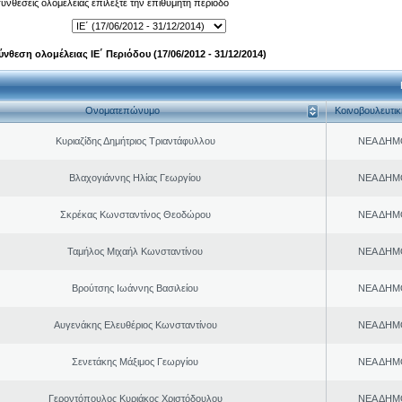
 συνθέσεις ολομέλειας επιλέξτε την επιθυμητή περίοδο
ύνθεση ολομέλειας ΙΕ΄ Περιόδου (17/06/2012 - 31/12/2014)
Ονοματεπώνυμο
Κοινοβουλευτι
Κυριαζίδης Δημήτριος Τριαντάφυλλου
ΝΕΑ ΔΗΜ
Βλαχογιάννης Ηλίας Γεωργίου
ΝΕΑ ΔΗΜ
Σκρέκας Κωνσταντίνος Θεοδώρου
ΝΕΑ ΔΗΜ
Ταμήλος Μιχαήλ Κωνσταντίνου
ΝΕΑ ΔΗΜ
Βρούτσης Ιωάννης Βασιλείου
ΝΕΑ ΔΗΜ
Αυγενάκης Ελευθέριος Κωνσταντίνου
ΝΕΑ ΔΗΜ
Σενετάκης Μάξιμος Γεωργίου
ΝΕΑ ΔΗΜ
Γεροντόπουλος Κυριάκος Χριστόδουλου
ΝΕΑ ΔΗΜ