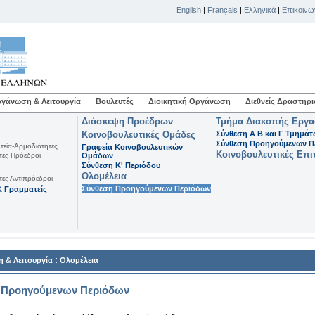
English
|
Français
|
Ελληνικά
|
Επικοινω
γάνωση & Λειτουργία
Βουλευτές
Διοικητική Οργάνωση
Διεθνείς Δραστηρι
Διάσκεψη Προέδρων
Τμήμα Διακοπής Εργ
Κοινοβουλευτικές Ομάδες
Σύνθεση Α Β και Γ Τμημά
Σύνθεση Προηγούμενων Π
τεία-Αρμοδιότητες
Γραφεία Κοινοβουλευτικών
Κοινοβουλευτικές Επι
τες Πρόεδροι
Ομάδων
Σύνθεση K' Περιόδου
Ολομέλεια
τες Αντιπρόεδροι
Σύνθεση Προηγούμενων Περιόδων
 Γραμματείς
:
 & Λειτουργία
Ολομέλεια
 Προηγούμενων Περιόδων