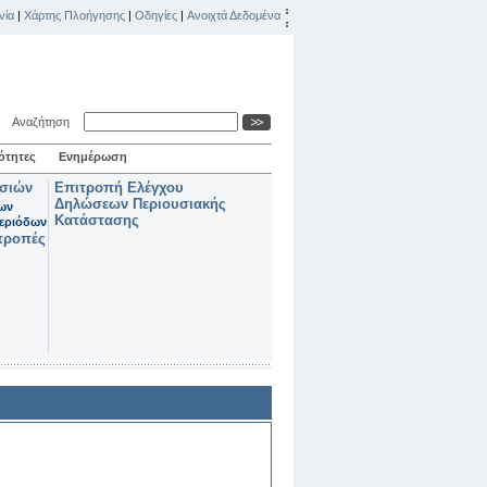
νία
|
Χάρτης Πλοήγησης
|
Οδηγίες
|
Ανοιχτά Δεδομένα
Αναζήτηση
ότητες
Ενημέρωση
ασιών
Επιτροπή Ελέγχου
Δηλώσεων Περιουσιακής
των
Κατάστασης
εριόδων
τροπές