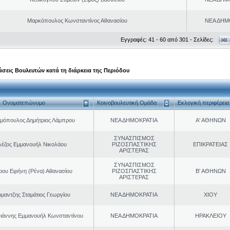
Μαρκόπουλος Κωνσταντίνος Αθανασίου
ΝΕΑ ΔΗΜ
Εγγραφές: 41 - 60 από 301 - Σελίδες:
σεις Βουλευτών κατά τη διάρκεια της Περιόδου
Ονοματεπώνυμο
Κοινοβουλευτική Ομάδα
Εκλογική περιφέρεια
μόπουλος Δημήτριος Λάμπρου
ΝΕΑ ΔΗΜΟΚΡΑΤΙΑ
Α' ΑΘΗΝΩΝ
ΣΥΝΑΣΠΙΣΜΟΣ
λέζος Εμμανουήλ Νικολάου
ΡΙΖΟΣΠΑΣΤΙΚΗΣ
ΕΠΙΚΡΑΤΕΙΑΣ
ΑΡΙΣΤΕΡΑΣ
ΣΥΝΑΣΠΙΣΜΟΣ
ρου Ειρήνη (Ρένα) Αθανασίου
ΡΙΖΟΣΠΑΣΤΙΚΗΣ
Β' ΑΘΗΝΩΝ
ΑΡΙΣΤΕΡΑΣ
μαντζης Σταμάτιος Γεωργίου
ΝΕΑ ΔΗΜΟΚΡΑΤΙΑ
ΧΙΟΥ
ιάννης Εμμανουήλ Κωνσταντίνου
ΝΕΑ ΔΗΜΟΚΡΑΤΙΑ
ΗΡΑΚΛΕΙΟΥ