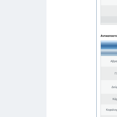
Αντικαταστά
Αβρα
Γ
Δού
Κάρ
Κεφαλογ