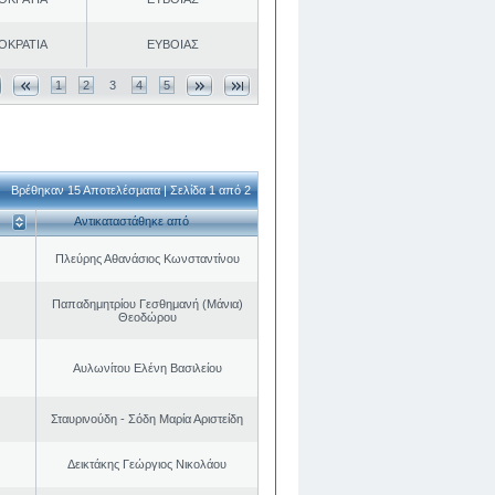
ΟΚΡΑΤΙΑ
ΕΥΒΟΙΑΣ
1
2
3
4
5
Βρέθηκαν 15 Αποτελέσματα | Σελίδα 1 από 2
Αντικαταστάθηκε από
Πλεύρης Αθανάσιος Κωνσταντίνου
Παπαδημητρίου Γεσθημανή (Μάνια)
Θεοδώρου
Αυλωνίτου Ελένη Βασιλείου
Σταυρινούδη - Σόδη Μαρία Αριστείδη
Δεικτάκης Γεώργιος Νικολάου