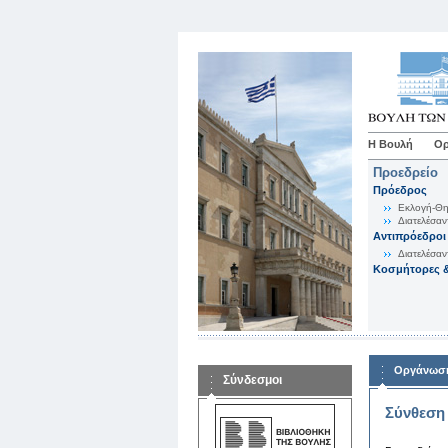
Η Βουλή
Ορ
Προεδρείο
Πρόεδρος
Εκλογή-Θη
Διατελέσαν
Αντιπρόεδροι
Διατελέσαν
Κοσμήτορες &
Οργάνωση
Σύνδεσμοι
Σύνθεση