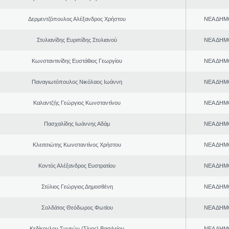
Δερμεντζόπουλος Αλέξανδρος Χρήστου
ΝΕΑ ΔΗΜ
Στυλιανίδης Ευριπίδης Στυλιανού
ΝΕΑ ΔΗΜ
Κωνσταντινίδης Ευστάθιος Γεωργίου
ΝΕΑ ΔΗΜ
Παναγιωτόπουλος Νικόλαος Ιωάννη
ΝΕΑ ΔΗΜ
Καλαντζής Γεώργιος Κωνσταντίνου
ΝΕΑ ΔΗΜ
Πασχαλίδης Ιωάννης Αδάμ
ΝΕΑ ΔΗΜ
Κλειτσιώτης Κωνσταντίνος Χρήστου
ΝΕΑ ΔΗΜ
Κοντός Αλέξανδρος Ευστρατίου
ΝΕΑ ΔΗΜ
Στύλιος Γεώργιος Δημοσθένη
ΝΕΑ ΔΗΜ
Σολδάτος Θεόδωρος Φωτίου
ΝΕΑ ΔΗΜ
Κεδίκογλου Συμεών (Σίμος) Βασιλείου
ΝΕΑ ΔΗΜ