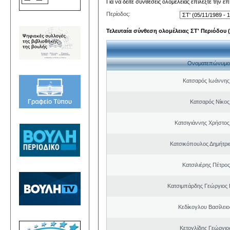
Για να δείτε συνθέσεις ολομέλειας επιλέξτε την ε
Περίοδος:
Τελευταία σύνθεση ολομέλειας ΣΤ' Περιόδου (0
Ονοματεπώνυμο
Κατσαρός Ιωάννης
Κατσαρός Νίκος
Κατσιγιάννης Χρήστος
Κατσικόπουλος Δημήτρι
Κατσιλιέρης Πέτρο
Κατσιμπάρδης Γεώργιος
Κεδίκογλου Βασίλει
Κετογλίδης Γεώργιο