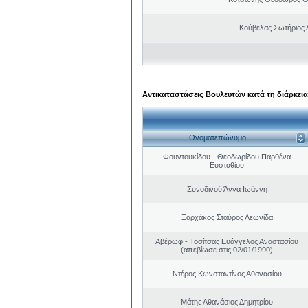
Κούβελας Σωτήριος 
Αντικαταστάσεις Βουλευτών κατά τη διάρκεια
Ονοματεπώνυμο
Φουντουκίδου - Θεοδωρίδου Παρθένα
Ευσταθίου
Συνοδινού Άννα Ιωάννη
Ξαρχάκος Σταύρος Λεωνίδα
Αβέρωφ - Τοσίτσας Ευάγγελος Αναστασίου
(απεβίωσε στις 02/01/1990)
Ντέρος Κωνσταντίνος Αθανασίου
Μάτης Αθανάσιος Δημητρίου