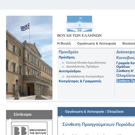
Η Βουλή
Οργάνωση & Λειτουργία
Βουλευτ
Προεδρείο
Διάσκεψη
Πρόεδρος
Κοινοβου
Εκλογή-Θητεία-Αρμοδιότητες
Γραφεία Κο
Διατελέσαντες Πρόεδροι
Ομάδων
Σύνθεση K'
Αντιπρόεδροι
Ολομέλει
Διατελέσαντες Αντιπρόεδροι
Σύνθεση Π
Κοσμήτορες & Γραμματείς
:
Οργάνωση & Λειτουργία
Ολομέλεια
Σύνδεσμοι
Σύνθεση Προηγούμενων Περιόδω