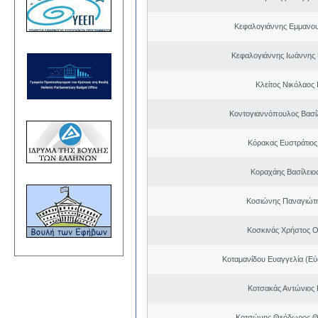
Κεφαλογιάννης Εμμανου
Κεφαλογιάννης Ιωάννης
Κλείτος Νικόλαος
Κοντογιαννόπουλος Βασίλ
Κόρακας Ευστράτιος
Κοραχάης Βασίλειο
Κοσιώνης Παναγιώτ
Κοσκινάς Χρήστος 
Κοταμανίδου Ευαγγελία (Εύ
Κοτσακάς Αντώνιος 
Κοτσώνης Θεόδωρος 