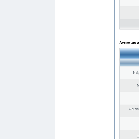
Αντικαταστά
Ντέ
Μ
Φουντ
Ξ