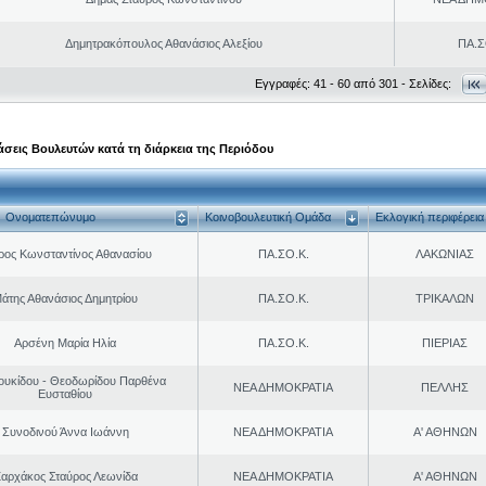
Δημητρακόπουλος Αθανάσιος Αλεξίου
ΠΑ.Σ
Εγγραφές: 41 - 60 από 301 - Σελίδες:
σεις Βουλευτών κατά τη διάρκεια της Περιόδου
Ονοματεπώνυμο
Κοινοβουλευτική Ομάδα
Εκλογική περιφέρεια
ρος Κωνσταντίνος Αθανασίου
ΠΑ.ΣΟ.Κ.
ΛΑΚΩΝΙΑΣ
άτης Αθανάσιος Δημητρίου
ΠΑ.ΣΟ.Κ.
ΤΡΙΚΑΛΩΝ
Αρσένη Μαρία Ηλία
ΠΑ.ΣΟ.Κ.
ΠΙΕΡΙΑΣ
ουκίδου - Θεοδωρίδου Παρθένα
ΝΕΑ ΔΗΜΟΚΡΑΤΙΑ
ΠΕΛΛΗΣ
Ευσταθίου
Συνοδινού Άννα Ιωάννη
ΝΕΑ ΔΗΜΟΚΡΑΤΙΑ
Α' ΑΘΗΝΩΝ
αρχάκος Σταύρος Λεωνίδα
ΝΕΑ ΔΗΜΟΚΡΑΤΙΑ
Α' ΑΘΗΝΩΝ