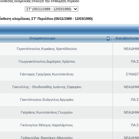
 συνθέσεις ολομέλειας επιλέξτε την επιθυμητή περίοδο
ύνθεση ολομέλειας ΣΤ' Περιόδου (05/11/1989 - 12/03/1990)
Ονοματεπώνυμο
Κοινοβουλευτι
Γεροντόπουλος Κυριάκος Χριστόδουλου
ΝΕΑ ΔΗΜ
Γεωργακόπουλος Δημήτριος Χρήστου
ΠΑ.Σ
Γιάνναρος Γρηγόριος Κωνσταντίνου
ΣΥΝΑΣ
Γιαννέλλης - Θεοδοσιάδης Ιωάννης Ζαφειρίου
ΝΕΑ ΔΗΜ
Γιαννόπουλος Ευάγγελος Αργυρίου
ΠΑ.Σ
Γιατράκος Κωνσταντίνος Γεωργίου
ΝΕΑ ΔΗΜ
Γικόνογλου Μόσχος Χαραλάμπους
ΠΑ.Σ
Γιοβανούδας Βαρσάμης Αθανασίου
ΝΕΑ ΔΗΜ