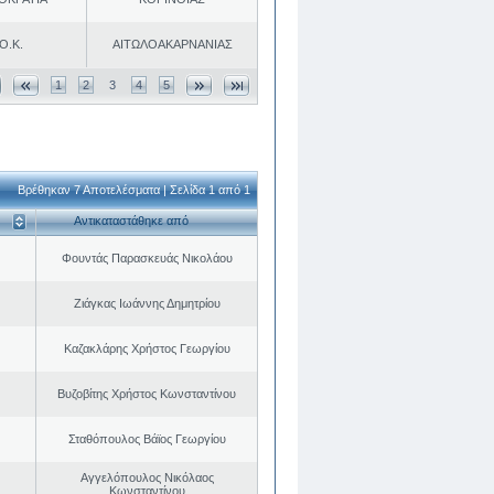
Ο.Κ.
ΑΙΤΩΛΟΑΚΑΡΝΑΝΙΑΣ
1
2
3
4
5
Βρέθηκαν 7 Αποτελέσματα | Σελίδα 1 από 1
Αντικαταστάθηκε από
Φουντάς Παρασκευάς Νικολάου
Ζιάγκας Ιωάννης Δημητρίου
Καζακλάρης Χρήστος Γεωργίου
Βυζοβίτης Χρήστος Κωνσταντίνου
Σταθόπουλος Βάϊος Γεωργίου
Αγγελόπουλος Νικόλαος
Κωνσταντίνου