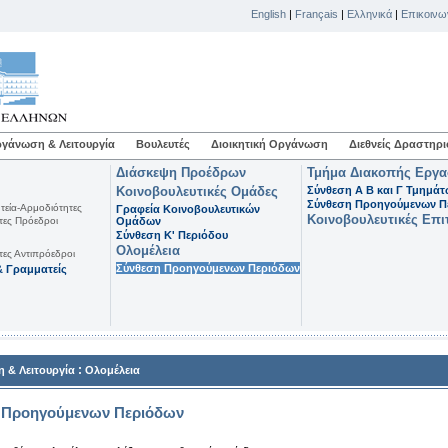
English
|
Français
|
Ελληνικά
|
Επικοινω
γάνωση & Λειτουργία
Βουλευτές
Διοικητική Οργάνωση
Διεθνείς Δραστηρι
Διάσκεψη Προέδρων
Τμήμα Διακοπής Εργ
Κοινοβουλευτικές Ομάδες
Σύνθεση Α Β και Γ Τμημά
Σύνθεση Προηγούμενων Π
τεία-Αρμοδιότητες
Γραφεία Κοινοβουλευτικών
Κοινοβουλευτικές Επι
τες Πρόεδροι
Ομάδων
Σύνθεση K' Περιόδου
Ολομέλεια
τες Αντιπρόεδροι
Σύνθεση Προηγούμενων Περιόδων
 Γραμματείς
:
 & Λειτουργία
Ολομέλεια
 Προηγούμενων Περιόδων