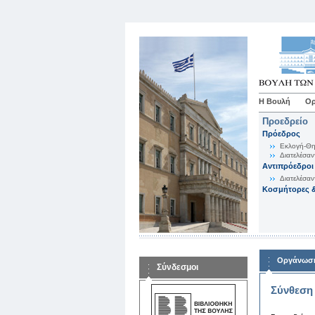
Η Βουλή
Ορ
Προεδρείο
Πρόεδρος
Εκλογή-Θη
Διατελέσαν
Αντιπρόεδροι
Διατελέσαν
Κοσμήτορες &
Οργάνωση
Σύνδεσμοι
Σύνθεση