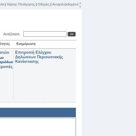
νία
|
Χάρτης Πλοήγησης
|
Οδηγίες
|
Ανοιχτά Δεδομένα
Αναζήτηση
ότητες
Ενημέρωση
ασιών
Επιτροπή Ελέγχου
Δηλώσεων Περιουσιακής
των
Κατάστασης
εριόδων
τροπές