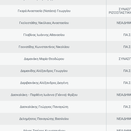
ΣΥΝΑΣ
Γκαρά Αναστασία (Νατάσα) Γεωργίου
ΡΙΖΟΣΠΑΣΤΙΚ
Γκελεστάθης Νικόλαος Αναστασίου
ΝΕΑ ΔΗΜ
Γλαβίνας Ιωάννης Αθανασίου
ΠΑ.Σ
Γουνατίδης Κωνσταντίνος Νικολάου
ΠΑ.Σ
Δαμανάκη Μαρία Θεοδώρου
ΣΥΝΑΣ
Δαμιανίδης Αλέξανδρος Γεωργίου
ΠΑ.Σ
Δαριβιανάκης Αλέξανδρος Διογένη
ΠΑ.Σ
Δασκαλάκη - Παρθένη Ιωάννα (Γιάννα) Φρίξου
ΝΕΑ ΔΗΜ
Δασκαλάκης Γεώργιος Παναγιώτη
ΠΑ.Σ
Δελημήτσος Παναγιώτης Βασιλείου
ΝΕΑ ΔΗΜ
Δήμας Σταύρος Kωνσταντίνου
ΝΕΑ ΔΗΜ