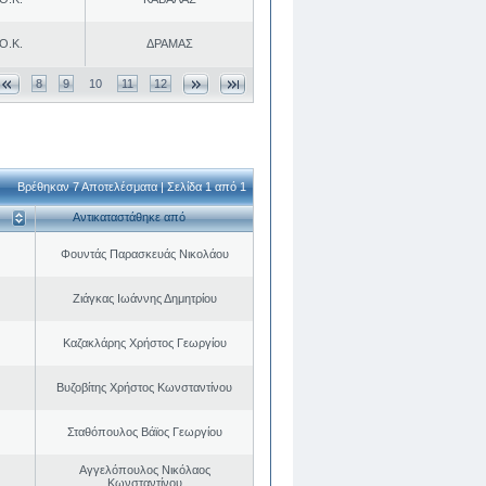
Ο.Κ.
ΔΡΑΜΑΣ
8
9
10
11
12
Βρέθηκαν 7 Αποτελέσματα | Σελίδα 1 από 1
Αντικαταστάθηκε από
Φουντάς Παρασκευάς Νικολάου
Ζιάγκας Ιωάννης Δημητρίου
Καζακλάρης Χρήστος Γεωργίου
Βυζοβίτης Χρήστος Κωνσταντίνου
Σταθόπουλος Βάϊος Γεωργίου
Αγγελόπουλος Νικόλαος
Κωνσταντίνου