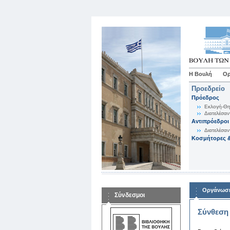
Η Βουλή
Ορ
Προεδρείο
Πρόεδρος
Εκλογή-Θη
Διατελέσαν
Αντιπρόεδροι
Διατελέσαν
Κοσμήτορες &
Οργάνωση
Σύνδεσμοι
Σύνθεση