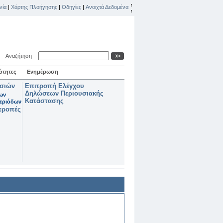
νία
|
Χάρτης Πλοήγησης
|
Οδηγίες
|
Ανοιχτά Δεδομένα
Αναζήτηση
ότητες
Ενημέρωση
ασιών
Επιτροπή Ελέγχου
Δηλώσεων Περιουσιακής
των
Κατάστασης
εριόδων
τροπές