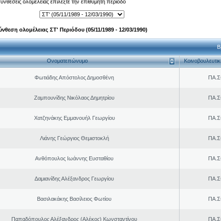
 συνθέσεις ολομέλειας επιλέξτε την επιθυμητή περίοδο
ύνθεση ολομέλειας ΣΤ' Περιόδου (05/11/1989 - 12/03/1990)
Β
Ονοματεπώνυμο
Κοινοβουλευτι
Φωτιάδης Απόστολος Δημοσθένη
ΠΑ.Σ
Ζαμπουνίδης Νικόλαος Δημητρίου
ΠΑ.Σ
Χατζηνάκης Εμμανουήλ Γεωργίου
ΠΑ.Σ
Λιάνης Γεώργιος Θεμιστοκλή
ΠΑ.Σ
Ανθόπουλος Ιωάννης Ευσταθίου
ΠΑ.Σ
Δαμιανίδης Αλέξανδρος Γεωργίου
ΠΑ.Σ
Βασιλακάκης Βασίλειος Φωτίου
ΠΑ.Σ
Παπαδόπουλος Αλέξανδρος (Αλέκος) Κωνσταντίνου
ΠΑ.Σ