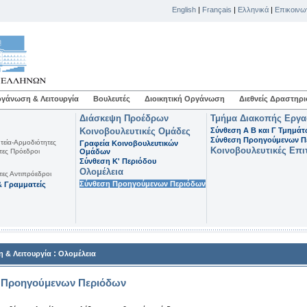
English
|
Français
|
Ελληνικά
|
Επικοινω
γάνωση & Λειτουργία
Βουλευτές
Διοικητική Οργάνωση
Διεθνείς Δραστηρι
Διάσκεψη Προέδρων
Τμήμα Διακοπής Εργ
Κοινοβουλευτικές Ομάδες
Σύνθεση Α Β και Γ Τμημά
Σύνθεση Προηγούμενων Π
τεία-Αρμοδιότητες
Γραφεία Κοινοβουλευτικών
Κοινοβουλευτικές Επι
τες Πρόεδροι
Ομάδων
Σύνθεση K' Περιόδου
Ολομέλεια
τες Αντιπρόεδροι
Σύνθεση Προηγούμενων Περιόδων
 Γραμματείς
:
 & Λειτουργία
Ολομέλεια
 Προηγούμενων Περιόδων