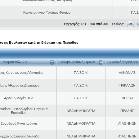
Κωνσταντίνου Φλώρος Φωτίου
ΠΑ.Σ
Εγγραφές: 181 - 200 από 301 - Σελίδες:
σεις Βουλευτών κατά τη διάρκεια της Περιόδου
Ονοματεπώνυμο
Κοινοβουλευτική Ομάδα
Εκλογική περιφέρεια
ρος Κωνσταντίνος Αθανασίου
ΠΑ.ΣΟ.Κ.
ΛΑΚΩΝΙΑΣ
άτης Αθανάσιος Δημητρίου
ΠΑ.ΣΟ.Κ.
ΤΡΙΚΑΛΩΝ
Αρσένη Μαρία Ηλία
ΠΑ.ΣΟ.Κ.
ΠΙΕΡΙΑΣ
ουκίδου - Θεοδωρίδου Παρθένα
ΝΕΑ ΔΗΜΟΚΡΑΤΙΑ
ΠΕΛΛΗΣ
Ευσταθίου
Συνοδινού Άννα Ιωάννη
ΝΕΑ ΔΗΜΟΚΡΑΤΙΑ
Α' ΑΘΗΝΩΝ
αρχάκος Σταύρος Λεωνίδα
ΝΕΑ ΔΗΜΟΚΡΑΤΙΑ
Α' ΑΘΗΝΩΝ