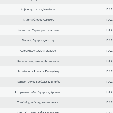
Αρβανίτης Φώτιος Νικολάου
ΠΑ.Σ
Λωτίδης Λάζαρος Κυριάκου
ΠΑ.Σ
Κυρατσούς Μερκούριος Γεωργίου
ΠΑ.Σ
Τσετινές Δημήτριος Ανέστη
ΠΑ.Σ
Κοτσακάς Αντώνιος Γεωργίου
ΠΑ.Σ
Καραμούτσος Σπύρος Αναστασίου
ΠΑ.Σ
Σκουλαρίκης Ιωάννης Παναγιώτη
ΠΑ.Σ
Παπαδόπουλος Βασίλειος Δημητρίου
ΠΑ.Σ
Γεωργακόπουλος Δημήτριος Χρήστου
ΠΑ.Σ
Τσακλίδης Ιωάννης Κωνσταντίνου
ΠΑ.Σ
Παπαδόπουλος Ηλίας Παναγιώτη
ΠΑ.Σ