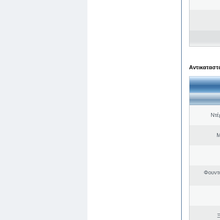
Αντικαταστά
Ντέ
Μ
Φουντ
Ξ