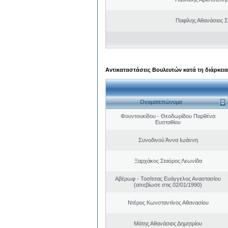
Παφίλης Αθανάσιος 
Αντικαταστάσεις Βουλευτών κατά τη διάρκεια
Ονοματεπώνυμο
Φουντουκίδου - Θεοδωρίδου Παρθένα
Ευσταθίου
Συνοδινού Άννα Ιωάννη
Ξαρχάκος Σταύρος Λεωνίδα
Αβέρωφ - Τοσίτσας Ευάγγελος Αναστασίου
(απεβίωσε στις 02/01/1990)
Ντέρος Κωνσταντίνος Αθανασίου
Μάτης Αθανάσιος Δημητρίου