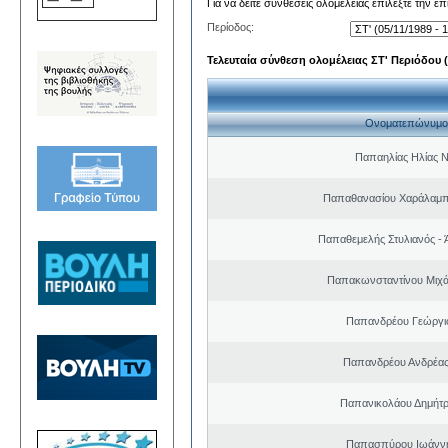
Για να δείτε συνθέσεις ολομέλειας επιλέξτε την ε
Περίοδος:
Τελευταία σύνθεση ολομέλειας ΣΤ' Περιόδου (0
Ονοματεπώνυμο
Παπαηλίας Ηλίας Ν
Παπαθανασίου Χαράλαμπ
Παπαθεμελής Στυλιανός - 
Παπακωνσταντίνου Μιχά
Παπανδρέου Γεώργι
Παπανδρέου Ανδρέας
Παπανικολάου Δημήτρ
Παπασπύρου Ιωάννη