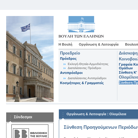
Η Βουλή
Οργάνωση & Λειτουργία
Βουλευτ
Προεδρείο
Διάσκεψη
Πρόεδρος
Κοινοβου
Εκλογή-Θητεία-Αρμοδιότητες
Γραφεία Κο
Διατελέσαντες Πρόεδροι
Ομάδων
Σύνθεση K'
Αντιπρόεδροι
Ολομέλει
Διατελέσαντες Αντιπρόεδροι
Σύνθεση Π
Κοσμήτορες & Γραμματείς
:
Οργάνωση & Λειτουργία
Ολομέλεια
Σύνδεσμοι
Σύνθεση Προηγούμενων Περιόδω