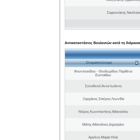
Σηφουνάκης Νικόλαο
Αντικαταστάσεις Βουλευτών κατά τη διάρκεια
Ονοματεπώνυμο
Φουντουκίδου - Θεοδωρίδου Παρθένα
Ευσταθίου
Συνοδινού Άννα Ιωάννη
Ξαρχάκος Σταύρος Λεωνίδα
Ντέρος Κωνσταντίνος Αθανασίου
Μάτης Αθανάσιος Δημητρίου
Αρσένη Μαρία Ηλία