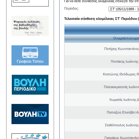
Για να δείτε συνθέσεις ολομέλειας επιλέξτε την ε
Περίοδος:
Τελευταία σύνθεση ολομέλειας ΣΤ' Περιόδου (0
Ονοματεπώνυμο
Ποτήρης Κωνσταντίνο
Ποττάκης Ιωάννης
Κοτσώνης Θεόδωρος 
Παλαιοκρασσάς Ιωάννη
Χωματάς Ιωάννης Δ
Παπαζώη Ελισάβετ Α
Σταθόπουλος Ιωάννης
Γιατράκος Κωνσταντίν