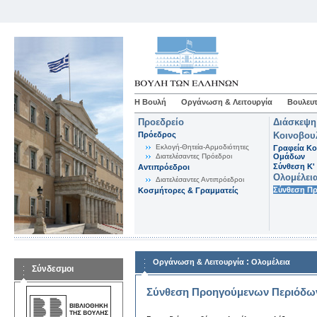
Η Βουλή
Οργάνωση & Λειτουργία
Βουλευτ
Προεδρείο
Διάσκεψη
Πρόεδρος
Κοινοβου
Εκλογή-Θητεία-Αρμοδιότητες
Γραφεία Κο
Διατελέσαντες Πρόεδροι
Ομάδων
Σύνθεση K'
Αντιπρόεδροι
Ολομέλει
Διατελέσαντες Αντιπρόεδροι
Σύνθεση Π
Κοσμήτορες & Γραμματείς
:
Οργάνωση & Λειτουργία
Ολομέλεια
Σύνδεσμοι
Σύνθεση Προηγούμενων Περιόδω