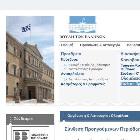
Η Βουλή
Οργάνωση & Λειτουργία
Βουλευτ
Προεδρείο
Διάσκεψη
Πρόεδρος
Κοινοβου
Εκλογή-Θητεία-Αρμοδιότητες
Γραφεία Κο
Διατελέσαντες Πρόεδροι
Ομάδων
Σύνθεση K'
Αντιπρόεδροι
Ολομέλει
Διατελέσαντες Αντιπρόεδροι
Σύνθεση Π
Κοσμήτορες & Γραμματείς
:
Οργάνωση & Λειτουργία
Ολομέλεια
Σύνδεσμοι
Σύνθεση Προηγούμενων Περιόδω