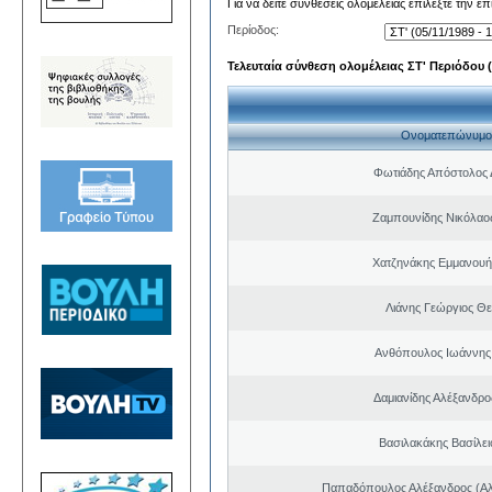
Για να δείτε συνθέσεις ολομέλειας επιλέξτε την ε
Περίοδος:
Τελευταία σύνθεση ολομέλειας ΣΤ' Περιόδου (0
Ονοματεπώνυμο
Φωτιάδης Απόστολος
Ζαμπουνίδης Νικόλαος
Χατζηνάκης Εμμανουή
Λιάνης Γεώργιος Θε
Ανθόπουλος Ιωάννης
Δαμιανίδης Αλέξανδρο
Βασιλακάκης Βασίλει
Παπαδόπουλος Αλέξανδρος (Αλ