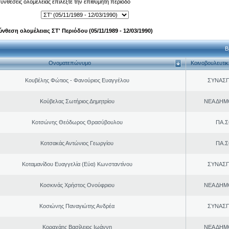
 συνθέσεις ολομέλειας επιλέξτε την επιθυμητή περίοδο
ύνθεση ολομέλειας ΣΤ' Περιόδου (05/11/1989 - 12/03/1990)
Β
Ονοματεπώνυμο
Κοινοβουλευτι
Κουβέλης Φώτιος - Φανούριος Ευαγγέλου
ΣΥΝΑΣ
Κούβελας Σωτήριος Δημητρίου
ΝΕΑ ΔΗΜ
Κοτσώνης Θεόδωρος Θρασύβουλου
ΠΑ.Σ
Κοτσακάς Αντώνιος Γεωργίου
ΠΑ.Σ
Κοταμανίδου Ευαγγελία (Εύα) Κωνσταντίνου
ΣΥΝΑΣ
Κοσκινάς Χρήστος Ονούφριου
ΝΕΑ ΔΗΜ
Κοσιώνης Παναγιώτης Ανδρέα
ΣΥΝΑΣ
Κοραχάης Βασίλειος Ιωάννη
ΝΕΑ ΔΗΜ