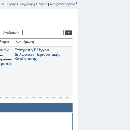
νία
|
Χάρτης Πλοήγησης
|
Οδηγίες
|
Ανοιχτά Δεδομένα
Αναζήτηση
ότητες
Ενημέρωση
ασιών
Επιτροπή Ελέγχου
Δηλώσεων Περιουσιακής
των
Κατάστασης
εριόδων
τροπές