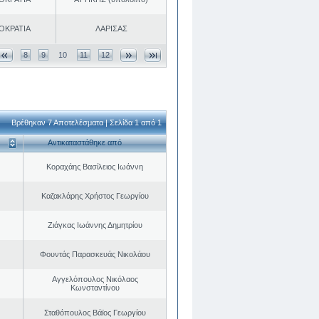
ΟΚΡΑΤΙΑ
ΛΑΡΙΣΑΣ
8
9
10
11
12
Βρέθηκαν 7 Αποτελέσματα | Σελίδα 1 από 1
Αντικαταστάθηκε από
Κοραχάης Βασίλειος Ιωάννη
Καζακλάρης Χρήστος Γεωργίου
Ζιάγκας Ιωάννης Δημητρίου
Φουντάς Παρασκευάς Νικολάου
Αγγελόπουλος Νικόλαος
Κωνσταντίνου
Σταθόπουλος Βάϊος Γεωργίου