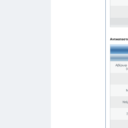
Αντικαταστά
Αβέρωφ -
(
Μ
Ντέ
Ξ