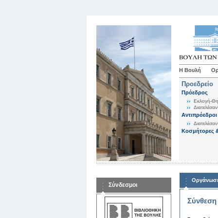
Η Βουλή
Ορ
Προεδρείο
Πρόεδρος
Εκλογή-Θη
Διατελέσαν
Αντιπρόεδροι
Διατελέσαν
Κοσμήτορες &
Οργάνωση
Σύνδεσμοι
Σύνθεση