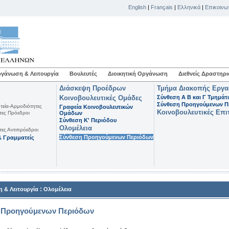
English
|
Français
|
Ελληνικά
|
Επικοινω
γάνωση & Λειτουργία
Βουλευτές
Διοικητική Οργάνωση
Διεθνείς Δραστηρι
Διάσκεψη Προέδρων
Τμήμα Διακοπής Εργ
Κοινοβουλευτικές Ομάδες
Σύνθεση Α Β και Γ Τμημά
Σύνθεση Προηγούμενων Π
τεία-Αρμοδιότητες
Γραφεία Κοινοβουλευτικών
Κοινοβουλευτικές Επι
τες Πρόεδροι
Ομάδων
Σύνθεση K' Περιόδου
Ολομέλεια
τες Αντιπρόεδροι
Σύνθεση Προηγούμενων Περιόδων
 Γραμματείς
:
 & Λειτουργία
Ολομέλεια
 Προηγούμενων Περιόδων