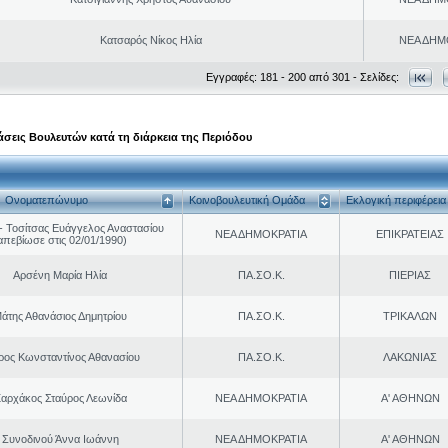
Κατσαρός Νίκος Ηλία
ΝΕΑ ΔΗΜ
Εγγραφές: 181 - 200 από 301 - Σελίδες:
σεις Βουλευτών κατά τη διάρκεια της Περιόδου
Ονοματεπώνυμο
Κοινοβουλευτική Ομάδα
Εκλογική περιφέρεια
 Τοσίτσας Ευάγγελος Αναστασίου
ΝΕΑ ΔΗΜΟΚΡΑΤΙΑ
ΕΠΙΚΡΑΤΕΙΑΣ
απεβίωσε στις 02/01/1990)
Αρσένη Μαρία Ηλία
ΠΑ.ΣΟ.Κ.
ΠΙΕΡΙΑΣ
άτης Αθανάσιος Δημητρίου
ΠΑ.ΣΟ.Κ.
ΤΡΙΚΑΛΩΝ
ρος Κωνσταντίνος Αθανασίου
ΠΑ.ΣΟ.Κ.
ΛΑΚΩΝΙΑΣ
αρχάκος Σταύρος Λεωνίδα
ΝΕΑ ΔΗΜΟΚΡΑΤΙΑ
Α' ΑΘΗΝΩΝ
Συνοδινού Άννα Ιωάννη
ΝΕΑ ΔΗΜΟΚΡΑΤΙΑ
Α' ΑΘΗΝΩΝ