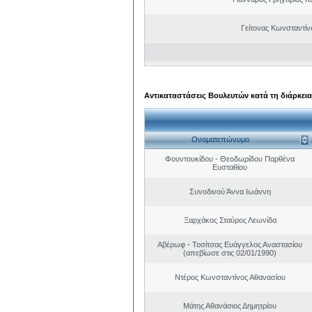
Γείτονας Κωνσταντίν
Αντικαταστάσεις Βουλευτών κατά τη διάρκεια
Ονοματεπώνυμο
Φουντουκίδου - Θεοδωρίδου Παρθένα
Ευσταθίου
Συνοδινού Άννα Ιωάννη
Ξαρχάκος Σταύρος Λεωνίδα
Αβέρωφ - Τοσίτσας Ευάγγελος Αναστασίου
(απεβίωσε στις 02/01/1990)
Ντέρος Κωνσταντίνος Αθανασίου
Μάτης Αθανάσιος Δημητρίου