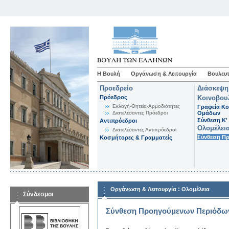
Η Βουλή
Οργάνωση & Λειτουργία
Βουλευτ
Προεδρείο
Διάσκεψη
Πρόεδρος
Κοινοβου
Εκλογή-Θητεία-Αρμοδιότητες
Γραφεία Κο
Διατελέσαντες Πρόεδροι
Ομάδων
Σύνθεση K'
Αντιπρόεδροι
Ολομέλει
Διατελέσαντες Αντιπρόεδροι
Σύνθεση Π
Κοσμήτορες & Γραμματείς
:
Οργάνωση & Λειτουργία
Ολομέλεια
Σύνδεσμοι
Σύνθεση Προηγούμενων Περιόδω