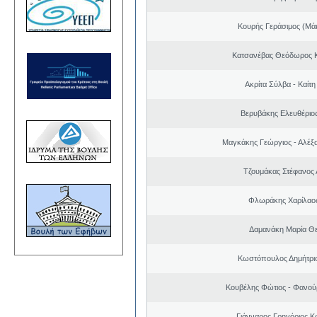
Κουρής Γεράσιμος (Μά
Κατσανέβας Θεόδωρος 
Ακρίτα Σύλβα - Καίτ
Βερυβάκης Ελευθέριος
Μαγκάκης Γεώργιος - Αλέξ
Τζουμάκας Στέφανος 
Φλωράκης Χαρίλαο
Δαμανάκη Μαρία Θ
Κωστόπουλος Δημήτριο
Κουβέλης Φώτιος - Φανού
Γιάνναρος Γρηγόριος Κ