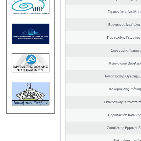
Σηφουνάκης Νικόλαο
Βουνάτσος Δημήτριο
Πασχαλίδης Γεώργιος
Σούγγαρης Πέτρος
Κεδίκογλου Βασίλει
Παπαστρατής Ορέστης 
Καλαμακίδης Ιωάννη
Σκανδαλίδης Κωνσταντί
Παρασκευάς Ιωάννης
Σκουλάκης Εμμανουή
Βαλυράκης Ιωσήφ