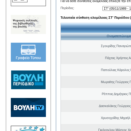
Για να δείτε συνθέσεις ολομέλειας επιλέξτε την ε
Περίοδος:
Τελευταία σύνθεση ολομέλειας ΣΤ' Περιόδου (0
Ονοματεπώνυμο
Σγουρίδης Παναγιώτ
Πάχτας Χρήστος Α
Παπούλιας Κάρολος 
Μωραίτης Γεώργιος 
Ρέππας Δημήτριος 
Δασκαλάκης Γεώργιος
Χρυσοχοΐδης Μιχαήλ 
Γικόνογλου Μόσχος Χ