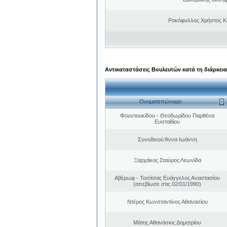
Ροκόφυλλος Χρήστος Κ
Αντικαταστάσεις Βουλευτών κατά τη διάρκεια
Ονοματεπώνυμο
Φουντουκίδου - Θεοδωρίδου Παρθένα
Ευσταθίου
Συνοδινού Άννα Ιωάννη
Ξαρχάκος Σταύρος Λεωνίδα
Αβέρωφ - Τοσίτσας Ευάγγελος Αναστασίου
(απεβίωσε στις 02/01/1990)
Ντέρος Κωνσταντίνος Αθανασίου
Μάτης Αθανάσιος Δημητρίου