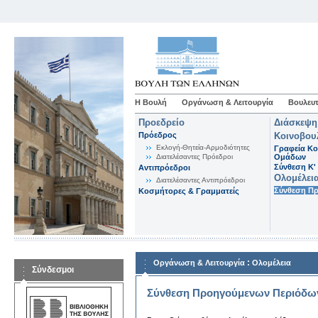
Η Βουλή
Οργάνωση & Λειτουργία
Βουλευτ
Προεδρείο
Διάσκεψη
Πρόεδρος
Κοινοβου
Εκλογή-Θητεία-Αρμοδιότητες
Γραφεία Κο
Διατελέσαντες Πρόεδροι
Ομάδων
Σύνθεση K'
Αντιπρόεδροι
Ολομέλει
Διατελέσαντες Αντιπρόεδροι
Σύνθεση Π
Κοσμήτορες & Γραμματείς
:
Οργάνωση & Λειτουργία
Ολομέλεια
Σύνδεσμοι
Σύνθεση Προηγούμενων Περιόδω