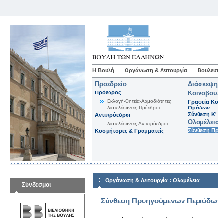
Η Βουλή
Οργάνωση & Λειτουργία
Βουλευτ
Προεδρείο
Διάσκεψη
Πρόεδρος
Κοινοβου
Εκλογή-Θητεία-Αρμοδιότητες
Γραφεία Κο
Διατελέσαντες Πρόεδροι
Ομάδων
Σύνθεση K'
Αντιπρόεδροι
Ολομέλει
Διατελέσαντες Αντιπρόεδροι
Σύνθεση Π
Κοσμήτορες & Γραμματείς
:
Οργάνωση & Λειτουργία
Ολομέλεια
Σύνδεσμοι
Σύνθεση Προηγούμενων Περιόδω