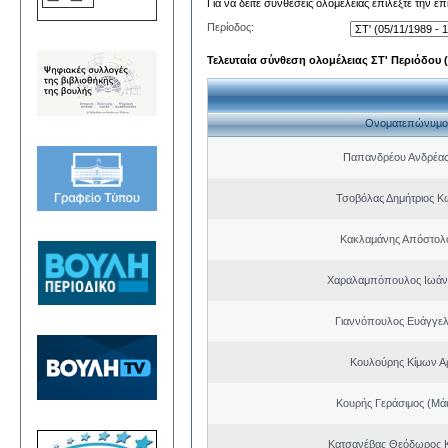
Για να δείτε συνθέσεις ολομέλειας επιλέξτε την ε
Περίοδος:
Τελευταία σύνθεση ολομέλειας ΣΤ' Περιόδου (0
Ονοματεπώνυμο
Παπανδρέου Ανδρέας
Τσοβόλας Δημήτριος Κ
Κακλαμάνης Απόστολ
Χαραλαμπόπουλος Ιωάν
Γιαννόπουλος Ευάγγελ
Κουλούρης Κίμων Αρ
Κουρής Γεράσιμος (Μά
Κατσανέβας Θεόδωρος 