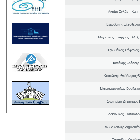
Ακρίτα Σύλβα - Καίτ
Βερυβάκης Ελευθέριος
Μαγκάκης Γεώργιος - Αλέξ
Τζουμάκας Στέφανος 
Ποττάκης Ιωάννης
Κοτσώνης Θεόδωρος 
Μπρακατσούλας Βασίλειο
Σωτηρλής Δημήτριος
Ζακολίκος Παυσανία
Βουβαλούδης Δημοσθέν
Ταταρίδης Κυριάκο