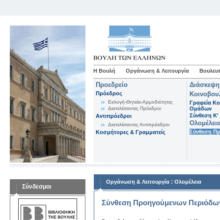
Η Βουλή
Οργάνωση & Λειτουργία
Βουλευτ
Προεδρείο
Διάσκεψη
Πρόεδρος
Κοινοβου
Εκλογή-Θητεία-Αρμοδιότητες
Γραφεία Κο
Διατελέσαντες Πρόεδροι
Ομάδων
Σύνθεση K'
Αντιπρόεδροι
Ολομέλει
Διατελέσαντες Αντιπρόεδροι
Σύνθεση Π
Κοσμήτορες & Γραμματείς
:
Οργάνωση & Λειτουργία
Ολομέλεια
Σύνδεσμοι
Σύνθεση Προηγούμενων Περιόδω