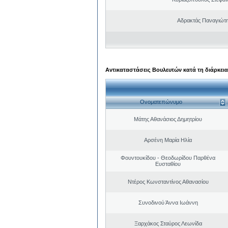
Αδρακτάς Παναγιώτ
Αντικαταστάσεις Βουλευτών κατά τη διάρκεια
Ονοματεπώνυμο
Μάτης Αθανάσιος Δημητρίου
Αρσένη Μαρία Ηλία
Φουντουκίδου - Θεοδωρίδου Παρθένα
Ευσταθίου
Ντέρος Κωνσταντίνος Αθανασίου
Συνοδινού Άννα Ιωάννη
Ξαρχάκος Σταύρος Λεωνίδα