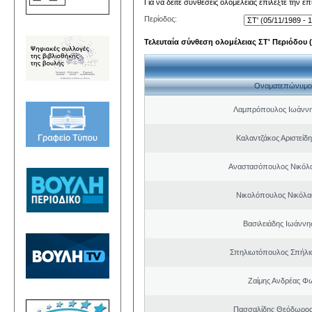
Για να δείτε συνθέσεις ολομέλειας επιλέξτε την ε
Περίοδος:
Τελευταία σύνθεση ολομέλειας ΣΤ' Περιόδου (0
Ονοματεπώνυμο
Λαμπρόπουλος Ιωάννη
Καλαντζάκος Αριστείδ
Αναστασόπουλος Νικόλα
Νικολόπουλος Νικόλα
Βασιλειάδης Ιωάννη
Σπηλιωτόπουλος Σπήλι
Ζαίμης Ανδρέας Φ
Πασσαλίδης Θεόδωρος