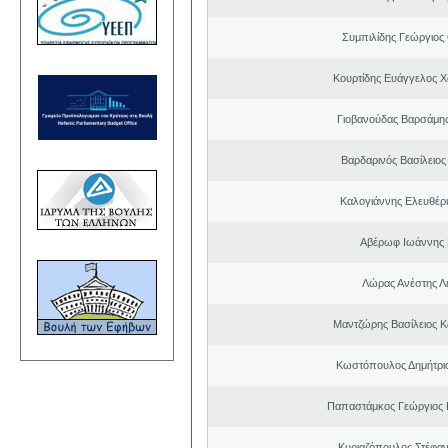
Συμπιλίδης Γεώργιο
Κουρτίδης Ευάγγελος 
Γιοβανούδας Βαρσάμη
Βαρδαρινός Βασίλειος
Καλογιάννης Ελευθέρι
Αβέρωφ Ιωάννης 
Λώρας Ανέστης Λ
Μαντζώρης Βασίλειος Κ
Κωστόπουλος Δημήτρι
Παπαστάμκος Γεώργιος 
Κυριαζόπουλος Στέφαν