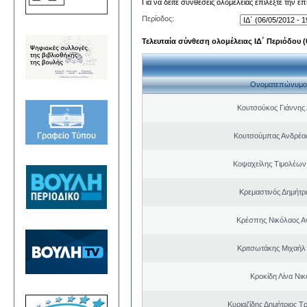
Για να δείτε συνθέσεις ολομέλειας επιλέξτε την ε
Περίοδος:
Τελευταία σύνθεση ολομέλειας ΙΔ΄ Περιόδου (0
Ονοματεπώνυμο
Κουτσούκος Γιάννης 
Κουτσούμπας Ανδρέας
Κοψαχείλης Τιμολέων
Κρεμαστινός Δημήτρ
Κρέσπης Νικόλαος Α
Κριτσωτάκης Μιχαήλ
Κροκίδη Λίνα Νι
Κυριαζίδης Δημήτριος Τ