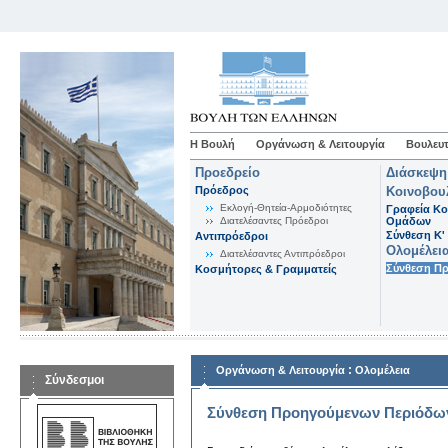
Η Βουλή
Οργάνωση & Λειτουργία
Βουλευτ
Προεδρείο
Διάσκεψη
Πρόεδρος
Κοινοβου
Εκλογή-Θητεία-Αρμοδιότητες
Γραφεία Κο
Διατελέσαντες Πρόεδροι
Ομάδων
Σύνθεση K'
Αντιπρόεδροι
Ολομέλει
Διατελέσαντες Αντιπρόεδροι
Σύνθεση Π
Κοσμήτορες & Γραμματείς
:
Οργάνωση & Λειτουργία
Ολομέλεια
Σύνδεσμοι
Σύνθεση Προηγούμενων Περιόδω