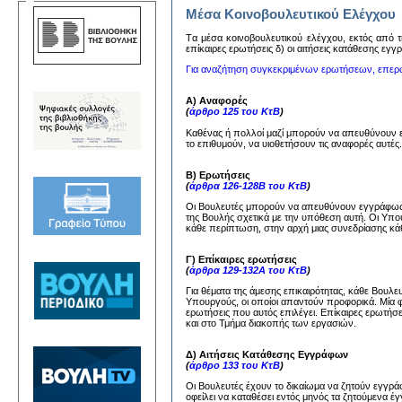
Μέσα Κοινοβουλευτικού Ελέγχου
Tα μέσα κoινoβoυλευτικoύ ελέγχoυ, εκτός από τη
επίκαιρες ερωτήσεις δ) oι αιτήσεις κατάθεσης εγ
Για αναζήτηση συγκεκριμένων ερωτήσεων, επερ
Α) Αναφορές
(
άρθρο 125 του ΚτΒ
)
Καθένας ή πολλοί μαζί μπορούν να απευθύνουν
το επιθυμούν, να υιοθετήσουν τις αναφορές αυτέ
Β) Ερωτήσεις
(
άρθρα 126-128Β του ΚτΒ
)
Οι Βουλευτές μπορούν να απευθύνουν εγγράφως 
της Βουλής σχετικά με την υπόθεση αυτή. Οι Υπ
κάθε περίπτωση, στην αρχή μιας συνεδρίασης κάθ
Γ) Επίκαιρες ερωτήσεις
(
άρθρα 129-132Α του ΚτΒ
)
Για θέματα της άμεσης επικαιρότητας, κάθε Βουλ
Υπουργούς, οι οποίοι απαντούν προφορικά. Μία 
ερωτήσεις που αυτός επιλέγει. Επίκαιρες ερωτήσ
και στο Τμήμα διακοπής των εργασιών.
Δ) Αιτήσεις Κατάθεσης Εγγράφων
(
άρθρο 133 του ΚτΒ
)
Οι Βουλευτές έχουν το δικαίωμα να ζητούν εγγ
οφείλει να καταθέσει εντός μηνός τα ζητούμενα