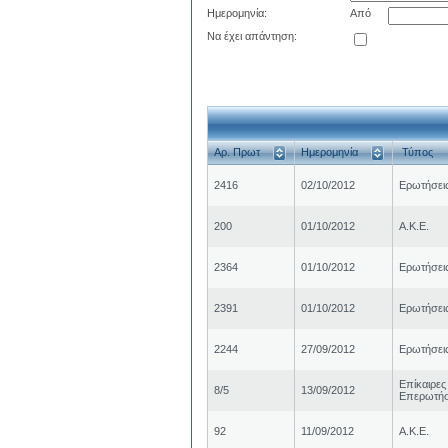
Ημερομηνία:
Από
Να έχει απάντηση:
Αρ. Πρωτ
Ημερομηνία
Τύπος
2416
02/10/2012
Ερωτήσει
200
01/10/2012
Α.Κ.Ε.
2364
01/10/2012
Ερωτήσει
2391
01/10/2012
Ερωτήσει
2244
27/09/2012
Ερωτήσει
Επίκαιρες
8/5
13/09/2012
Επερωτήσ
92
11/09/2012
Α.Κ.Ε.