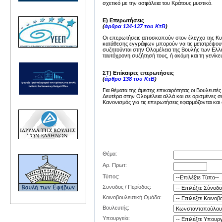
σχετικό με την ασφάλεια του Κράτους μυστικό.
Ε) Επερωτήσεις
(
άρθρα 134-137 του ΚτΒ
)
Οι επερωτήσεις αποσκοπούν στον έλεγχο της Κυβέ
κατάθεσης εγγράφων μπορούν να τις μετατρέψουν
συζητούνται στην Ολομέλεια της Βουλής των Ελλή
ταυτόχρονη συζήτησή τους, ή ακόμη και τη γενίκε
ΣΤ) Επίκαιρες επερωτήσεις
(
άρθρο 138 του ΚτΒ
)
Για θέματα της άμεσης επικαιρότητας οι Βουλευτέ
Δευτέρα στην Ολομέλεια αλλά και σε ορισμένες σ
Κανονισμός για τις επερωτήσεις εφαρμόζονται και 
Θέμα:
Αρ. Πρωτ:
Τύπος:
Συνοδος / Περίοδος:
Κοινοβουλευτική Ομάδα:
Βουλευτής:
Υπουργεία: