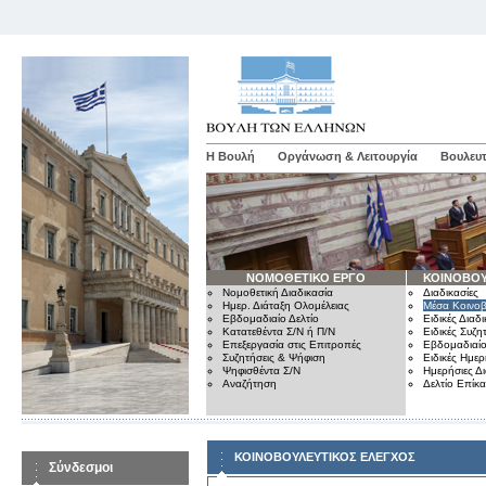
Η Βουλή
Οργάνωση & Λειτουργία
Βουλευτ
ΝΟΜΟΘΕΤΙΚΟ ΕΡΓΟ
ΚΟΙΝΟΒΟΥ
Νομοθετική Διαδικασία
Διαδικασίες
Ημερ. Διάταξη Ολομέλειας
Μέσα Κοινοβ
Εβδομαδιαίο Δελτίο
Ειδικές Διαδι
Κατατεθέντα Σ/Ν ή Π/Ν
Ειδικές Συζη
Επεξεργασία στις Επιτροπές
Εβδομαδιαίο
Συζητήσεις & Ψήφιση
Ειδικές Ημερ
Ψηφισθέντα Σ/Ν
Ημερήσιες Δ
Αναζήτηση
Δελτίο Επίκ
ΚΟΙΝΟΒΟΥΛΕΥΤΙΚΟΣ ΕΛΕΓΧΟΣ
Σύνδεσμοι